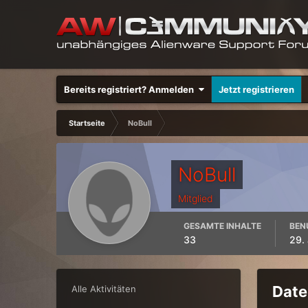
Bereits registriert? Anmelden
Jetzt registrieren
Startseite
NoBull
NoBull
Mitglied
GESAMTE INHALTE
BEN
33
29.
Date
Alle Aktivitäten