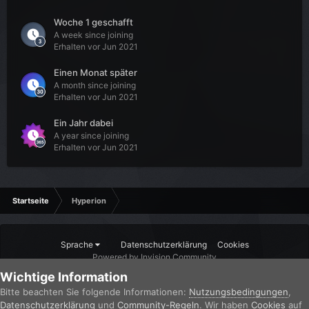
Woche 1 geschafft
A week since joining
Erhalten vor Jun 2021
Einen Monat später
A month since joining
Erhalten vor Jun 2021
Ein Jahr dabei
A year since joining
Erhalten vor Jun 2021
Startseite
Hyperion
Sprache
Datenschutzerklärung
Cookies
Powered by Invision Community
Wichtige Information
Bitte beachten Sie folgende Informationen:
Nutzungsbedingungen
,
Datenschutzerklärung
und
Community-Regeln
. Wir haben
Cookies
auf