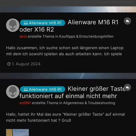
Alienware M16 R1
Alienware m16 R1
oder X16 R2
deto
erstellte Thema in
Kauftipps & Entscheidungshilfen
Hallo zusammen, ich suche schon seit längerem einen Laptop
mit dem ich sowohl spielen als auch arbeiten kann. Ich spiele
hauptsächlich Shooter und das Gerät sollte auch an einem
1. August 2024
Fernseher laufen. Für die Arbeit bin ich lediglich auf Office
Anwendungen angewiesen. Alle...
Kleiner größer Taste
Alienware m16 R1
funktioniert auf einmal nicht mehr
ed1991
erstellte Thema in
Allgemeines & Troubleshooting
Hallo, hattet ihr Mal das eure "Kleiner größer Taste" auf einmal
nicht mehr funktioniert hat ? Gruß