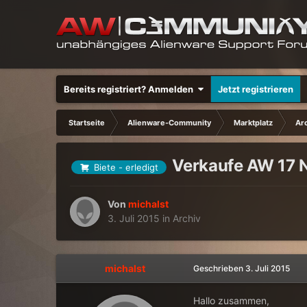
Bereits registriert? Anmelden
Jetzt registrieren
Startseite
Alienware-Community
Marktplatz
Ar
Verkaufe AW 17 No
Biete - erledigt
Von
michalst
3. Juli 2015
in
Archiv
michalst
Geschrieben
3. Juli 2015
Hallo zusammen,