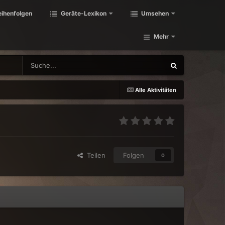
eihenfolgen
Geräte-Lexikon
Umsehen
Mehr
Alle Aktivitäten
Teilen
Folgen
0