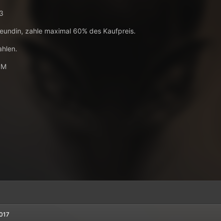
R3
eundin, zahle maximal 60% des Kaufpreis.
hlen.
PM
017