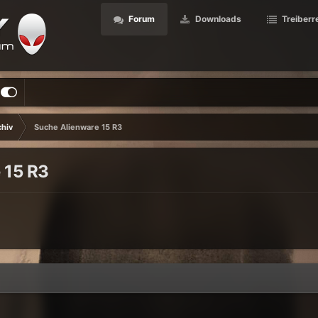
Forum
Downloads
Treiberr
chiv
Suche Alienware 15 R3
 15 R3