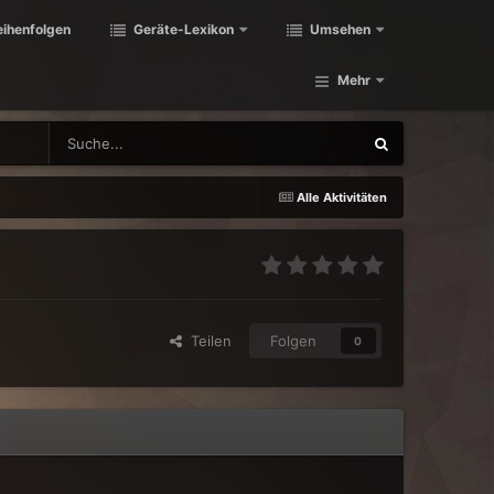
eihenfolgen
Geräte-Lexikon
Umsehen
Mehr
Alle Aktivitäten
Teilen
Folgen
0