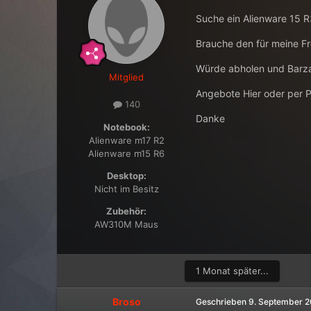
Suche ein Alienware 15 
Brauche den für meine Fr
Würde abholen und Barza
Mitglied
Angebote Hier oder per 
140
Danke
Notebook:
Alienware m17 R2
Alienware m15 R6
Desktop:
Nicht im Besitz
Zubehör:
AW310M Maus
1 Monat später...
Broso
Geschrieben
9. September 2