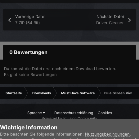
Vorherige Datei
Nächste Datei
7 ZIP (64 Bit)
Driver Cleaner
0 Bewertungen
Du kannst die Datei erst nach einem Download bewerten.
Es gibt keine Bewertungen
Startseite
Downloads
Must Have Software
Blue Screen View
Sprache
Datenschutzerklärung
Cookies
Powered by Invision Community
Wichtige Information
Bitte beachten Sie folgende Informationen:
Nutzungsbedingungen
,