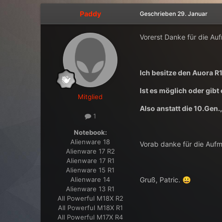
Paddy
Geschrieben
29. Januar
Vorerst Danke für die Au
Ich besitze den Auora R
Ist es möglich oder gibt
Mitglied
Also anstatt die 10.Gen.
1
Notebook:
Alienware 18
Vorab danke für die Auf
Alienware 17 R2
Alienware 17 R1
Alienware 15 R1
Alienware 14
Gruß, Patric.
😀
Alienware 13 R1
All Powerful M18X R2
All Powerful M18X R1
All Powerful M17X R4