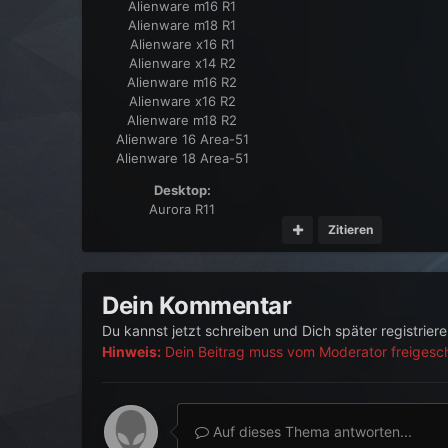
Alienware m16 R1
Alienware m18 R1
Alienware x16 R1
Alienware x14 R2
Alienware m16 R2
Alienware x16 R2
Alienware m18 R2
Alienware 16 Area-51
Alienware 18 Area-51
Desktop:
Aurora R11
Zitieren
Dein Kommentar
Du kannst jetzt schreiben und Dich später registrier
Hinweis:
Dein Beitrag muss vom Moderator freigescha
Auf dieses Thema antworten...