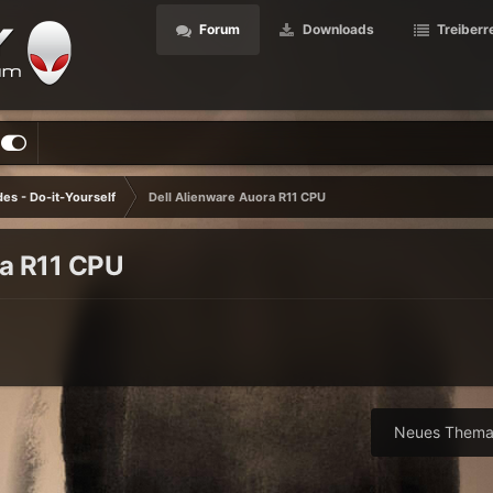
Forum
Downloads
Treiberr
es - Do-it-Yourself
Dell Alienware Auora R11 CPU
ra R11 CPU
Neues Thema 