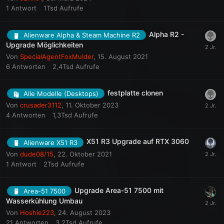
1
Antwort
1Tsd
Aufrufe
Alpha R2 -
Alienware Alpha & Steam Machine R2
Upgrade Möglichkeiten
Von
SpecialAgentFoxMulder
,
15. August 2021
6
Antworten
2,4Tsd
Aufrufe
festplatte clonen
Alle Modelle (Desktops)
Von
crusader3112
,
11. Oktober 2023
4
Antworten
1,3Tsd
Aufrufe
X51 R3 Upgrade auf RTX 3060
Alienware X51 R3
Von
dude08/15
,
22. Oktober 2021
1
Antwort
2Tsd
Aufrufe
Upgrade Area-51 7500 mit
Area-51 7500
Wasserkühlung Umbau
Von
Hoshie223
,
24. August 2023
21
Antworten
3,2Tsd
Aufrufe