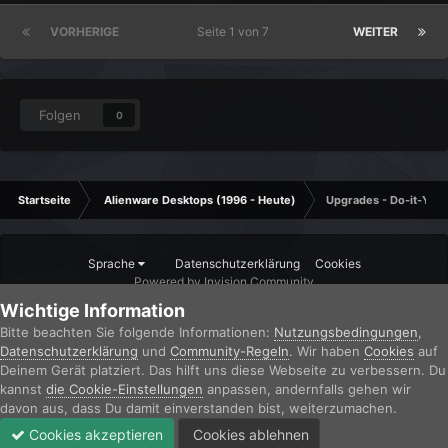
VORHERIGE
Seite 1 von 7
WEITER
Folgen
0
Startseite
Alienware Desktops (1996 - Heute)
Upgrades - Do-it-Your
Sprache
Datenschutzerklärung
Cookies
Powered by Invision Community
Wichtige Information
Bitte beachten Sie folgende Informationen:
Nutzungsbedingungen
,
Datenschutzerklärung
und
Community-Regeln
. Wir haben
Cookies
auf
Deinem Gerät platziert. Das hilft uns diese Webseite zu verbessern. Du
kannst
die Cookie-Einstellungen
anpassen, andernfalls gehen wir
davon aus, dass Du damit einverstanden bist, weiterzumachen.
Cookies akzeptieren
Cookies ablehnen