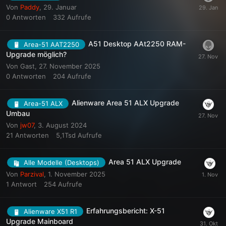
Von
Paddy
,
29. Januar
0
Antworten
332
Aufrufe
A51 Desktop AAt2250 RAM-
Area-51 AAT2250
Upgrade möglich?
Von
Gast
,
27. November 2025
0
Antworten
204
Aufrufe
Alienware Area 51 ALX Upgrade
Area-51 ALX
Umbau
Von
jw07
,
3. August 2024
21
Antworten
5,1Tsd
Aufrufe
Area 51 ALX Upgrade
Alle Modelle (Desktops)
Von
Parzival
,
1. November 2025
1
Antwort
254
Aufrufe
Erfahrungsbericht: X-51
Alienware X51 R1
Upgrade Mainboard