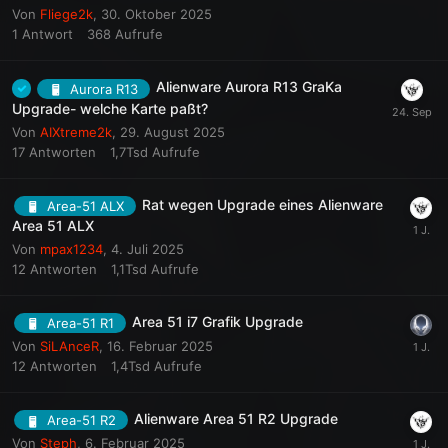
Von
Fliege2k
,
30. Oktober 2025
1
Antwort
368
Aufrufe
Alienware Aurora R13 GraKa
Aurora R13
Upgrade- welche Karte paßt?
Von
AIXtreme2k
,
29. August 2025
17
Antworten
1,7Tsd
Aufrufe
Rat wegen Upgrade eines Alienware
Area-51 ALX
Area 51 ALX
Von
mpax1234
,
4. Juli 2025
12
Antworten
1,1Tsd
Aufrufe
Area 51 i7 Grafik Upgrade
Area-51 R1
Von
SiLAnceR
,
16. Februar 2025
12
Antworten
1,4Tsd
Aufrufe
Alienware Area 51 R2 Upgrade
Area-51 R2
Von
Steph
,
6. Februar 2025