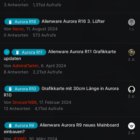
3
Antworten
1,3Tsd
Aufrufe
Alienware Aurora R16 3. Lüfter
Aurora R16
Von
Nevio
,
11. August 2024
0
Antworten
573
Aufrufe
Alienware Aurora R11 Grafikkarte
Aurora R11
updaten
Von
AdmiralTarkin
,
6. April 2024
8
Antworten
2,2Tsd
Aufrufe
Grafikkarte mit 30cm Länge in Aurora
Aurora R10
R10
Von
Snooze1988
,
17. Februar 2024
13
Antworten
4,1Tsd
Aufrufe
Alienware Aurora R9 neues Mainboard
Aurora R9
einbauen?
Von
JEXX61
,
30. März 2024