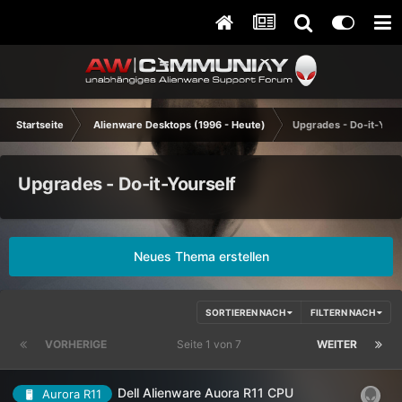
Startseite
Alienware Desktops (1996 - Heute)
Upgrades - Do-it-Your
Upgrades - Do-it-Yourself
Neues Thema erstellen
SORTIEREN NACH
FILTERN NACH
VORHERIGE
Seite 1 von 7
WEITER
Dell Alienware Auora R11 CPU
Aurora R11