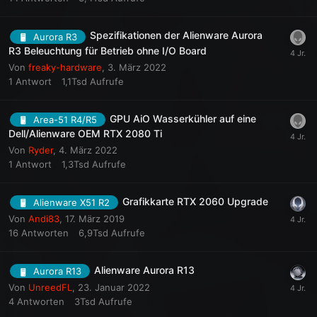
Spezifikationen der Alienware Aurora
Aurora R3
R3 Beleuchtung für Betrieb ohne I/O Board
Von
freaky-hardware
,
3. März 2022
1
Antwort
1,1Tsd
Aufrufe
GPU AiO Wasserkühler auf eine
Area-51 R4/R5
Dell/Alienware OEM RTX 2080 Ti
Von
Ryder
,
4. März 2022
1
Antwort
1,3Tsd
Aufrufe
Grafikkarte RTX 2060 Upgrade
Alienware X51 R2
Von
Andi83
,
17. März 2019
16
Antworten
6,9Tsd
Aufrufe
Alienware Aurora R13
Aurora R13
Von
UnreedFL
,
23. Januar 2022
4
Antworten
3Tsd
Aufrufe