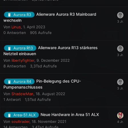
Alienware Aurora R3 Mainboard
Aurora R3
wechseln
Von
Linus
,
1. April 2023
0
Antworten
905
Aufrufe
Alienware Aurora R13 stärkeres
Aurora R13
Netzteil einbauen
Von
libertyfighter
,
9. Dezember 2022
8
Antworten
3,3Tsd
Aufrufe
Pin-Belegung des CPU-
Aurora R4
Pumpenanschlusses
Von
ShadowMan
,
18. August 2022
1
Antwort
1,5Tsd
Aufrufe
Neue Hardware in Area 51 ALX
Area-51 ALX
Von
soultrader
,
18. November 2021
14
Antworten
3,4Tsd
Aufrufe