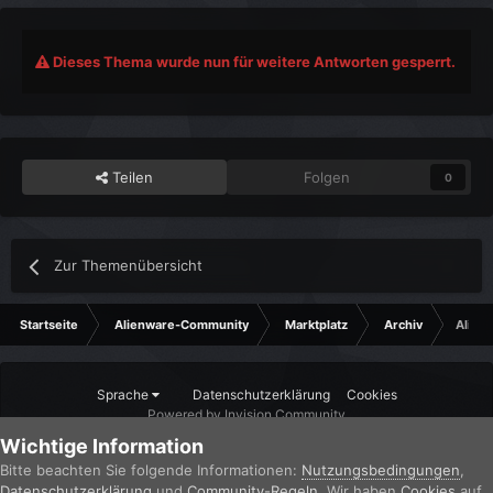
Dieses Thema wurde nun für weitere Antworten gesperrt.
Teilen
Folgen
0
Zur Themenübersicht
Startseite
Alienware-Community
Marktplatz
Archiv
Alien
Sprache
Datenschutzerklärung
Cookies
Powered by Invision Community
Wichtige Information
Bitte beachten Sie folgende Informationen:
Nutzungsbedingungen
,
Datenschutzerklärung
und
Community-Regeln
. Wir haben
Cookies
auf