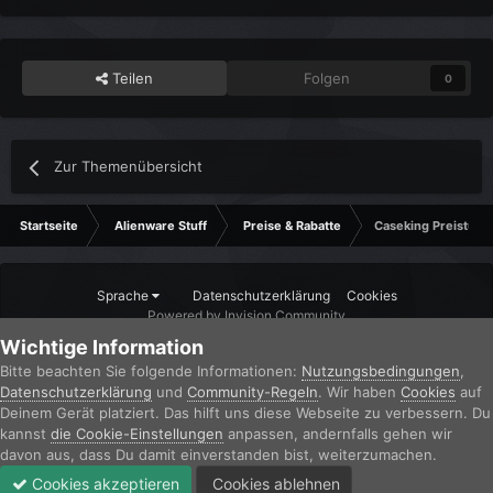
Teilen
Folgen
0
Zur Themenübersicht
Startseite
Alienware Stuff
Preise & Rabatte
Caseking Preisturz
Sprache
Datenschutzerklärung
Cookies
Powered by Invision Community
Wichtige Information
Bitte beachten Sie folgende Informationen:
Nutzungsbedingungen
,
Datenschutzerklärung
und
Community-Regeln
. Wir haben
Cookies
auf
Deinem Gerät platziert. Das hilft uns diese Webseite zu verbessern. Du
kannst
die Cookie-Einstellungen
anpassen, andernfalls gehen wir
davon aus, dass Du damit einverstanden bist, weiterzumachen.
Cookies akzeptieren
Cookies ablehnen