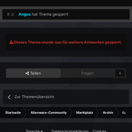
9 Jr.
Angus
hat Thema gesperrt
Dieses Thema wurde nun für weitere Antworten gesperrt.
Teilen
Folgen
0
Zur Themenübersicht
Startseite
Alienware-Community
Marktplatz
Archiv
Apple 
Sprache
Datenschutzerklärung
Cookies