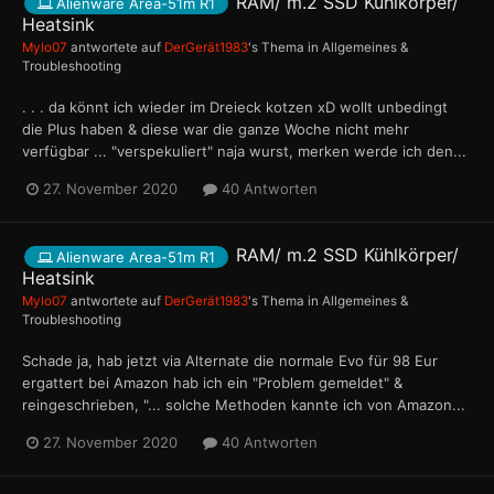
RAM/ m.2 SSD Kühlkörper/
Alienware Area-51m R1
Heatsink
Mylo07
antwortete auf
DerGerät1983
's Thema in
Allgemeines &
Troubleshooting
. . . da könnt ich wieder im Dreieck kotzen xD wollt unbedingt
die Plus haben & diese war die ganze Woche nicht mehr
verfügbar ... "verspekuliert" naja wurst, merken werde ich den...
27. November 2020
40 Antworten
RAM/ m.2 SSD Kühlkörper/
Alienware Area-51m R1
Heatsink
Mylo07
antwortete auf
DerGerät1983
's Thema in
Allgemeines &
Troubleshooting
Schade ja, hab jetzt via Alternate die normale Evo für 98 Eur
ergattert bei Amazon hab ich ein "Problem gemeldet" &
reingeschrieben, "... solche Methoden kannte ich von Amazon...
27. November 2020
40 Antworten