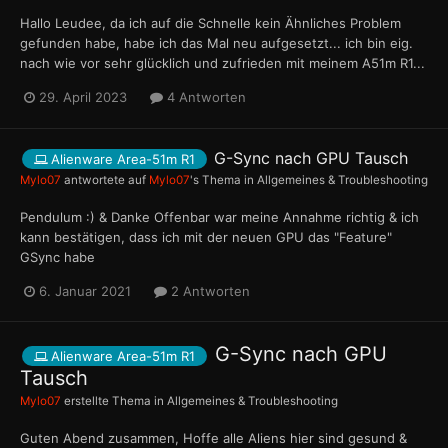
Hallo Leudee, da ich auf die Schnelle kein Ähnliches Problem
gefunden habe, habe ich das Mal neu aufgesetzt... ich bin eig.
nach wie vor sehr glücklich und zufrieden mit meinem A51m R1...
29. April 2023
4 Antworten
G-Sync nach GPU Tausch
Alienware Area-51m R1
Mylo07
antwortete auf
Mylo07
's Thema in
Allgemeines & Troubleshooting
Pendulum :) & Danke Offenbar war meine Annahme richtig & ich
kann bestätigen, dass ich mit der neuen GPU das "Feature"
GSync habe
6. Januar 2021
2 Antworten
G-Sync nach GPU
Alienware Area-51m R1
Tausch
Mylo07
erstellte Thema in
Allgemeines & Troubleshooting
Guten Abend zusammen, Hoffe alle Aliens hier sind gesund &