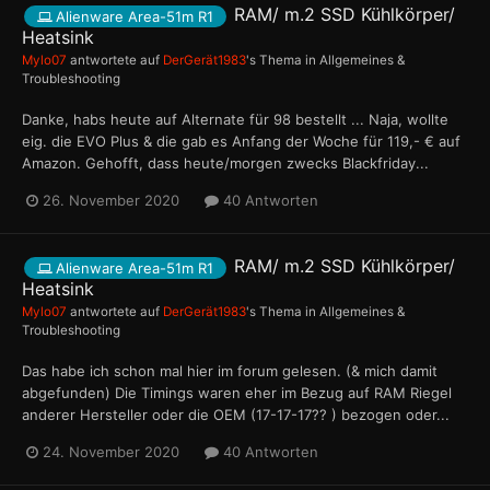
RAM/ m.2 SSD Kühlkörper/
Alienware Area-51m R1
Heatsink
Mylo07
antwortete auf
DerGerät1983
's Thema in
Allgemeines &
Troubleshooting
Danke, habs heute auf Alternate für 98 bestellt ... Naja, wollte
eig. die EVO Plus & die gab es Anfang der Woche für 119,- € auf
Amazon. Gehofft, dass heute/morgen zwecks Blackfriday...
26. November 2020
40 Antworten
RAM/ m.2 SSD Kühlkörper/
Alienware Area-51m R1
Heatsink
Mylo07
antwortete auf
DerGerät1983
's Thema in
Allgemeines &
Troubleshooting
Das habe ich schon mal hier im forum gelesen. (& mich damit
abgefunden) Die Timings waren eher im Bezug auf RAM Riegel
anderer Hersteller oder die OEM (17-17-17?? ) bezogen oder...
24. November 2020
40 Antworten