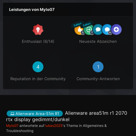
Leistungen von Mylo07
Selten
Selten
Enthusiast (6/14)
Neueste Abzeichen
4
1
Reputation in der Community
Community-Antworten
Alienware area51m r1 2070
Alienware Area-51m R1
rtx display gedimmt/dunkel
Mylo07
antwortete auf
lukas2025
's Thema in
Allgemeines &
Troubleshooting