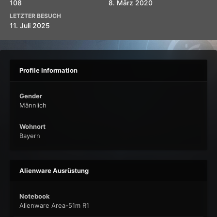
108
8. März 2020
LETZTER BESUCH
11. Juli 2025
Profile Information
Gender
Männlich
Wohnort
Bayern
Alienware Ausrüstung
Notebook
Alienware Area-51m R1