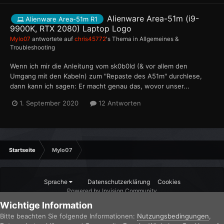
Alienware Area-51m (i9-
Alienware Area-51m R1
9900K, RTX 2080) Laptop Logo
Mylo07
antwortete auf
chris45772
's Thema in
Allgemeines &
Troubleshooting
Wenn ich mir die Anleitung vom sk0b0ld (& vor allem den
Umgang mit den Kabeln) zum "Repaste des A51m" durchlese,
dann kann ich sagen: Er macht genau das, wovor unser...
1. September 2020
12 Antworten
Startseite
Mylo07
Sprache
Datenschutzerklärung
Cookies
Powered by Invision Community
Wichtige Information
Bitte beachten Sie folgende Informationen:
Nutzungsbedingungen
,