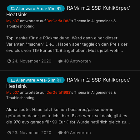
RAM/ m.2 SSD Kühlkörper/
Alienware Area-51m R1
Heatsink
Mylo07
antwortete auf
DerGerät1983
's Thema in
Allgemeines &
Troubleshooting
Top, danke für die Rückmeldung. Werd dann einer dieser
Varianten "machen" Die.... Haben aber taggleich den Preis der
evo plus von 119 Eur auf 159 angehoben. Muss jetzt wohl...
24. November 2020
40 Antworten
RAM/ m.2 SSD Kühlkörper/
Alienware Area-51m R1
Heatsink
Mylo07
antwortete auf
DerGerät1983
's Thema in
Allgemeines &
Troubleshooting
Aloha Leute, Habe jetzt keinen besseres/passenderen
gefunden, daher poste ichs hier: Black week sei dank, gibt es
die 970 evo gerade für 99 Eur (1tb) Würde natürlich gleich zu...
23. November 2020
40 Antworten