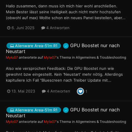
Hallo zusammen, dann muss ich mich hier wohl anschließen.
Mein Bester lässt seine Helligkeit auch nicht mehr hochstufen
(obwohl auf max) Wollte schon ein neues Panel bestellen, aber...
6. Juni 2025
4 Antworten
GPU Boostet nur nach
Alienware Area-51m R1
Neustart
Mylo07
antwortete auf
Mylo07
's Thema in
Allgemeines & Troubleshooting
Also wie versprochen Feedback: Die GPU Boostet nun wie
gewohnt bzw eingestellt. Kein 'Neustart' mehr nötig. Allerdings
kapituliere ich Fall "Bluescreen nach Treiber Update mit...
13. Mai 2023
4 Antworten
1
GPU Boostet nur nach
Alienware Area-51m R1
Neustart
Mylo07
antwortete auf
Mylo07
's Thema in
Allgemeines & Troubleshooting