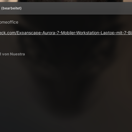
1
(bearbeitet)
omeoffice
ck.com/Expanscape-Aurora-7-Mobiler-Workstation-Laptop-mit-7-Bil
1
von Nuestra