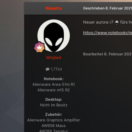
Nuestra
Geschrieben
8. Februar 202
Neuer aurora r7
fürs h
https://www.notebookche
Bearbeitet
8. Februar 202
Mitglied
1,7Tsd
Notebook:
Alienware Area-51m R1
Alienware m15 R2
Desktop:
Nicht im Besitz
Zubehör:
Alienware Graphics Amplifier
AW958 Maus
AW768 Tastatur