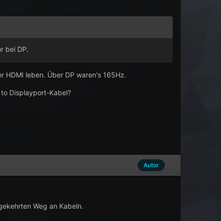
r bei DP.
ber HDMI leben. Über DP waren's 165Hz.
to Displayport-Kabel?
Autor
mgekehrten Weg an Kabeln.