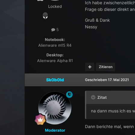
Ich habe zwischenzeitlic
Locked
Frage ob dieser direkt an
Gruß & Dank
Nessy
5
Notebook:
Alienware m15 R4
Desktop:
Alienware Alpha R1
Zitieren
Sk0b0ld
Geschrieben
17. Mai 2021
Zitat
na dann muss ich es 
Dann berichte mal, wenn 
Moderator