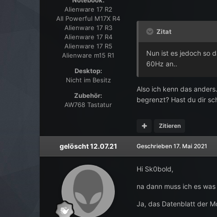
Alienware 17 R2
All Powerful M17X R4
Alienware 17 R3
Zitat
Alienware 17 R4
Alienware 17 R5
Nun ist es jedoch so 
Alienware m15 R1
60Hz an..
Desktop:
Nicht im Besitz
Also ich kenn das ander
Zubehör:
begrenzt? Hast du dir s
AW768 Tastatur
Zitieren
gelöscht 12.07.21
Geschrieben
17. Mai 2021
Hi Sk0bold,
na dann muss ich es was
Ja, das Datenblatt der 