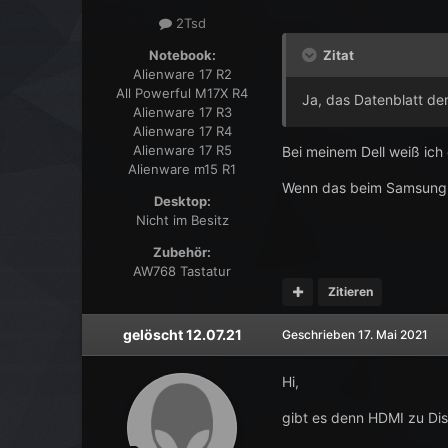
2Tsd
Zitat
Notebook:
Alienware 17 R2
All Powerful M17X R4
Ja, das Datenblatt de
Alienware 17 R3
Alienware 17 R4
Alienware 17 R5
Bei meinem Dell weiß ich
Alienware m15 R1
Wenn das beim Samsung Mo
Desktop:
Nicht im Besitz
Zubehör:
AW768 Tastatur
Zitieren
gelöscht 12.07.21
Geschrieben
17. Mai 2021
Hi,
gibt es denn HDMI zu Di