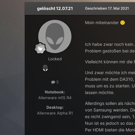
gelöscht 12.07.21
Geschrieben
17. Mai 2021
Moin miteinander
🙂
Ich habe zwar noch kein 
Problem gestoßen bei de
Locked
Vielleicht können mir die
Und zwar möchte ich mei
Problem mit dem DA310,
5
muss um es zu starten. U
Notebook:
lassen möchte.
Alienware m15 R4
Allerdings sollen als nä
Desktop:
von Samsung werden. Die
Alienware Alpha R1
es nicht zwingend sein, 
Nun ist es jedoch so das
Per HDMI bieten die Moni