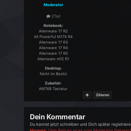
Moderator
2Tsd
Notebook:
Alienware 17 R2
All Powerful M17X R4
Alienware 17 R3
Alienware 17 R4
Alienware 17 R5
Alienware m15 R1
Desktop:
Nicht im Besitz
Zubehör:
AW768 Tastatur
Zitieren
Dein Kommentar
Du kannst jetzt schreiben und Dich später registrier
Hinweis:
Dein Beitrag muss vom Moderator freigescha