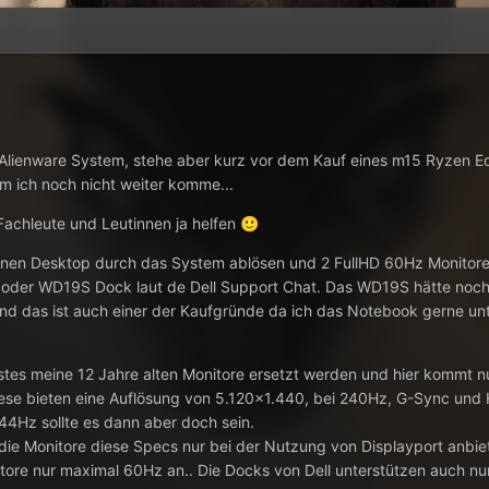
Alienware System, stehe aber kurz vor dem Kauf eines m15 Ryzen Ed
m ich noch nicht weiter komme...
 Fachleute und Leutinnen ja helfen
🙂
nen Desktop durch das System ablösen und 2 FullHD 60Hz Monitore 
 oder
WD19S Dock laut de Dell Support Chat. Das WD19S hätte noch 
nd das ist auch einer der Kaufgründe da ich das Notebook gerne un
chstes meine 12 Jahre alten Monitore ersetzt werden und hier kommt 
se bieten eine Auflösung von 5.120x1.440, bei 240Hz, G-Sync und H
144Hz sollte es dann aber doch sein.
 die Monitore diese Specs nur bei der Nutzung von Displayport anbi
tore nur maximal 60Hz an.. Die Docks von Dell unterstützen auch n