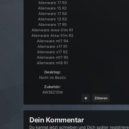
Alienware 17 R3
Alienware 15 R2
Alienware 17 R4
Alienware 13 R3
Alienware 17 R5
Alienware Area-51m R1
Alienware Area-51m R2
Alienware m17 R4
Alienware x17 R1
Alienware x17 R2
Alienware m17 R5
Alienware m18 R1
Desktop:
Nicht im Besitz
Zubehör:
AW3821DW
Zitieren
Dein Kommentar
Du kannst jetzt schreiben und Dich später registrier