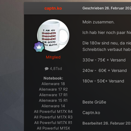
captn.ko
Geschrieben
26. Februar 20
Moin zusammen.
Ich hab hier noch paar Ne
Die 180w sind neu, da ni
Schreibtisch verbaut hab
Mitglied
330w - 75€ + Versand
4,8Tsd
240w - 60€ + Versand
Notebook:
180w - 50€+ Versand
Alienware 18
Alienware 17 R2
Alienware 17 R1
Alienware 15 R1
Beste Grüße
Alienware 14
All Powerful M17X R4
Captn.ko
All Powerful M17X R3
All Powerful M17X R1
Bearbeitet
26. Februar 2
All Powerful M15X