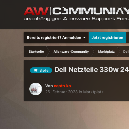
Bereits registriert? Anmelden
Jetzt registrieren
Startseite
Alienware-Community
Marktplatz
Del
Dell Netzteile 330w 
Biete
Von
captn.ko
26. Februar 2023
in
Marktplatz