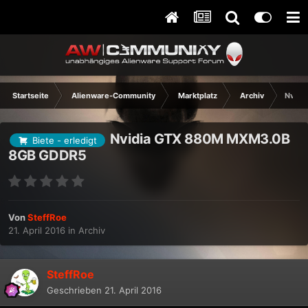
Startseite
Alienware-Community
Marktplatz
Archiv
Nvidi
Nvidia GTX 880M MXM3.0B
Biete - erledigt
8GB GDDR5
Von
SteffRoe
21. April 2016
in
Archiv
SteffRoe
Geschrieben
21. April 2016