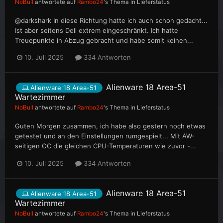
NoBull
antwortete auf
Rambo24
's Thema in
Lieferstatus
@darkshark In diese Richtung hatte ich auch schon gedacht...
Ist aber seitens Dell extrem eingeschränkt. Ich hatte
Treuepunkte in Abzug gebracht und habe somit keinen...
10. Juli 2025
334 Antworten
Alienware 18 Area-51
Alienware 18 Area-51
Wartezimmer
NoBull
antwortete auf
Rambo24
's Thema in
Lieferstatus
Guten Morgen zusammen, ich habe also gestern noch etwas
getestet und an den Einstellungen rumgespielt... Mit AW-
seitigen OC die gleichen CPU-Temperaturen wie zuvor -...
10. Juli 2025
334 Antworten
Alienware 18 Area-51
Alienware 18 Area-51
Wartezimmer
NoBull
antwortete auf
Rambo24
's Thema in
Lieferstatus