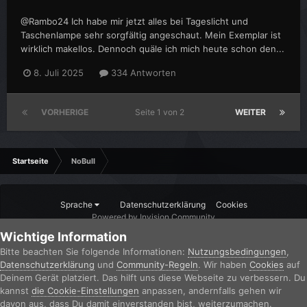
@Rambo24 Ich habe mir jetzt alles bei Tageslicht und
Taschenlampe sehr sorgfältig angeschaut. Mein Exemplar ist
wirklich makellos. Dennoch quäle ich mich heute schon den...
8. Juli 2025
334 Antworten
VORHERIGE
Seite 1 von 2
WEITER
Startseite
NoBull
Sprache
Datenschutzerklärung
Cookies
Powered by Invision Community
Wichtige Information
Bitte beachten Sie folgende Informationen:
Nutzungsbedingungen
,
Datenschutzerklärung
und
Community-Regeln
. Wir haben
Cookies
auf
Deinem Gerät platziert. Das hilft uns diese Webseite zu verbessern. Du
kannst
die Cookie-Einstellungen
anpassen, andernfalls gehen wir
davon aus, dass Du damit einverstanden bist, weiterzumachen.