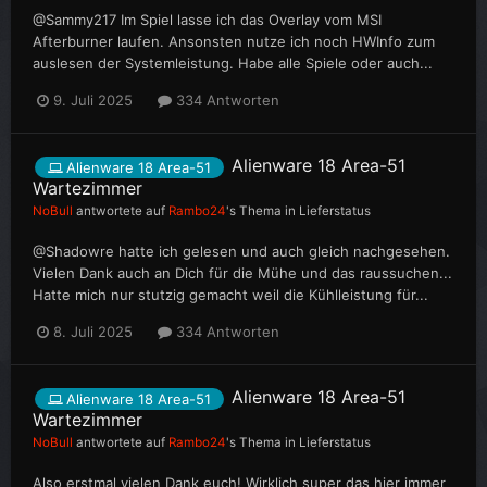
@Sammy217 Im Spiel lasse ich das Overlay vom MSI
Afterburner laufen. Ansonsten nutze ich noch HWInfo zum
auslesen der Systemleistung. Habe alle Spiele oder auch...
9. Juli 2025
334 Antworten
Alienware 18 Area-51
Alienware 18 Area-51
Wartezimmer
NoBull
antwortete auf
Rambo24
's Thema in
Lieferstatus
@Shadowre hatte ich gelesen und auch gleich nachgesehen.
Vielen Dank auch an Dich für die Mühe und das raussuchen...
Hatte mich nur stutzig gemacht weil die Kühlleistung für...
8. Juli 2025
334 Antworten
Alienware 18 Area-51
Alienware 18 Area-51
Wartezimmer
NoBull
antwortete auf
Rambo24
's Thema in
Lieferstatus
Also erstmal vielen Dank euch! Wirklich super das hier immer