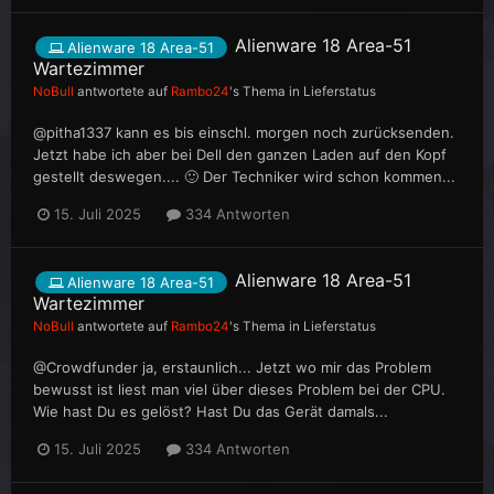
Alienware 18 Area-51
Alienware 18 Area-51
Wartezimmer
NoBull
antwortete auf
Rambo24
's Thema in
Lieferstatus
@pitha1337 kann es bis einschl. morgen noch zurücksenden.
Jetzt habe ich aber bei Dell den ganzen Laden auf den Kopf
gestellt deswegen.... 🙂 Der Techniker wird schon kommen...
15. Juli 2025
334 Antworten
Alienware 18 Area-51
Alienware 18 Area-51
Wartezimmer
NoBull
antwortete auf
Rambo24
's Thema in
Lieferstatus
@Crowdfunder ja, erstaunlich... Jetzt wo mir das Problem
bewusst ist liest man viel über dieses Problem bei der CPU.
Wie hast Du es gelöst? Hast Du das Gerät damals...
15. Juli 2025
334 Antworten