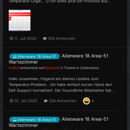
Temperatur-Orgie... 🙂 Ich sollte jetzt ein Protokoll aus...
11. Juli 2025
334 Antworten
Alienware 18 Area-51
Alienware 18 Area-51
Wartezimmer
NoBull
antwortete auf
Rambo24
's Thema in
Lieferstatus
Hallo zusammen, folgend ein kleines Update zum
Temperatur-Problem... Ich habe einfach kurzer Hand den
Dell-Support kontaktiert. Der freundliche Mitarbeiter hat...
10. Juli 2025
334 Antworten
4
Alienware 18 Area-51
Alienware 18 Area-51
Wartezimmer