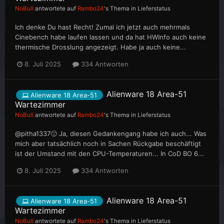
NoBull
antwortete auf
Rambo24
's Thema in
Lieferstatus
Ich denke Du hast Recht! Zumal ich jetzt auch mehrmals
Cinebench habe laufen lassen und da hat HWInfo auch keine
thermische Drosslung angezeigt. Habe ja auch keine...
8. Juli 2025
334 Antworten
Alienware 18 Area-51
Alienware 18 Area-51
Wartezimmer
NoBull
antwortete auf
Rambo24
's Thema in
Lieferstatus
@pitha1337🙂 Ja, diesen Gedankengang habe ich auch... Was
mich aber tatsächlich noch in Sachen Rückgabe beschäftigt
ist der Umstand mit den CPU-Temperaturen... In CoD BO 6...
8. Juli 2025
334 Antworten
Alienware 18 Area-51
Alienware 18 Area-51
Wartezimmer
NoBull
antwortete auf
Rambo24
's Thema in
Lieferstatus