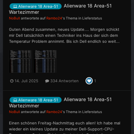
Alienware 18 Area-51
Alienware 18 Area-51
Wartezimmer
NoBull
antwortete auf
Rambo24
's Thema in
Lieferstatus
Guten Abend zusammen, neues Update.... Morgen schickt
mir Dell tatsächlich einen Techniker ins Haus der sich dem
Temperatur Problem annimmt. Bis ich Dell endlich so weit...
14. Juli 2025
334 Antworten
1
Alienware 18 Area-51
Alienware 18 Area-51
Wartezimmer
NoBull
antwortete auf
Rambo24
's Thema in
Lieferstatus
Einen schönen Freitag-Nachmittag euch allen! Ich habe mal
wieder ein kleines Update zu meiner Dell-Support-CPU-