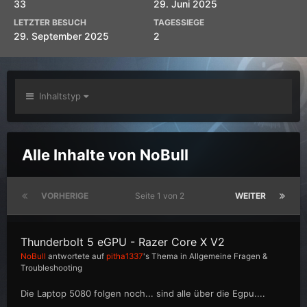
33
29. Juni 2025
LETZTER BESUCH
TAGESSIEGE
29. September 2025
2
Inhaltstyp
Alle Inhalte von NoBull
VORHERIGE
Seite 1 von 2
WEITER
Thunderbolt 5 eGPU - Razer Core X V2
NoBull
antwortete auf
pitha1337
's Thema in
Allgemeine Fragen &
Troubleshooting
Die Laptop 5080 folgen noch... sind alle über die Egpu....