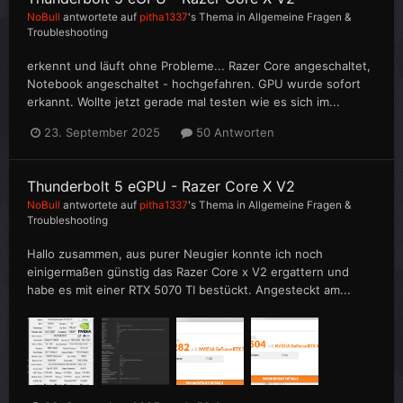
NoBull
antwortete auf
pitha1337
's Thema in
Allgemeine Fragen &
Troubleshooting
erkennt und läuft ohne Probleme... Razer Core angeschaltet,
Notebook angeschaltet - hochgefahren. GPU wurde sofort
erkannt. Wollte jetzt gerade mal testen wie es sich im...
23. September 2025
50 Antworten
Thunderbolt 5 eGPU - Razer Core X V2
NoBull
antwortete auf
pitha1337
's Thema in
Allgemeine Fragen &
Troubleshooting
Hallo zusammen, aus purer Neugier konnte ich noch
einigermaßen günstig das Razer Core x V2 ergattern und
habe es mit einer RTX 5070 TI bestückt. Angesteckt am...