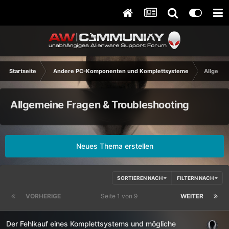
Startseite
Andere PC-Komponenten und Komplettsysteme
Allgemei
Allgemeine Fragen & Troubleshooting
Neues Thema erstellen
SORTIEREN NACH
FILTERN NACH
VORHERIGE
Seite 1 von 9
WEITER
Der Fehlkauf eines Komplettsystems und mögliche