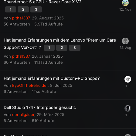
Thunderbolt 5 eGPU - Razer Core X V2
1
2
3
Von
pitha1337
,
29. August 2025
50
Antworten
5,9Tsd
Aufrufe
Hat jemand Erfahrungen mit dem Lenovo "Premium Care
Support Vor-Ort" ?
1
2
3
Von
pitha1337
,
20. Januar 2025
60
Antworten
11,1Tsd
Aufrufe
Hat jemand Erfahrungen mit Custom-PC Shops?
Von
EyeOfTheBeholder
,
8. Juli 2025
6
Antworten
1Tsd
Aufrufe
Dell Studio 1747 Interposer gesucht.
Von
der allgäuer
,
29. März 2025
5
Antworten
610
Aufrufe