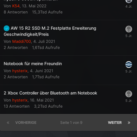
Von
K54
,
13. Mai 2022
8
Antworten
15,3Tsd
Aufrufe
AW 15 R2 SSD M.2 Festplatte Erweiterung
Geschwindigkeit/Preis
Von
Maddi700
,
4. Juli 2021
2
Antworten
1,6Tsd
Aufrufe
Notebook für meine Freundin
Von
hysterix
,
4. Juni 2021
2
Antworten
1,7Tsd
Aufrufe
2 Xbox Controller über Bluetooth am Notebook
Von
hysterix
,
16. Mai 2021
13
Antworten
3,2Tsd
Aufrufe
VORHERIGE
Seite 1 von 9
WEITER