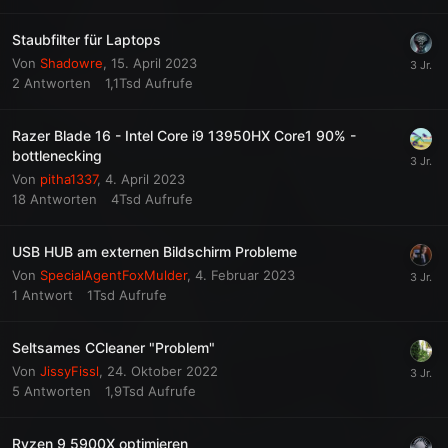
Staubfilter für Laptops
Von
Shadowre
,
15. April 2023
2
Antworten
1,1Tsd
Aufrufe
Razer Blade 16 - Intel Core i9 13950HX Core1 90% -
bottlenecking
Von
pitha1337
,
4. April 2023
18
Antworten
4Tsd
Aufrufe
USB HUB am externen Bildschirm Probleme
Von
SpecialAgentFoxMulder
,
4. Februar 2023
1
Antwort
1Tsd
Aufrufe
Seltsames CCleaner "Problem"
Von
JissyFissl
,
24. Oktober 2022
5
Antworten
1,9Tsd
Aufrufe
Ryzen 9 5900X optimieren