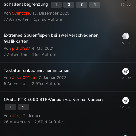
Schadensbegrenzung
1
2
3
4
Von
Svencore
,
18. Dezember 2025
77
Antworten
5,2Tsd
Aufrufe
Extremes Spulenfiepen bei zwei verschiedenen
Grafikkarten
Von
pitha1337
,
4. Mai 2021
7
Antworten
4Tsd
Aufrufe
Tastatur funktioniert nur im cmos
Von
Joker001sun
,
7. Januar 2022
9
Antworten
2,9Tsd
Aufrufe
NVidia RTX 5090 BTF-Version vs. Normal-Version
1
2
Von
Jörg
,
2. Januar
26
Antworten
2,5Tsd
Aufrufe