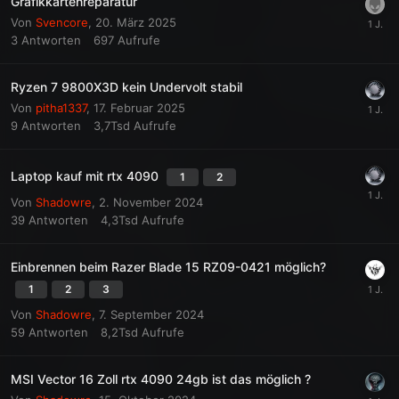
Grafikkartenreparatur
Von
Svencore
,
20. März 2025
3
Antworten
697
Aufrufe
Ryzen 7 9800X3D kein Undervolt stabil
Von
pitha1337
,
17. Februar 2025
9
Antworten
3,7Tsd
Aufrufe
Laptop kauf mit rtx 4090
1
2
Von
Shadowre
,
2. November 2024
39
Antworten
4,3Tsd
Aufrufe
Einbrennen beim Razer Blade 15 RZ09-0421 möglich?
1
2
3
Von
Shadowre
,
7. September 2024
59
Antworten
8,2Tsd
Aufrufe
MSI Vector 16 Zoll rtx 4090 24gb ist das möglich ?