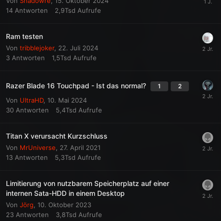
Von
Shadowre
,
15. Oktober 2024
14
Antworten
2,9Tsd
Aufrufe
Ram testen
Von
tribblejoker
,
22. Juli 2024
3
Antworten
1,5Tsd
Aufrufe
Razer Blade 16 Touchpad - Ist das normal?
1
2
Von
UltraHD
,
10. Mai 2024
30
Antworten
5,4Tsd
Aufrufe
Titan X verursacht Kurzschluss
Von
MrUniverse
,
27. April 2021
13
Antworten
5,3Tsd
Aufrufe
Limitierung von nutzbarem Speicherplatz auf einer
internen Sata-HDD in einem Desktop
Von
Jörg
,
10. Oktober 2023
23
Antworten
3,8Tsd
Aufrufe