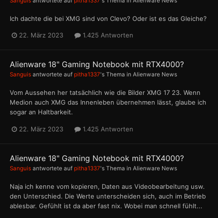
Sanguis
antwortete auf
pitha1337
's Thema in
Alienware News
Ich dachte die bei XMG sind von Clevo? Oder ist es das Gleiche?
22. März 2023
1.425 Antworten
Alienware 18" Gaming Notebook mit RTX4000?
Sanguis
antwortete auf
pitha1337
's Thema in
Alienware News
Vom Aussehen her tatsächlich wie die Bilder XMG 17 23. Wenn
Medion auch XMG das Innenleben übernehmen lässt, glaube ich
sogar an Haltbarkeit.
22. März 2023
1.425 Antworten
Alienware 18" Gaming Notebook mit RTX4000?
Sanguis
antwortete auf
pitha1337
's Thema in
Alienware News
Naja ich kenne vom kopieren, Daten aus Videobearbeitung usw.
den Unterschied. Die Werte unterscheiden sich, auch im Betrieb
ablesbar. Gefühlt ist da aber fast nix. Wobei man schnell fühlt...