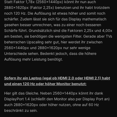
Statt Faktor 1,78x (2560x1440px) könnt ihr nun auch
2880x1620px (Faktor 2,25x) benutzen und ihr habt trotzdem
noch 120 Hz. Die Auflösung ist etwas höher und somit noch
schärfer. Zudem lässt sie sich für das Display mathematisch
gesehen besser umrechnen, was zu einer noch besseren
Schärfe führt. Grundsätzlich sind die Faktoren 2,25x und 4,00x
am besten, sie benötigen die wenigsten Filter. Gerade aber TVs
beherrschen Upscaling sehr gut, hier werdet ihr zwischen
2560x1440px und 2880x1620px nur sehr wenige
Unterschiede sehen. Bedenkt jedoch, dass die höhere
Auflösung mehr Leistung benötigt.
Sofern ihr ein Laptop (egal ob HDMI 2.0 oder HDMI 2.1) habt
und einen 120 Hz oder höher Monitor benutzt:
Hier gilt das Gleiche. Neben 2560x1440px könnt ihr dank
DisplayPort 1.4 (schließt den Monitor also per Display Port an)
auch 2880x1620px oder höher nutzen, ohne auf 60 Hz
beschränkt zu sein.