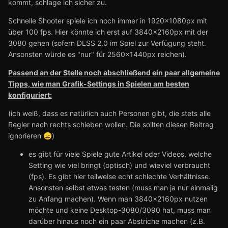
kommt, schlage ich sicher zu.
Schnelle Shooter spiele ich noch immer in 1920x1080px mit
über 100 fps. Hier könnte ich erst auf 3840x2160px mit der
3080 gehen (sofern DLSS 2.0 im Spiel zur Verfügung steht.
Ansonsten würde es "nur" für 2560x1440px reichen).
Passend an der Stelle noch abschließend ein paar allgemeine
Tipps, wie man Grafik-Settings in Spielen am besten
konfiguriert:
(i
ch weiß, dass es natürlich auch Personen gibt, die stets alle
Regler nach rechts schieben wollen. Die sollten diesen Beitrag
ignorieren
)
😄
es gibt für viele Spiele gute Artikel oder Videos, welche
Setting wie viel bringt (optisch) und wieviel verbraucht
(fps). Es gibt hier teilweise echt schlechte Verhältnisse.
Ansonsten selbst etwas testen (muss man ja nur einmalig
zu Anfang machen). Wenn man 3840x2160px nutzen
möchte und keine Desktop-3080/3090 hat, muss man
darüber hinaus noch ein paar Abstriche machen (z.B.