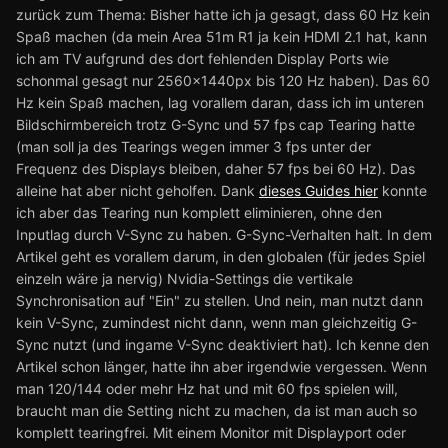
zurück zum Thema:
Bisher hatte ich ja gesagt, dass 60 Hz kein
Spaß machen (da mein Area 51m R1 ja kein HDMI 2.1 hat, kann
ich am TV aufgrund des dort fehlenden Display Ports wie
schonmal gesagt nur 2560x1440px bis 120 Hz haben). Das 60
Hz kein Spaß machen, lag vorallem daran, dass ich im unteren
Bildschirmbereich trotz G-Sync und 57 fps cap Tearing hatte
(man soll ja des Tearings wegen immer 3 fps unter der
Frequenz des Displays bleiben, daher 57 fps bei 60 Hz). Das
alleine hat aber nicht geholfen. Dank
dieses Guides hier
konnte
ich aber das Tearing nun komplett eliminieren, ohne den
Inputlag durch V-Sync zu haben. G-Sync-Verhalten halt. In dem
Artikel geht es vorallem darum, in den globalen (für jedes Spiel
einzeln wäre ja nervig) Nvidia-Settings die vertikale
Synchronisation auf "Ein" zu stellen. Und nein, man nutzt dann
kein V-Sync, zumindest nicht dann, wenn man gleichzeitig G-
Sync nutzt (und ingame V-Sync deaktiviert hat). Ich kenne den
Artikel schon länger, hatte ihn aber irgendwie vergessen. Wenn
man 120/144 oder mehr Hz hat und mit 60 fps spielen will,
braucht man die Setting nicht zu machen, da ist man auch so
komplett tearingfrei. Mit einem Monitor mit Displayport oder