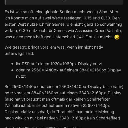
könnt ihr bei schon ziemlich scharfen Spielen das Ganze
deaktiviert lassen und bei eher schwammigen Spielen
Es ist wie so oft: eine globale Setting macht wenig Sinn. Aber
0,10-0,50 nutzen. Da muss jeder für jedes Game, wo man
ich konnte mich auf zwei Werte festlegen, 0,15 und 0,30. Den
es eben als sinnvoll erachtet, sein Setup finden.
ersten Wert nutze ich für Games, die nicht ganz so schwammig
Derzeit teste ich das Ganze auf globaler Ebene, weil 0,10
wirken, 0,30 nutze ich für Games wie Assassins Creed Valhalla,
auch nicht viel ist. Ob ich das am Ende so global aktiv
was einen mega heftigen Unterschied ("4k-Optik") macht.
lasse oder auf Spiel-Ebene, muss ich nach weiteren Tests
Wie gesagt: bringt vorallem was, wenn ihr nicht nativ
entscheiden. ...
unterwegs seid:
ihr DSR auf einem 1920x1080px Display nutzt
oder ihr 2560x1440px auf einem 3840x2160px Display
nutzt
Bei 2560x1440px auf einem 2560x1440px-Display (also nativ)
oder vorallem 3840x2160px auf einem 3840x2160px-Display
(also nativ) braucht man oftmals gar keinen Schärfefilter
(Valhalla ist aber selbst auf einem nativen 2560x1440px
Display relativ unscharf, da "braucht" man meiner Meinung
nach wirklich nur bei nativen 3840x2160px kein Schärfefilter).