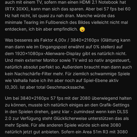
auch mit einem TV, sofern man einen HDMI 2.1 Notebook hat
(RTX 30XX), kann man sich das sparen. Aber bei 57 fps bei 60
Hz halt nicht, ist quasi zu nah dran. Manche würde das
minimale Tearing im Fußbereich des Bildes vielleicht nicht mal
entdecken, ich bin aber empfindlich.
Was besseres als Faktor 4,00x / 3840x2160px (Glättung kann
man dann wie im Eingangspost erwähnt auf 0% stellen) auf
dem 1920x1080px-Alienware-Display gibt es natürlich nicht.
Und mein externer Monitor sowie TV wird so nativ angesteuert,
natürlich absolut perfekt so. Außerdem braucht man dann auch
kein Nachschärfe-Filter mehr. Für ziemlich schwammige Spiele
wie Valhalla habe ich ihn aber noch auf Spiel-Ebene aktiv
(0,30). Ist aber total Geschmackssache.
Um bei 3840x2160px 57 fps mit der 2080 überwiegend halten
zu können, musste ich natürlich einiges an den Grafik-Settings
in den Spielen drehen, ganz klar - zumindest wenn kein DLSS
2.0 zur Verfügung steht Glücklicherweise unterstützen das als
mehr Spiele. Für alle anderen Spiele würde sich eine 3080
natürlich jetzt gut anbieten. Sofern ein Area 51m R3 mit 3080