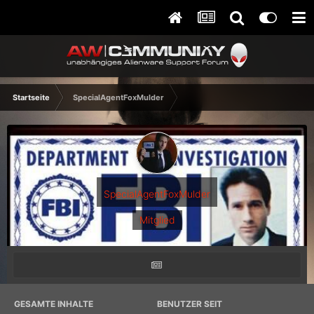
Startseite
SpecialAgentFoxMulder
SpecialAgentFoxMulder
Mitglied
GESAMTE INHALTE
BENUTZER SEIT