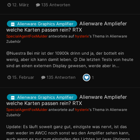
12. März
135 Antworten
Alienware Ampliefer
Alienware Graphics Amplifier
welche Karten passen rein? RTX
SpecialAgentFoxMulder
antwortete auf
hysterix
's Thema in
Alienware
Zubehör
@Nuestra Bei mir ist der 10900k drinn und ja, der bottelt ein
wenig, aber ich kann damit leben. 😉 Die letzten Tests von heute
sind an einen externen Display gewesen, werde aber in...
15. Februar
135 Antworten
1
Alienware Ampliefer
Alienware Graphics Amplifier
welche Karten passen rein? RTX
SpecialAgentFoxMulder
antwortete auf
hysterix
's Thema in
Alienware
Zubehör
Update: Es läuft soweit ganz gut, einzigste was nervt, ist das
man weder im AWCC noch sonst wo den Amplifier sehen kann,
auch wenn es nur zum einstellen des Lichtes ist (was übrigens...