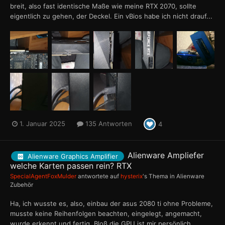
breit, also fast identische Maße wie meine RTX 2070, sollte
eigentlich zu gehen, der Deckel. Ein vBios habe ich nicht drauf...
1. Januar 2025
135 Antworten
4
Alienware Ampliefer
Alienware Graphics Amplifier
welche Karten passen rein? RTX
SpecialAgentFoxMulder
antwortete auf
hysterix
's Thema in
Alienware
Zubehör
Ha, ich wusste es, also, einbau der asus 2080 ti ohne Probleme,
musste keine Reihenfolgen beachten, eingelegt, angemacht,
wurde erkennt und fertig. Bloß die GPU ist mir persönlich...