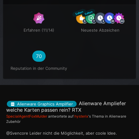
Selten
Selten
Erfahren (11/14)
Neueste Abzeichen
70
Reputation in der Community
Alienware Ampliefer
Alienware Graphics Amplifier
welche Karten passen rein? RTX
SpecialAgentFoxMulder
antwortete auf
hysterix
's Thema in
Alienware
Zubehör
@Svencore Leider nicht die Möglichkeit, aber coole Idee.