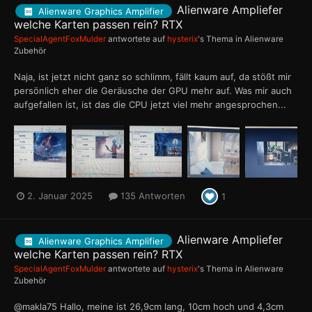
Alienware Ampliefer
Alienware Graphics Amplifier
welche Karten passen rein? RTX
SpecialAgentFoxMulder
antwortete auf
hysterix
's Thema in
Alienware
Zubehör
Naja, ist jetzt nicht ganz so schlimm, fällt kaum auf, da stößt mir
persönlich eher die Geräusche der GPU mehr auf. Was mir auch
aufgefallen ist, ist das die CPU jetzt viel mehr angesprochen...
2. Januar 2025
135 Antworten
1
Alienware Ampliefer
Alienware Graphics Amplifier
welche Karten passen rein? RTX
SpecialAgentFoxMulder
antwortete auf
hysterix
's Thema in
Alienware
Zubehör
@makla75 Hallo, meine ist 26,9cm lang, 10cm hoch und 4,3cm