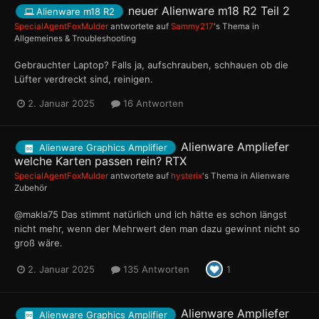
neuer Alienware m18 R2 Teil 2
Alienware m18 R2
SpecialAgentFoxMulder
antwortete auf
Sammy217
's Thema in
Allgemeines & Troubleshooting
Gebrauchter Laptop? Falls ja, aufschrauben, schhauen ob die
Lüfter verdreckt sind, reinigen.
2. Januar 2025
16 Antworten
Alienware Ampliefer
Alienware Graphics Amplifier
welche Karten passen rein? RTX
SpecialAgentFoxMulder
antwortete auf
hysterix
's Thema in
Alienware
Zubehör
@makla75 Das stimmt natürlich und ich hätte es schon längst
nicht mehr, wenn der Mehrwert den man dazu gewinnt nicht so
groß wäre.
2. Januar 2025
135 Antworten
1
Alienware Ampliefer
Alienware Graphics Amplifier