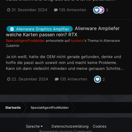
31. Dezember 2024
135 Antworten
3
Alienware Ampliefer
Alienware Graphics Amplifier
welche Karten passen rein? RTX
SpecialAgentFoxMulder
antwortete auf
hysterix
's Thema in
Alienware
Zubehör
Ja ich weiß, hatte die OEM nicht gerade gefunden, denke und
hoffe die passt auch soweit rein und macht keine Probleme.
Kann ich dann vielleicht mitreden und meine genauen Schritte...
22. Dezember 2024
135 Antworten
2
Startseite
SpecialAgentFoxMulder
Sprache
Datenschutzerklärung
Cookies
Powered by Invision Community