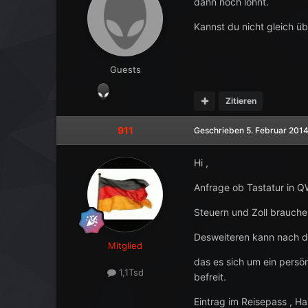
dann noch lohnt.
Kannst du nicht gleich üb
Guests
Zitieren
911
Geschrieben
5. Februar 201
Hi ,
Anfrage ob Tastatur in Q
Steuern und Zoll brauche
Desweiteren kann nach d
Mitglied
das es sich um ein persö
1,1Tsd
befreit.
Eintrag im Reisepass , H