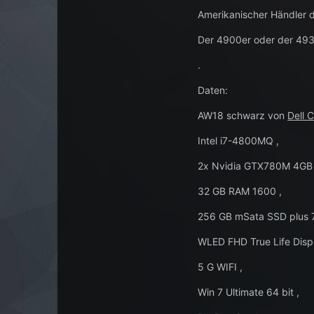
Amerikanischer Händler de
Der 4900er oder der 493
.
Daten:
AW18 schwarz von
Dell 
Intel i7-4800MQ ,
2x Nvidia GTX780M 4GB 
32 GB RAM 1600 ,
256 GB mSata SSD plus 7
WLED FHD True Life Displ
5 G WIFI ,
Win 7 Ultimate 64 bit ,