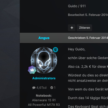
Guido / 911
Bearbeitet
5. Februar 201
Zitieren
Angus
Geschrieben
5. Februar 201
Hey Guido,
schön über solche Gedank
Also ca. 2,2k € für diese 
Würdest du dies so direk
Administrators
nicht ansatzweise an dein
4,6Tsd
1
Von wem du das Gerät letz
Notebook:
Durch das 14 tägige Rück
Alienware 15 R1
All Powerful M17X R3
Das Keyboard lässt sich 