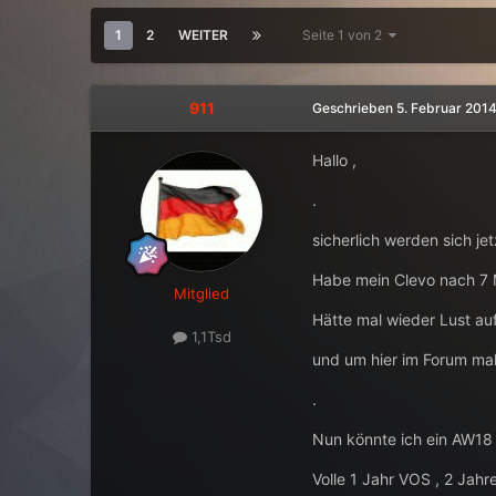
1
2
WEITER
Seite 1 von 2
911
Geschrieben
5. Februar 201
Hallo ,
.
sicherlich werden sich je
Habe mein Clevo nach 7 M
Mitglied
Hätte mal wieder Lust au
1,1Tsd
und um hier im Forum mal
.
Nun könnte ich ein AW18 
Volle 1 Jahr VOS , 2 Jahr