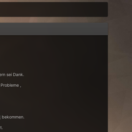
ern sei Dank.
 Probleme ,
d
bekommen.
t.