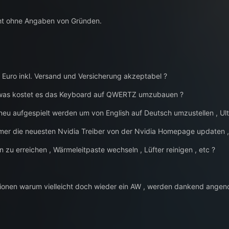
ht ohne Angaben von Gründen.
0 Euro inkl. Versand und Versicherung akzeptabel ?
 was kostet es das Keyboard auf QWERTZ umzubauen ?
u aufgespielt werden um von English auf Deutsch umzustellen , Ulti
mmer die neuesten Nvidia Treiber von der Nvidia Homepage updaten 
zu erreichen , Wärmeleitpaste wechseln , Lüfter reinigen , etc ?
sionen warum vielleicht doch wieder ein AW , werden dankend ange