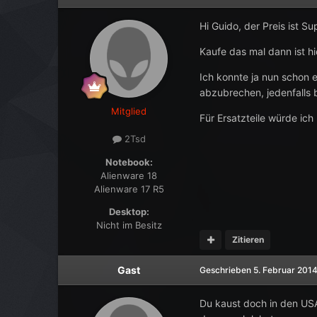
Hi Guido, der Preis ist S
Kaufe das mal dann ist h
Ich konnte ja nun schon
abzubrechen, jedenfalls 
Mitglied
Für Ersatzteile würde ich 
2Tsd
Notebook:
Alienware 18
Alienware 17 R5
Desktop:
Nicht im Besitz
Zitieren
Gast
Geschrieben
5. Februar 201
Du kaust doch in den USA,