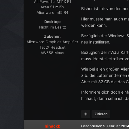
All Powerful M11X R1
Area 51 m15x
Bisher ist mir von den n
Alienware m15 R4
Hier müsste man auch mal
Desktop:
werden kann.
Nicht im Besitz
Bezüglich der Windows S
Zubehör:
Alienware Graphics Amplifier
neu installieren.
TactX Headset
Bezüglich der nVidia Kart
AW558 Maus
muss. Herstellertreiber v
Wie bei allen großen Al
z.b. die Lüfter entfernen
Aber mit 32 GB die das Ge
Informiere dich doch einf
hinhaut, dann sehe ich d
Zitieren
hinackb
Geschrieben
5. Februar 201