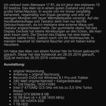
ich verkauf mein Alienware 17 R1, da ich jetzt den kleineren 15
R2 besitze. Das Alien ist in einem guten Zustand und ohne
große Fehler/Macken. Er wurde von mir immer sorgfältig
behandelt, regelmäßig von Staub gereinigt und erst vor
wenigen Monaten mit neuer Wärmeleitpaste versorgt. Auf der
Handballenauflage und Tastatur sieht man nur leichte
Gebrauchsspuren, da ich meistens eine externe Maus und
Tastatur angeschlossen hatte. Der gummierte obere Teil des
Display Deckels hat kleine Abreibungen an den Ecken, die man
aber kaum sieht. Der Deckel des Display hat eine kleine
Macken (siehe Foto). Zuletzt noch: ich bin Nichtraucher, in
meinem Haushalt ist niemand Raucher und wir haben keine
Haustiere.
Ich habe das Alien von einem Nutzer hier im Forum gebraucht
gekauft. Dieser hat das Notebook am 29.05.2014 gekauft,
VOS
ist noch bis 29.05.2016 vorhanden.
Ausstattung:
original Verpackung
Anleitung + original Rechnung
Recovery DVDs mit Windows 8.1 Pro und Treiber
240 Watt original Netzteil + Kaltgerätekabel
17 Zoll Display, 1920x1080
Intel i7 4710MQ (2,5 GHz mit bis zu 3,5 GHz Turbo
Boost)
nVidia GTX 880M 8 GB
16 GB Ram (4 x 4 GB 1600 MHz)
256 GB mSATA SSD
1 TB HDD