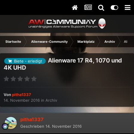
Startseite
Alienware-Community
Marktplatz
Archiv
Alien
Alienware 17 R4, 1070 und
Biete - erledigt
4K UHD
Von
pitha1337
14. November 2016
in
Archiv
pitha1337
Geschrieben
14. November 2016