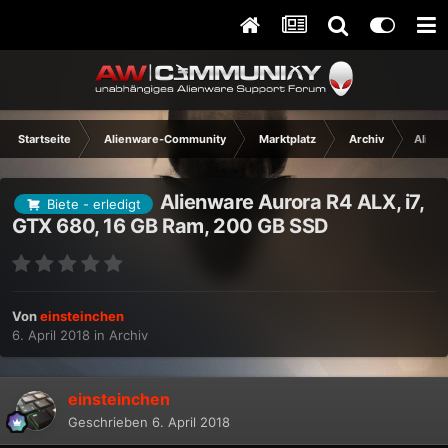
Startseite
Alienware-Community
Marktplatz
Archiv
Alien
Alienware Aurora R4 ALX, i7,
Biete - erledigt
GTX 680, 16 GB Ram, 200 GB SSD
Von
einsteinchen
6. April 2018
in
Archiv
einsteinchen
Geschrieben
6. April 2018