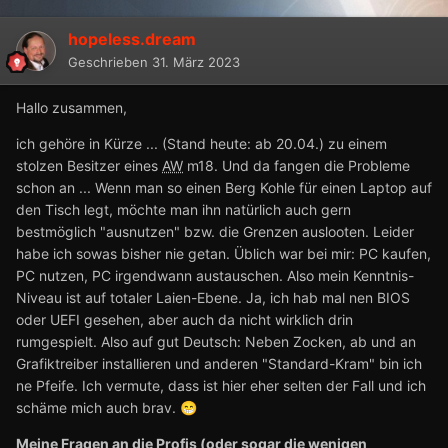
hopeless.dream
Geschrieben
31. März 2023
Hallo zusammen,
ich gehöre in Kürze ... (Stand heute: ab 20.04.) zu einem
stolzen Besitzer eines
AW
m18. Und da fangen die Probleme
schon an ... Wenn man so einen Berg Kohle für einen Laptop auf
den Tisch legt, möchte man ihn natürlich auch gern
bestmöglich "ausnutzen" bzw. die Grenzen auslooten. Leider
habe ich sowas bisher nie getan. Üblich war bei mir: PC kaufen,
PC nutzen, PC irgendwann austauschen. Also mein Kenntnis-
Niveau ist auf totaler Laien-Ebene. Ja, ich hab mal nen BIOS
oder UEFI gesehen, aber auch da nicht wirklich drin
rumgespielt. Also auf gut Deutsch: Neben Zocken, ab und an
Grafiktreiber installieren und anderen "Standard-Kram" bin ich
ne Pfeife. Ich vermute, dass ist hier eher selten der Fall und ich
schäme mich auch brav.
😁
Meine Fragen an die Profis (oder sogar die wenigen