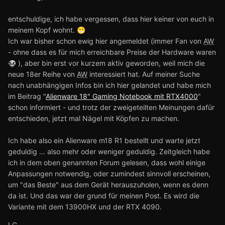
Und gerade DAS solltest du eben NICHT machen. Erstens
weil du unerfahren bist, zweitens weil Bios-Updates nicht
entschuldige, ich habe vergessen, dass hier keiner von euch in
immer notwendig sind.
meinem Kopf wohnt.
😁
Ich war bisher schon ewig hier angemeldet (immer Fan von
AW
Sollte das Gerät aktuell funktionieren würde ich dir
- ohne dass es für mich erreichbare Preise der Hardware waren
empfehlen, erstmal damit zu arbeiten und es
), aber bin erst vor kurzem aktiv geworden, weil mich die
kennenzulernen, bevor du anfängst irgend etwas neu zu
neue 18er Reihe von
AW
interessiert hat. Auf meiner Suche
machen. Mache dich mit den Funktionen vertraut,
nach unabhängigen Infos bin ich hier gelandet und habe mich
installiere verschiedene Programme und auch Spiele und
im Beitrag "
Alienware 18" Gaming Notebook mit RTX4000
"
teste erstmal ausgiebig. Dann werden wir weitersehen
schon informiert - und trotz der zweigeteilten Meinungen dafür
.
entschieden, jetzt mal Nägel mit Köpfen zu machen.
Gruß
Ich habe also ein Alienware m18 R1 bestellt und warte jetzt
Jörg
geduldig ... also mehr oder weniger geduldig. Zeitgleich habe
ich in dem oben genannten Forum gelesen, dass wohl einige
Anpassungen notwendig, oder zumindest sinnvoll erscheinen,
um "das Beste" aus dem Gerät herauszuholen, wenn es denn
da ist. Und das war der grund für meinen Post. Es wird die
Variante mit dem 13900HX und der RTX 4090.
LG