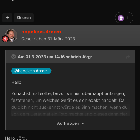
Zitieren
1
hopeless.dream
Geschrieben
31. März 2023
Am 31.3.2023 um 14:16 schrieb
Jörg
:
:
@hopeless.dream
Hallo,
Zunächst mal sollte, bevor wir hier überhaupt anfangen,
feststehen, um welches Gerät es sich exakt handelt. Da
du dich nicht auskennst würde es Sinn machen, wenn du
von dem Gerät mal ein Foto machst und dieses dann hier
hochlädst.
Aufklappen
Gleich zuallererst
:
Hallo Jörg,