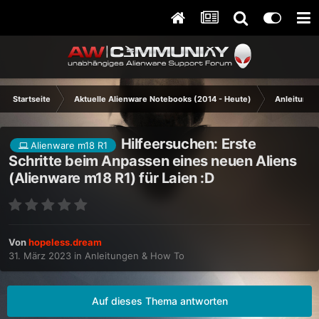
Startseite
Aktuelle Alienware Notebooks (2014 - Heute)
Anleitunge
Hilfeersuchen: Erste
Alienware m18 R1
Schritte beim Anpassen eines neuen Aliens
(Alienware m18 R1) für Laien :D
Von
hopeless.dream
31. März 2023
in
Anleitungen & How To
Auf dieses Thema antworten