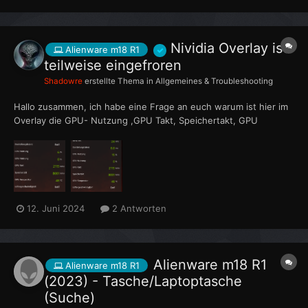
möglich ist die Tastatur auf USB um zu bauen?
Nividia Overlay ist
Alienware m18 R1
teilweise eingefroren
Shadowre
erstellte Thema in
Allgemeines & Troubleshooting
Hallo zusammen, ich habe eine Frage an euch warum ist hier im
Overlay die GPU- Nutzung ,GPU Takt, Speichertakt, GPU
Temperatur, Gpu Leistung GPU Spannung sozusagen
eingefroren? Das ganze ist erst seit heute so vorher haben die
vorne erwähnten Werte sich immer verändert. Jetzt fu...
12. Juni 2024
2 Antworten
Alienware m18 R1
Alienware m18 R1
(2023) - Tasche/Laptoptasche
(Suche)