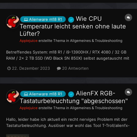
Würde eine Samsung 980pro gehen? Die zweite...
Wie CPU
Alienware m18 R1
Temperatur leicht senken ohne laute
Lüfter?
Applejuice
erstellte Thema in
Allgemeines & Troubleshooting
Betreffendes System: m18 R1 / i9-13900HX / RTX 4080 / 32 GB
RAM / 2x 2 TB SSD (WD Black SN 850X) selbst ausgetauscht mit
original Alienware Abdeckung/Hitzekissen Hallo liebe AW-
22. Dezember 2023
20 Antworten
Community, ich bin neu hier an Board und habe direkt eine Frage
zu meinem m18 R1.... Ich bitte um Nachsicht mich...
AlienFX RGB-
Alienware m18 R1
Tastaturbeleuchtung "abgeschossen"
Applejuice
erstellte Thema in
Allgemeines & Troubleshooting
Hallo, leider habe ich aktuell ein recht nerviges Problem mit der
Tastaturbeleuchtung. Auslöser war wohl das Tool T-Troll/alienfx-
tools von github. Ich hatte damit eigentlich versucht ohne das