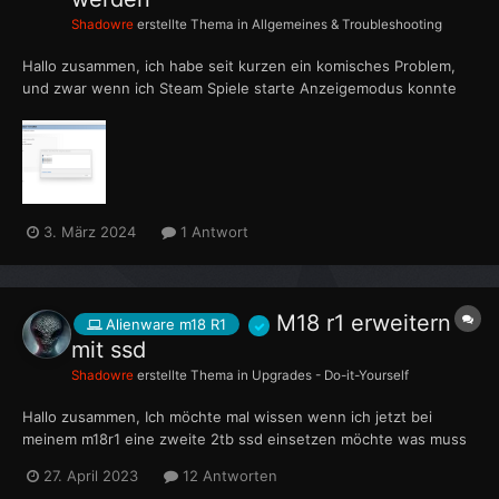
Shadowre
erstellte Thema in
Allgemeines & Troubleshooting
Hallo zusammen, ich habe seit kurzen ein komisches Problem,
und zwar wenn ich Steam Spiele starte Anzeigemodus konnte
nicht geändert werden und wenn ich dann darauf klicke sehe ich
folgendes was den wechseln verhindert was kann ich dagegen
machen? Bei Spielen die n...
3. März 2024
1 Antwort
M18 r1 erweitern
Alienware m18 R1
mit ssd
Shadowre
erstellte Thema in
Upgrades - Do-it-Yourself
Hallo zusammen, Ich möchte mal wissen wenn ich jetzt bei
meinem m18r1 eine zweite 2tb ssd einsetzen möchte was muss
ich beachten? Die zweite ssd würde ja neben der bereits
27. April 2023
12 Antworten
eingesetzten eingesteckt was muss ich da beachten beim kauf ?