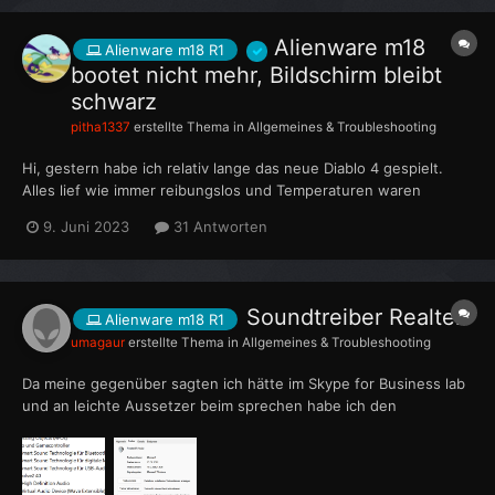
Alienware m18
Alienware m18 R1
bootet nicht mehr, Bildschirm bleibt
schwarz
pitha1337
erstellte Thema in
Allgemeines & Troubleshooting
Hi, gestern habe ich relativ lange das neue Diablo 4 gespielt.
Alles lief wie immer reibungslos und Temperaturen waren
astrein. Ich habe den Rechner dann abends ganz normal
9. Juni 2023
31 Antworten
heruntergefahren. Heute wollte ich ihn wieder starten und ich
bekomme kein Bild mehr. Selbst mit externem Display hab...
Soundtreiber Realtek
Alienware m18 R1
umagaur
erstellte Thema in
Allgemeines & Troubleshooting
Da meine gegenüber sagten ich hätte im Skype for Business lab
und an leichte Aussetzer beim sprechen habe ich den
Soundtreiber erneuert. Ich habe mir von der Dell Supportseite
den neuesten Realtek Treiber für das m18 heruntergeladen und
ihn installiert. Wie immer bei Realtek deinstalliert das P...