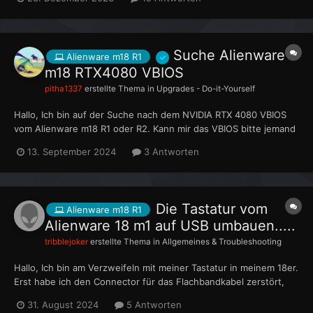
Suche Alienware
Alienware m18 R1
m18 RTX4080 VBIOS
pitha1337
erstellte Thema in
Upgrades - Do-it-Yourself
Hallo, Ich bin auf der Suche nach dem NVIDIA RTX 4080 VBIOS
vom Alienware m18 R1 oder R2. Kann mir das VBIOS bitte jemand
extrahieren mit NVFLASH? Möchte das VBIOS cross flashen 👍🏻
13. September 2024
3 Antworten
Die Tastatur vom
Alienware m18 R1
Alienware 18 m1 auf USB umbauen.....
tribblejoker
erstellte Thema in
Allgemeines & Troubleshooting
Hallo, Ich bin am Verzweifeln mit meiner Tastatur in meinem 18er.
Erst habe ich den Connector für das Flachbandkabel zerstört,
dann die ganze Platine. Hab mir dann eine Neue besorgt und
31. August 2024
5 Antworten
beim Einbau den anderen Connector.... Weiss jemand ob es