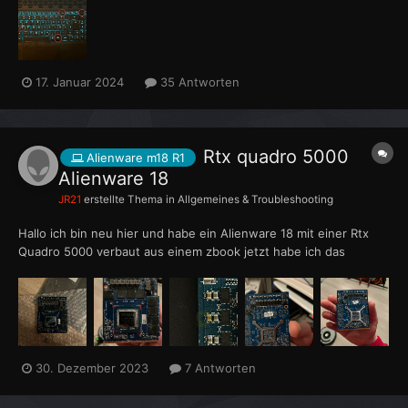
AWCC auszukommen und ggf. die CPU thermisch zu reduzieren
ohne zu aktive Lüfter. Das Vorhaben habe ich...
17. Januar 2024
35 Antworten
Rtx quadro 5000
Alienware m18 R1
Alienware 18
JR21
erstellte Thema in
Allgemeines & Troubleshooting
Hallo ich bin neu hier und habe ein Alienware 18 mit einer Rtx
Quadro 5000 verbaut aus einem zbook jetzt habe ich das
Problem da ein Kondensator fehlt oder widerstand das beim
zocken der irreperabler directx Fehler kommt aber nur bei neuen
cod mw3 könnte man das bauteil ersetzen ich hab da keine Ah...
30. Dezember 2023
7 Antworten