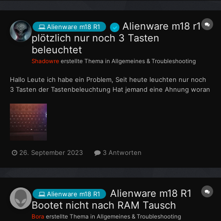
Alienware m18 r1
Alienware m18 R1
plötzlich nur noch 3 Tasten
beleuchtet
Shadowre
erstellte Thema in
Allgemeines & Troubleshooting
Hallo Leute ich habe ein Problem, Seit heute leuchten nur noch
3 Tasten der Tastenbeleuchtung Hat jemand eine Ahnung woran
es liegen kann? Einstellungen in Awcc habe ich schon getestet
es bleibt so wie auf dem Bild
26. September 2023
3 Antworten
Alienware m18 R1
Alienware m18 R1
Bootet nicht nach RAM Tausch
Bora
erstellte Thema in
Allgemeines & Troubleshooting