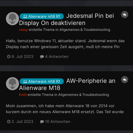
Jedesmal Pin bei
Alienware m18 R1
Display On deaktivieren
rossy
erstellte Thema in
Allgemeines & Troubleshooting
Hallo, benutze Windows 11, aktueller stand. Jedesmal wenn das
Display nach einer gewissen Zeit ausgeht, muß ich meine Pin
eingeben damit ich wieder auf den Desktop komme. Hatte davor
9. Juli 2023
4 Antworten
ein XMG, da war dies nicht so. Wie deaktiviere ich diese
Abfrage, ohne den Pin zu löschen? habe bereit...
AW-Peripherie an
Alienware m18 R1
Alienware M18
Kotti
erstellte Thema in
Allgemeines & Troubleshooting
Moin zusammen, ich habe mein Alienware 18 von 2014 vor
kurzem durch ein neues Alienware M18 ersetzt. Das Teil wurde
letzte Woche geliefert, soweit alles okay. Da auch das neue
2. Juli 2023
10 Antworten
Gerät wieder überwiegend als Desktopersatz betrieben wird,
habe ich meinen Monitor AW2518H, meine Tastatur AW768 s...