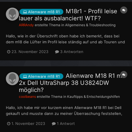
M18r1 - Profil leise
Alienware m18 R1
lauer als ausbalanciert! WTF?
ARRAndy
erstellte Thema in
Allgemeines & Troubleshooting
Hallo, wie in der Überschrift oben habe ich bemerkt, dass bei
dem m18 die Lüfter im Profil leise ständig auf und ab Touren und
auch sehr laut werden. Wenn ich das Profil aus balanciert wähle,
23. November 2023
3 Antworten
verhalten sich die Lüfter viel besser dh. Sie regeln nicht so weit
nach oben und schalten sich auch relativ...
Alienware M18 R1 mit
Alienware m18 R1
2x Dell UltraSharp 38 U3824DW
möglich?
coolbeans
erstellte Thema in
Kauftipps & Entscheidungshilfen
Hallo, ich habe mir vor kurzem einen Alienware M18 R1 bei Dell
gekauft und musste dann zu meiner Überraschung feststellen,
dass dieser keine vier 1920x1200 Monitore unterstützt
1. November 2023
1 Antwort
(1920x1080 geht auch nicht), ich glaube es ist ein Treiber
Problem, weil drei mal 1900x1200 plus Laptop Monitor sind k...