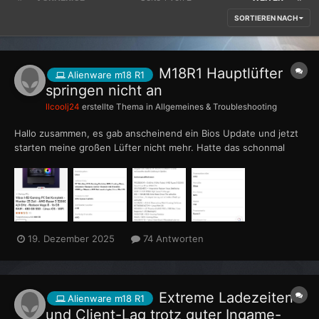
SORTIEREN NACH
M18R1 Hauptlüfter
Alienware m18 R1
springen nicht an
llcoolj24
erstellte Thema in
Allgemeines & Troubleshooting
Hallo zusammen, es gab anscheinend ein Bios Update und jetzt
starten meine großen Lüfter nicht mehr. Hatte das schonmal
jemand? Ich habe versucht das Bios zu Downgraden aber leider
ohne Erfolg. Kommt immer die Meldung: Bios Update blocked
due to unsopported downgrade. Weiß jetzt...
19. Dezember 2025
74 Antworten
Extreme Ladezeiten
Alienware m18 R1
und Client-Lag trotz guter Ingame-