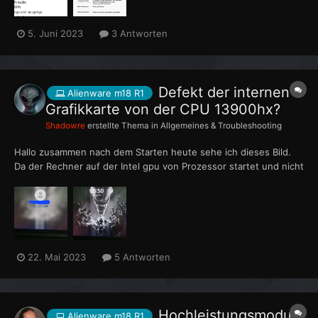
5. Juni 2023
3 Antworten
Defekt der internen
Alienware m18 R1
Grafikkarte von der CPU 13900hx?
Shadowre
erstellte Thema in
Allgemeines & Troubleshooting
Hallo zusammen nach dem Starten heute sehe ich dieses Bild.
Da der Rechner auf der Intel gpu von Prozessor startet und nicht
auf der Nvidia gpu... Kann ich dann davon ausgehen das dieses
defekt ist? Oder wisst ihr was ich noch machen kann? Support
kontaktieren?
22. Mai 2023
5 Antworten
Hochleistungsmodus
Alienware m18 R1