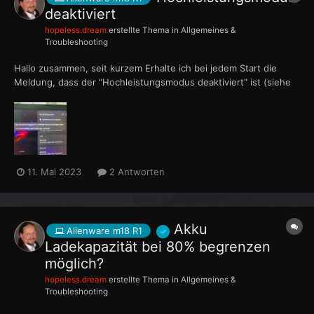
deaktiviert
hopeless.dream
erstellte Thema in
Allgemeines &
Troubleshooting
Hallo zusammen, seit kurzem Erhalte ich bei jedem Start die
Meldung, dass der "Hochleistungsmodus deaktiviert" ist (siehe
Bild). Im AWCC ist alles inkl Overdrive händisch auswählbar.
Ideen oder Erfahrungen mit der Anzeige? Welche Infos braucht
ihr? Zum intensiver testen oder Zocken komme...
11. Mai 2023
2 Antworten
Akku
Alienware m18 R1
Ladekapazität bei 80% begrenzen
möglich?
hopeless.dream
erstellte Thema in
Allgemeines &
Troubleshooting