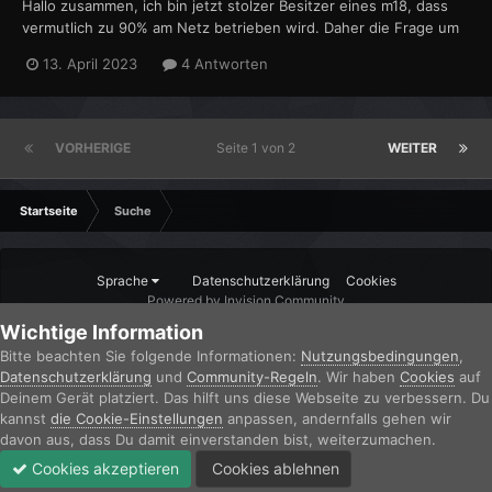
Hallo zusammen, ich bin jetzt stolzer Besitzer eines m18, dass
vermutlich zu 90% am Netz betrieben wird. Daher die Frage um
den Akku zu schonen: kann ich dem System mitteilen, dass der
13. April 2023
4 Antworten
Akku nur bis 80% geladen wird (und ggf temporär bei geplanter
mobiler Nutzung auf 100% Stellen)? In den „norma...
VORHERIGE
Seite 1 von 2
WEITER
Startseite
Suche
Sprache
Datenschutzerklärung
Cookies
Powered by Invision Community
Wichtige Information
Bitte beachten Sie folgende Informationen:
Nutzungsbedingungen
,
Datenschutzerklärung
und
Community-Regeln
. Wir haben
Cookies
auf
Deinem Gerät platziert. Das hilft uns diese Webseite zu verbessern. Du
kannst
die Cookie-Einstellungen
anpassen, andernfalls gehen wir
davon aus, dass Du damit einverstanden bist, weiterzumachen.
Cookies akzeptieren
Cookies ablehnen
Forum
Ungelesen
Anmelden
Jetzt registrieren
Mehr