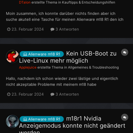
DTalon
erstellte Thema in
Kauftipps & Entscheidungshilfen
Moin zusammen, ich konnte darüber nichts finden aber ich
suche akutell eine Tasche für meinen Alienware m18 R1 den ich
letztes Jahr gekauft habe. Ich habe schon auf Amazon und
23. Februar 2024
3 Antworten
bisschen bei Ebay geschaut aber nicht wirkliche etwas gefunden
wo der 18 Zoll Laptop auch reinpasst....
Kein USB-Boot zu
Alienware m18 R1
Live-Linux mehr möglich
Applejuice
erstellte Thema in
Allgemeines & Troubleshooting
Hallo, nachdem ich schon wieder zwei lästige und eigentlich
nicht akzeptable Probleme mit meinem m18 habe
(Angeschlossene externe NVME-SSD's gehen an dem vorderen
23. Februar 2024
3 Antworten
USB-Port an der linken Seite nicht, an den anderen Ports schon
& völlig dubios - sobald sich der Mauszeiger einer externen Ma...
m18r1 Nvidia
Alienware m18 R1
Anzeigemodus konnte nicht geändert
werden