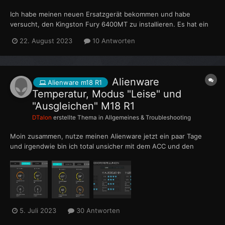
Ich habe meinen neuen Ersatzgerät bekommen und habe
versucht, den Kingston Fury 6400MT zu installieren. Es hat ein
Paar Mal geklappt aber meistens bootet er nicht, wenn ich im
22. August 2023
10 Antworten
BIOS auf 6400MHz einstelle. Was ist das? Kann ich das
irgendwie beheben? VID-20230822-WA0003.mp4
Alienware
Alienware m18 R1
Temperatur, Modus "Leise" und
"Ausgleichen" M18 R1
DTalon
erstellte Thema in
Allgemeines & Troubleshooting
Moin zusammen, nutze meinen Alienware jetzt ein paar Tage
und irgendwie bin ich total unsicher mit dem ACC und den
Modus den man Auswählen kann. Obwohl ich nur meinen
Brower "Chrome" offen habe und nur auf Youtube drauf bin,
habe ich im Modus "Leise" und ebenfalls im Modus "Ausgleich"
so h...
5. Juli 2023
30 Antworten