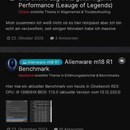
Performance (Leauge of Legends)
DTalon
erstellte Thema in
Allgemeines & Troubleshooting
Moin zusammen ich weiß nicht ob es hier reinpasst aber ich bin
echt am verzweifeln, seit einigen Monaten habe ich massive
Probleme mit dem Riot Client und dem League of Legends Client
23. Oktober 2025
3 Antworten
auf meinem Alienware M18 R1 Laptop (Modelljahr 2023, sehr
leistungsstark). Beide Clients benötigen beim Start j...
Alienware m18 R1
Alienware m18 R1
Benchmark
Rambo24
erstellte Thema in
Erfahrungsberichte & Benchmarks
Hier mal ein aktueller Benchmark von heute in Cinebench R23:
CPU: i9 13980HX BIOS: 1.13.0 (aktuelle Version vom 13.12.2023)
Lüfterprofil: Overdrive Der Screenshot von HW Monitor wurde
während des Tests gemacht um zu zeigen das die CPU bei mir
nicht so hoch taktet wie es eigentlic...
23. Dezember 2023
19 Antworten