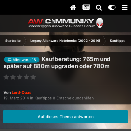
Startseite
Legacy Alienware Notebooks (2002 - 2014)
Kauftipps & 
Kaufberatung: 765m und
Alienware 18
später auf 880m upgraden oder 780m
Von
Lord-Quas
19. März 2014
in
Kauftipps & Entscheidungshilfen
Auf dieses Thema antworten