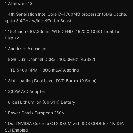
1 Alienware 18
1 4th Generation Intel Core i7-4700MQ processor (6MB Cache,
up to 3.4GHz w/Intel®Turbo Boost)
1 18.4 inch (467.36mm) WLED FHD (1920 X 1080) TrueLife
Display
1 Anodized Aluminum
1 8GB Dual Channel DDR3L 1600MHz (4GBx2)
1 1TB 5400 RPM + 80G mSATA spring
1 Slot-Loading Dual Layer DVD Burner (9.5mm)
1 330W A/C Adapter
1 8-cell Lithium Ion (86 wHr) Battery
1 Power Cord : European 250V
1 Dual NVIDIA GeForce GTX 880M with 8GB GDDR5 - NVIDIA
SLI Enabled