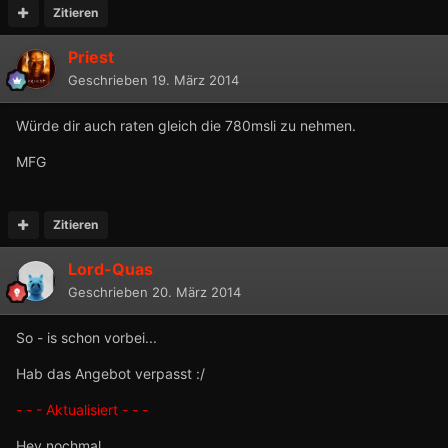
Zitieren
Priest
Geschrieben
19. März 2014
Würde dir auch raten gleich die 780msli zu nehmen.
MFG
Zitieren
Lord-Quas
Geschrieben
20. März 2014
So - is schon vorbei...
Hab das Angebot verpasst :/
- - - Aktualisiert - - -
Hey nochmal,