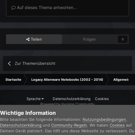
Auf dieses Thema antworten...
Teilen
Folgen
0
Zur Themenübersicht
Startseite
Legacy Alienware Notebooks (2002 - 2014)
Allgemeines 
Sprache
Datenschutzerklärung
Cookies
Powered by Invision Community
Wichtige Information
Bitte beachten Sie folgende Informationen:
Nutzungsbedingungen
,
Datenschutzerklärung
und
Community-Regeln
. Wir haben
Cookies
auf
Deinem Gerät platziert. Das hilft uns diese Webseite zu verbessern. Du