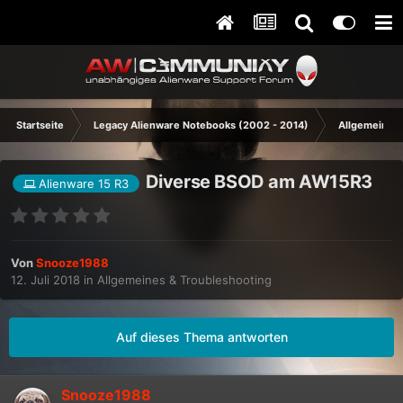
Startseite
Legacy Alienware Notebooks (2002 - 2014)
Allgemeines 
Diverse BSOD am AW15R3
Alienware 15 R3
Von
Snooze1988
12. Juli 2018
in
Allgemeines & Troubleshooting
Auf dieses Thema antworten
Snooze1988