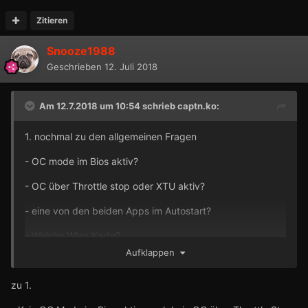
Zitieren
Snooze1988
Geschrieben
12. Juli 2018
Am 12.7.2018 um 10:54 schrieb
captn.ko
:
1. nochmal zu den allgemeinen Fragen
- OC mode im Bios aktiv?
- OC über Throttle stop oder XTU aktiv?
- eine von den beiden Apps im Autostart?
- Welche Wlan Karte?
Aufklappen
zu 1.
2. Wie viele m.2 Slots hat dein Aw15 ( habs nicht im Kopf)