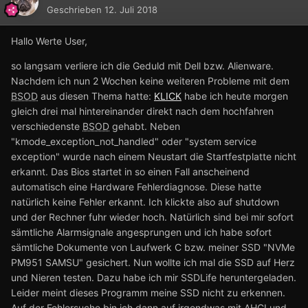
Geschrieben
12. Juli 2018
Hallo Werte User,
so langsam verliere ich die Geduld mit Dell bzw. Alienware.
Nachdem ich nun 2 Wochen keine weiteren Probleme mit dem
BSOD
aus diesen Thema hatte:
KLICK
habe ich heute morgen
gleich drei mal hintereinander direkt nach dem hochfahren
verschiedenste
BSOD
gehabt. Neben
"kmode_exception_not_handled" oder "system service
exception" wurde nach einem Neustart die Startfestplatte nicht
erkannt. Das Bios startet in so einen Fall anscheinend
automatisch eine Hardware Fehlerdiagnose. Diese hatte
natürlich keine Fehler erkannt. Ich klickte also auf shutdown
und der Rechner fuhr wieder hoch. Natürlich sind bei mir sofort
sämtliche Alarmsignale angesprungen und ich habe sofort
sämtliche Dokumente von Laufwerk C bzw. meiner SSD "NVMe
PM951 SAMSU" gesichert. Nun wollte ich mal die SSD auf Herz
und Nieren testen. Dazu habe ich mir SSDLife heruntergeladen.
Leider meint dieses Programm meine SSD nicht zu erkennen.
Auf der Fehlersuche bin ich dann auf irgendwas mit AHCI und