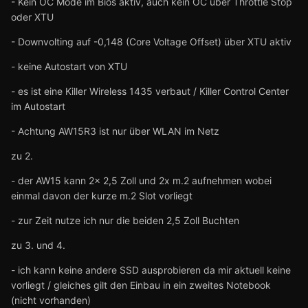
- Kein OC Mode im Bios aktiv, auch kein OC über Throttle Stop
3. Andere SSD im Slot getestet?
oder XTU
4. vermeintlich defekte SSD in anderem Slot / anderem
- Downvolting auf -0,148 (Core Voltage Offset) über XTU aktiv
Rechner getestet?
- keine Autostart von XTU
- es ist eine Killer Wireless 1435 verbaut / Killer Control Center
im Autostart
- Achtung AW15R3 ist nur über WLAN im Netz
zu 2.
- der AW15 kann 2x 2,5 Zoll und 2x m.2 aufnehmen wobei
einmal davon der kurze m.2 Slot vorliegt
- zur Zeit nutze ich nur die beiden 2,5 Zoll Buchten
zu 3. und 4.
- ich kann keine andere SSD ausprobieren da mir aktuell keine
vorliegt / gleiches gilt den Einbau in ein zweites Notebook
(nicht vorhanden)