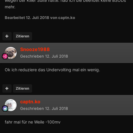
wegen der Killer Suite hatte. hab ich die beendet keine BSODs
mehr.
Bearbeitet
12. Juli 2018
von captn.ko
Zitieren
Snooze1988
Geschrieben
12. Juli 2018
Ok ich reduziere das Undervolting mal ein wenig.
Zitieren
captn.ko
Geschrieben
12. Juli 2018
fahr mal für ne Weile -100mv