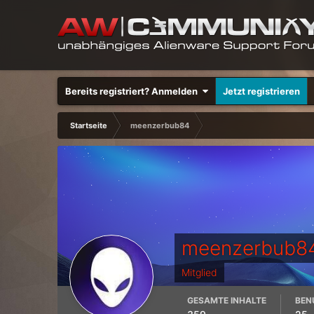
Bereits registriert? Anmelden
Jetzt registrieren
Startseite
meenzerbub84
meenzerbub8
Mitglied
GESAMTE INHALTE
BEN