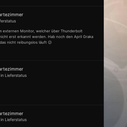
artezimmer
ferstatus
em externen Monitor, welcher über Thunderbolt
r nicht erst erkannt werden. Hab noch den April Graka
das nicht reibungslos läuft 😕
artezimmer
 in
Lieferstatus
artezimmer
 in
Lieferstatus