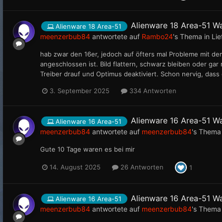
Alienware 18 Area-51 W
Alienware 18 Area-51
meenzerbub84
antwortete auf
Rambo24
's Thema in
Lie
hab zwar den 16er, jedoch auf öfters mal Probleme mit d
angeschlossen ist. Bild flattern, schwarz bleiben oder ga
Treiber drauf und Optimus deaktiviert. Schon nervig, dass 
3. September 2025
334 Antworten
Alienware 16 Area-51 W
Alienware 16 Area-51
meenzerbub84
antwortete auf
meenzerbub84
's Thema
Gute 10 Tage waren es bei mir
14. August 2025
26 Antworten
1
Alienware 16 Area-51 W
Alienware 16 Area-51
meenzerbub84
antwortete auf
meenzerbub84
's Thema