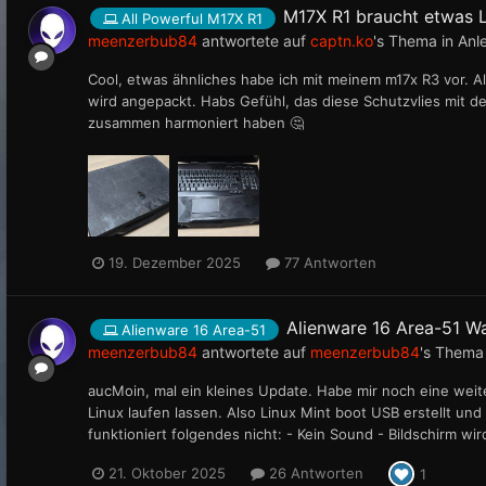
M17X R1 braucht etwas 
All Powerful M17X R1
meenzerbub84
antwortete auf
captn.ko
's Thema in
Anl
Cool, etwas ähnliches habe ich mit meinem m17x R3 vor. A
wird angepackt. Habs Gefühl, das diese Schutzvlies mit d
zusammen harmoniert haben 🤔
19. Dezember 2025
77 Antworten
Alienware 16 Area-51 W
Alienware 16 Area-51
meenzerbub84
antwortete auf
meenzerbub84
's Thema
aucMoin, mal ein kleines Update. Habe mir noch eine weit
Linux laufen lassen. Also Linux Mint boot USB erstellt und 
funktioniert folgendes nicht: - Kein Sound - Bildschirm wird 
21. Oktober 2025
26 Antworten
1