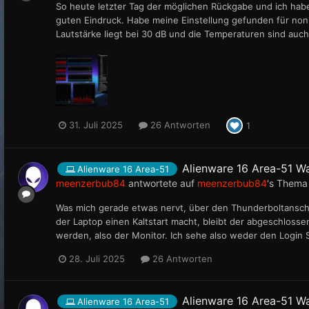
So heute letzter Tag der möglichen Rückgabe und ich habe
guten Eindruck. Habe meine Einstellung gefunden für non
Lautstärke liegt bei 30 dB und die Temperaturen sind auch 
31. Juli 2025
26 Antworten
1
Alienware 16 Area-51 W
Alienware 16 Area-51
meenzerbub84
antwortete auf
meenzerbub84
's Thema
Was mich gerade etwas nervt, über den Thunderboltansch
der Laptop einen Kaltstart macht, bleibt der abgeschlosse
werden, also der Monitor. Ich sehe also weder den Login
28. Juli 2025
26 Antworten
Alienware 16 Area-51 W
Alienware 16 Area-51