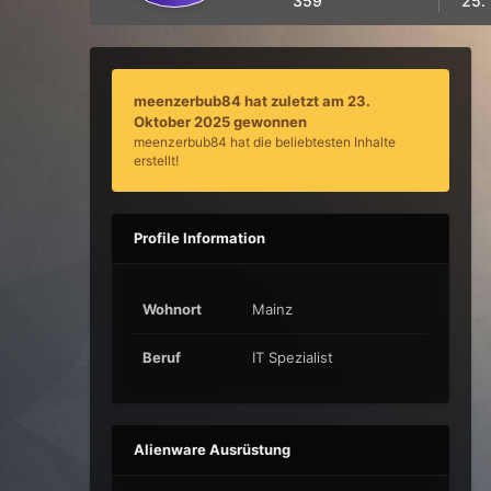
359
25.
meenzerbub84 hat zuletzt am 23.
Oktober 2025 gewonnen
meenzerbub84 hat die beliebtesten Inhalte
erstellt!
Profile Information
Wohnort
Mainz
Beruf
IT Spezialist
Alienware Ausrüstung