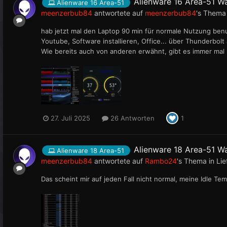
Alienware 16 Area-51 W
Alienware 16 Area-51
meenzerbub84
antwortete auf
meenzerbub84
's Thema
hab jetzt mal den Laptop 90 min für normale Nutzung benu
Youtube, Software installieren, Office... über Thunderbolt
Wie bereits auch von anderen erwähnt, gibt es immer mal
27. Juli 2025
26 Antworten
1
Alienware 18 Area-51 W
Alienware 18 Area-51
meenzerbub84
antwortete auf
Rambo24
's Thema in
Lie
Das scheint mir auf jeden Fall nicht normal, meine Idle Tem