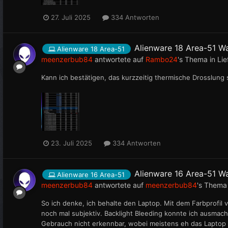
27. Juli 2025
334 Antworten
Alienware 18 Area-51 W
Alienware 18 Area-51
meenzerbub84
antwortete auf
Rambo24
's Thema in
Lie
Kann ich bestätigen, das kurzzeitig thermische Drosslung
23. Juli 2025
334 Antworten
Alienware 16 Area-51 W
Alienware 16 Area-51
meenzerbub84
antwortete auf
meenzerbub84
's Thema
So ich denke, ich behalte den Laptop. Mit dem Farbprofil
noch mal subjektiv. Backlight Bleeding konnte ich ausmac
Gebrauch nicht erkennbar, wobei meistens eh das Laptop a