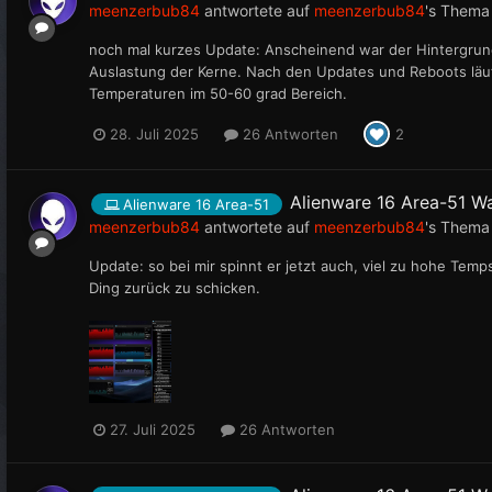
meenzerbub84
antwortete auf
meenzerbub84
's Thema
noch mal kurzes Update: Anscheinend war der Hintergru
Auslastung der Kerne. Nach den Updates und Reboots läuf
Temperaturen im 50-60 grad Bereich.
28. Juli 2025
26 Antworten
2
Alienware 16 Area-51 W
Alienware 16 Area-51
meenzerbub84
antwortete auf
meenzerbub84
's Thema
Update: so bei mir spinnt er jetzt auch, viel zu hohe Temp
Ding zurück zu schicken.
27. Juli 2025
26 Antworten