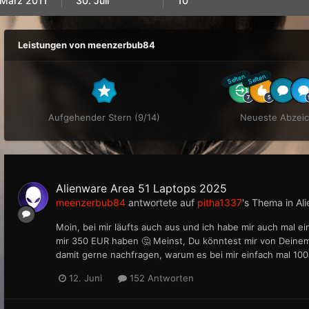
 März 2011
30. Juli
10
Leistungen von meenzerbub84
Selten
Selten
Aufgehender Stern (9/14)
Neueste Abzei
Alienware Area 51 Laptops 2025
meenzerbub84
antwortete auf
pitha1337
's Thema in
Al
Moin, bei mir läufts auch aus und ich habe mir auch mal e
mir 350 EUR haben 🤔 Meinst, Du könntest mir von Deine
damit gerne nachfragen, warum es bei mir einfach mal 100 
12. Juni
152 Antworten