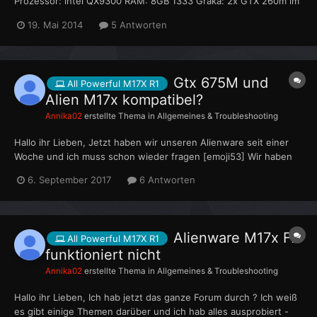
Prozessor: intel QX9300 RAM: 8GB 1333 Graka: 2x GTX 260m im
sli Verbund HDD 750 GB ansonsten Win7 so nun die
19. Mai 2014
5 Antworten
entscheidende frage! welche aktuelle graka passt in meinem
alienware bzw ist kompatibel?! geht ja wahrscheinlich au...
Gtx 675M und
All Powerful M17X R1
Alien M17x kompatibel?
Annika02
erstellte Thema in
Allgemeines & Troubleshooting
Hallo ihr Lieben, Jetzt haben wir unseren Alienware seit einer
Woche und ich muss schon wieder fragen [emoji53] Wir haben
uns zu unserem neuen Schmuckstück ne Gtx675M Grafikkarte
6. September 2017
6 Antworten
besorgt, laut Verkäufer anscheinend kompatibel.. Eingebaut -
der Alien startet nimmer.. ausgebaut u...
Alienware M17x FX
All Powerful M17X R1
funktioniert nicht
Annika02
erstellte Thema in
Allgemeines & Troubleshooting
Hallo ihr Lieben, Ich hab jetzt das ganze Forum durch ? Ich weiß
es gibt einige Themen darüber und ich hab alles ausprobiert -