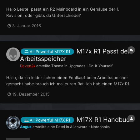
Hallo Leute, passt ein R2 Mainboard in ein Gehäuse der 1.
Revision, oder gibts da Unterschiede?
3. Januar 2016
M17x R1 Passt der
All Powerful M17X R1
Arbeitsspeicher
Deven2k
erstellte Thema in
Upgrades - Do-it-Yourself
Hallo, da ich leider schon einen Fehlkauf beim Arbeitsspeicher
gemacht habe brauch ich mal euren Rat. Ich hab einen M17x R1
wo der Arbeitsspeicher auf 1333 MHz läuft. Würde der speicher
19. Dezember 2015
hier passen? http://www.amazon.de/HyperX-Impact-
HX316LS9IBK2-1600MHz-SODIMM/dp/B00KQCU3WM/ref=...
M17X R1 Handbuch
All Powerful M17X R1
Angus
erstellte eine Datei in
Alienware - Notebooks