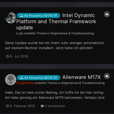
funktioniert. Ich danke euch für jede Hilfe.
Intel Dynamic
All Powerful M17X R1
Platform and Thermal Framework
update
Ludo
erstellte Thema in
Allgemeines & Troubleshooting
Diese Update wurde bei mir (mehr oder weniger automatisch)
auf meinem Rechner installiert. Jetzt hatte ich plötzlich
ständiges Überhitzen des processors, habe erst die Kabel hinter
6. Juli 2019
den Lüftungsgittern neu verlegt, dann die Filter geputzt ->
immer wieder "Ruhezustand". Hab ged...
Alienware M17X
All Powerful M17X R1
KingZenobia
erstellte Thema in
Allgemeines & Troubleshooting
Hallo. Das ist mein erster Beitrag, ich hoffe ich bin hier richtig.
Ich habe günstig ein Alienware M17X bekommen. Verbaut sind
aktuell ein Intel Core Duo, und eine GeForce 9400 mit 1GB. Ich
5. Februar 2019
2 Antworten
würde gerne wissen, welche CPU ich nachrüsten könnte, und
welche Grafikkarten unterstützt wer...