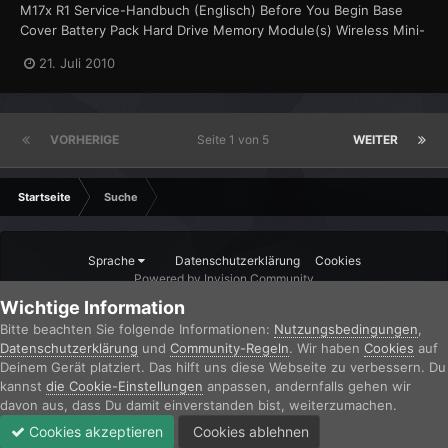
M17x R1 Service-Handbuch (Englisch) Before You Begin Base
Cover Battery Pack Hard Drive Memory Module(s) Wireless Mini-
Card(s) Hinge Cover Keyboard Palm Rest Assembly Status Light
21. Juli 2010
Board Power Button Board Internal Card Wi...
VORHERIGE
Seite 1 von 5
WEITER
Startseite
Suche
Sprache
Datenschutzerklärung
Cookies
Powered by Invision Community
Wichtige Information
Bitte beachten Sie folgende Informationen:
Nutzungsbedingungen
,
Datenschutzerklärung
und
Community-Regeln
. Wir haben
Cookies
auf
Deinem Gerät platziert. Das hilft uns diese Webseite zu verbessern. Du
kannst
die Cookie-Einstellungen
anpassen, andernfalls gehen wir
davon aus, dass Du damit einverstanden bist, weiterzumachen.
Cookies akzeptieren
Cookies ablehnen
Forum
Ungelesen
Anmelden
Jetzt registrieren
Mehr