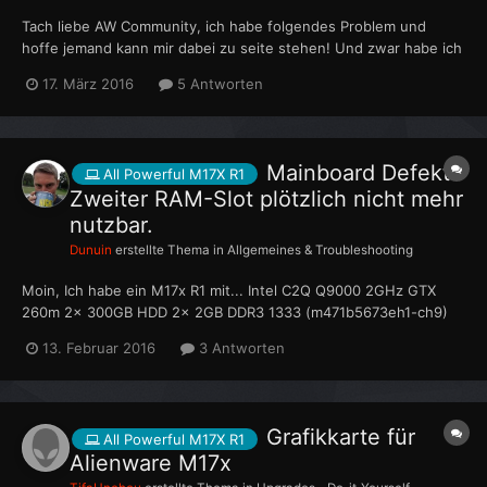
Tach liebe AW Community, ich habe folgendes Problem und
hoffe jemand kann mir dabei zu seite stehen! Und zwar habe ich
gestern meinen m17x r1 formatiert soweit so gut, jedoch möchte
17. März 2016
5 Antworten
ich den Laptop wieder auf Werkseinstellungen zurücksetzen um
alle Alienware funktionen zu nutzen, mir...
Mainboard Defekt?
All Powerful M17X R1
Zweiter RAM-Slot plötzlich nicht mehr
nutzbar.
Dunuin
erstellte Thema in
Allgemeines & Troubleshooting
Moin, Ich habe ein M17x R1 mit... Intel C2Q Q9000 2GHz GTX
260m 2x 300GB HDD 2x 2GB DDR3 1333 (m471b5673eh1-ch9)
A07 Bios Win7 Home Prof ...welcher auch neben den üblichen
13. Februar 2016
3 Antworten
Problemen (inzwischen 4ter Grafikkartenlüfter und der rattert
auch schon wieder...)...
Grafikkarte für
All Powerful M17X R1
Alienware M17x