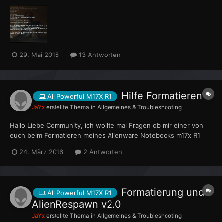
vom Stealth Mode da. Ich habe mal ein Bild vom starten mit
drangehangen. Angeblich kein originales Netzteil. Vieleicht kann
mir jemand helfen.
29. Mai 2016
13 Antworten
Hilfe Formatieren
All Powerful M17X R1
JaYx
erstellte Thema in
Allgemeines & Troubleshooting
Hallo Liebe Community, ich wollte mal Fragen ob mir einer von
euch beim Formatieren meines Alienware Notebooks m17x R1
helfen kann, wenns geht auch per Teamspeak oder Skype. Ich
24. März 2016
2 Antworten
habe massive Probleme mein Notebook wieder ordentlich zum
laufen zu bringen. Es wäre sehr nett wenn mir e...
Formatierung und
All Powerful M17X R1
AlienRespawn v2.0
JaYx
erstellte Thema in
Allgemeines & Troubleshooting