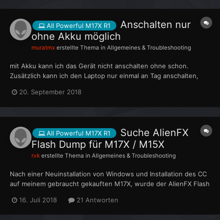
Anschalten nur
All Powerful M17X R1
ohne Akku möglich
muratmx
erstellte Thema in
Allgemeines & Troubleshooting
mit Akku kann ich das Gerät nicht anschalten ohne schon.
Zusätzlich kann ich den Laptop nur einmal an Tag anschalten,
wenn er einmal an war und ich ihn ausgeschaltet hab muss ich
20. September 2018
ihn vom Strom trennen und bis zum nächsten Tag warten Das
Problem ist das wen der Akku drin ist mir der Laptop die g...
Suche AlienFX
All Powerful M17X R1
Flash Dump für M17X / M15X
rvk
erstellte Thema in
Allgemeines & Troubleshooting
Nach einer Neuinstallation von Windows und Installation des CC
auf meinem gebraucht gekauften M17X, wurde der AlienFX Flash
scheinbar mit einer alten Version überschrieben. Wusste nicht
16. Juli 2018
21 Antworten
das Dell sowas besch.... programiert. Nach einer Anleitung den
Flash direkt zu beschreiben, wurde es dann auch wie...