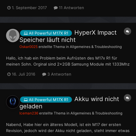
Schnuffels Anleitungen befolgt und nichts hilft ? Habe den
1. September 2017
11 Antworten
Alienware M17x gebraucht gekauft, der Vorbesitzer hat ihn mir
übergeben wohl neu aufgesetzt.. Die Lichte...
HyperX Impact
All Powerful M17X R1
Speicher läuft nicht
Oskar0025
erstellte Thema in
Allgemeines & Troubleshooting
Hallo, ich hab ein Problem beim Aufrüsten des M17x R1 für
meinen Sohn. Orginal sind 2x2GB Samsung Module mit 1333Mhz
verbaut. Aufrüsten wollte ich den RAM mit 2x4GB HyperX
16. Juli 2016
3 Antworten
Impact Modulen mit 1600Mhz - die aber bis auf die 1333MHz
runter takten können. Wenn ich beide...
Akku wird nicht
All Powerful M17X R1
geladen
Iceman236
erstellte Thema in
Allgemeines & Troubleshooting
Nabend, Habe hier ein älteres Modell, ist ein M17 der ersten
Revision, jedoch wird der Akku nicht geladen, steht immer etwas