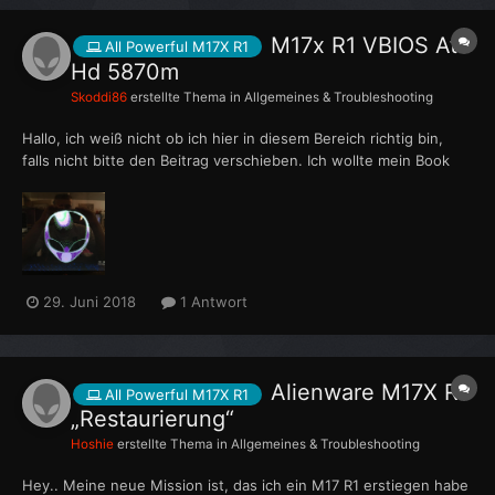
M17x R1 VBIOS Ati
All Powerful M17X R1
Hd 5870m
Skoddi86
erstellte Thema in
Allgemeines & Troubleshooting
Hallo, ich weiß nicht ob ich hier in diesem Bereich richtig bin,
falls nicht bitte den Beitrag verschieben. Ich wollte mein Book
mit 2 Ati HD 5870m Karten aufrüsten allerdings scheinen diese
nicht für ein Alienware zu sein, weshalb ich damit Grafikfehler
habe. Deshalb benötige ich jetzt ein VB...
29. Juni 2018
1 Antwort
Alienware M17X R1
All Powerful M17X R1
„Restaurierung“
Hoshie
erstellte Thema in
Allgemeines & Troubleshooting
Hey.. Meine neue Mission ist, das ich ein M17 R1 erstiegen habe