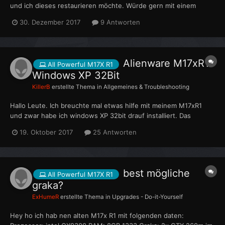
und ich dieses restaurieren möchte. Würde gern mit einem
neuen Akku starten. Es ist der W83066LC wie ich
30. Dezember 2017
9 Antworten
herausgefunden habe, da das gebrauchte keines drin hat,
warum auch immer.. Nur, wo kriege ich solch eines her?...
Alienware M17xR1
All Powerful M17X R1
Windows XP 32Bit
KillerB
erstellte Thema in
Allgemeines & Troubleshooting
Hallo Leute. Ich breuchte mal etwas hilfe mit meinem M17xR1
und zwar habe ich windows XP 32bit drauf installiert. Das
problem ist der IDT audio treiber ich habe schwierigkeiten den
19. Oktober 2017
25 Antworten
richtigen zu finden.Alle die ich bisher aus probiert habe
finktionieren nicht. Ich hoffe das einer von euch weiss wie m...
best mögliche
All Powerful M17X R1
graka?
ExHumeR
erstellte Thema in
Upgrades - Do-it-Yourself
Hey ho ich hab nen alten M17x R1 mit folgenden daten: