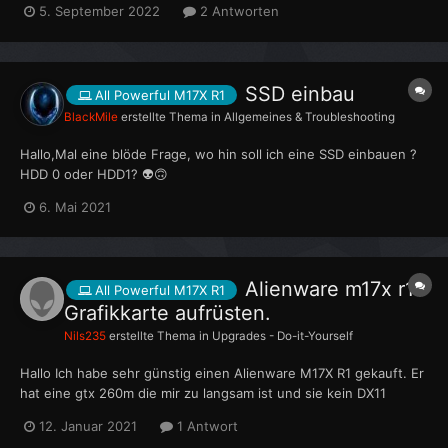
5. September 2022
2 Antworten
ist furchtbar laut und läuft sehr sehr hoch. der laptop hat auch
ein wärmeproblem, deshalb wurde er prof...
SSD einbau
All Powerful M17X R1
BlackMile
erstellte Thema in
Allgemeines & Troubleshooting
Hallo,Mal eine blöde Frage, wo hin soll ich eine SSD einbauen ?
HDD 0 oder HDD1? 👽🙃
6. Mai 2021
Alienware m17x r1
All Powerful M17X R1
Grafikkarte aufrüsten.
Nils235
erstellte Thema in
Upgrades - Do-it-Yourself
Hallo Ich habe sehr günstig einen Alienware M17X R1 gekauft. Er
hat eine gtx 260m die mir zu langsam ist und sie kein DX11
Support hat. Ich habe eine gtx 470m mit dem passenden MXM
12. Januar 2021
1 Antwort
anschluss gefunden. Meine Frage ist ob diese Grafikkarte