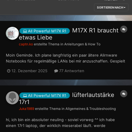
SORTIEREN NACH
M17X R1 braucht
All Powerful M17X R1
etwas Liebe
captn.ko
erstellte Thema in
Anleitungen & How To
Moin Geminde. Ich plane langfristig ein paar ältere Alirnware
Notebooks für regelmäßige LANs bei mir anzuschaffen. Gespielt
wird nur alter Kram bis maximal Crysis Wars. Ich bin recht günstig
12. Dezember 2025
77 Antworten
an einen M17x R1 gekommen. Hardware: Q9000, 4780 Crossfire,
4gb RAM, 256er ssd, 1080p...
lüfterlautstärke
All Powerful M17X R1
17r1
Juka1989
erstellte Thema in
Allgemeines & Troubleshooting
hi, ich bin ein absoluter neuling - soviel vorweg ^^ ich habe
einen 17r1 laptop, der wirklich mieserabel läuft. werde
demnächst eine ssd einbauen. es geht um den linken lüfter, der