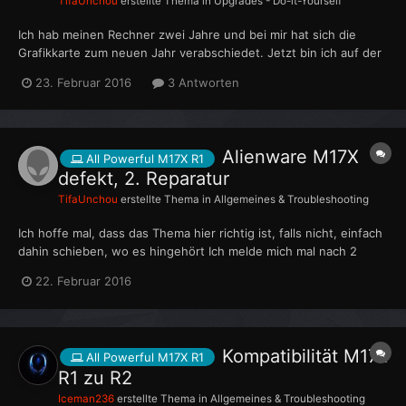
TifaUnchou
erstellte Thema in
Upgrades - Do-it-Yourself
Ich hab meinen Rechner zwei Jahre und bei mir hat sich die
Grafikkarte zum neuen Jahr verabschiedet. Jetzt bin ich auf der
Suche, nach einer Neuen. Leider habe ich mich nicht wirklich um
23. Februar 2016
3 Antworten
den Rechner gekümmert und somit ist er wohl, was die Technik
angeht nicht wirklich ausgelastet. Ich möchte...
Alienware M17X
All Powerful M17X R1
defekt, 2. Reparatur
TifaUnchou
erstellte Thema in
Allgemeines & Troubleshooting
Ich hoffe mal, dass das Thema hier richtig ist, falls nicht, einfach
dahin schieben, wo es hingehört Ich melde mich mal nach 2
Jahren meines Rechners. Ich mache seit 31.12.2015 mit meinem
22. Februar 2016
Rechner rum. Hab Ihn normal herunter gefahren und am
nächsten Tag ging er nicht mehr an. Bei De...
Kompatibilität M17x
All Powerful M17X R1
R1 zu R2
Iceman236
erstellte Thema in
Allgemeines & Troubleshooting