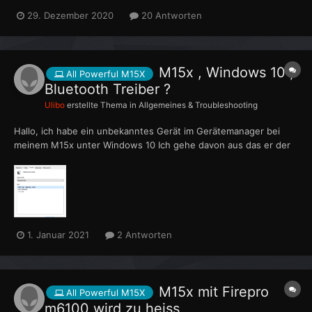
A08 Treiber und CC von der Treiber DVD installiert. Chipsatz
29. Dezember 2020
20 Antworten
zuerst, dann Graka Treiber, und dann den Rest, zum Schluss das
Command Center. Im Gerätemanager habe ich be...
M15x , Windows 10 ,
All Powerful M15X
Bluetooth Treiber ?
Ulibo
erstellte Thema in
Allgemeines & Troubleshooting
Hallo, ich habe ein unbekanntes Gerät im Gerätemanager bei
meinem M15x unter Windows 10 Ich gehe davon aus das er der
Bluetooth Treiber ist. der von der Dell Seite ist nicht mit
Windows 10 kompatibel. Gibt es einen universellen der passen
könnte ? Danke für eure Hilfe
1. Januar 2021
2 Antworten
M15x mit Firepro
All Powerful M15X
m6100 wird zu heiss