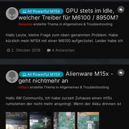
GPU stets im Idle,
All Powerful M15X
welcher Treiber für M6100 / 8950M?
Nalewka
erstellte Thema in
Allgemeines & Troubleshooting
Hallo Leute, kleine Frage zum oben genannten Problem. Habe
kürzlich mein M15X mit einer M6100 aufgerüstet. Leider habe ich
aktuell noch keinen Spass, da in Spielen die Clocks nicht
2. Oktober 2019
4 Antworten
hochgehen, die Karte dümpelt stets bei 300-400MHz. Ich
vermute hier ein Treiberproblem, da die Taktraten bei OpenGL
Anw...
Alienware M15x -
All Powerful M15X
geht nichtmehr an
infilars
erstellte Thema in
Allgemeines & Troubleshooting
Hallo AW Community, Ich habe zurzeit Zuhause einen m15x
rumstehen der nicht mehr anspringt. Wenn der Akku drinnen ist
und ich versuche es anzumachen leuchtet das Alienware Logo
Orange auf und es passiert rein garnichts. Manchmal blinkt es
auch langsam. Beim Netzbetrieb mit Akku, leuch...