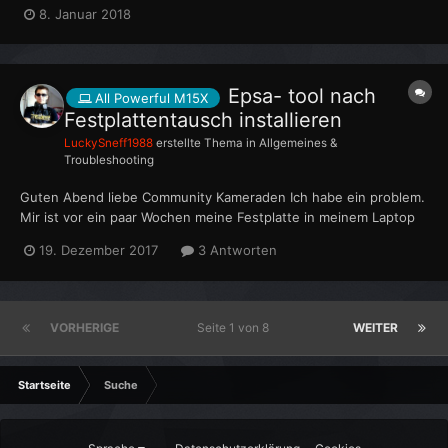
HDD) Nun habe ich keinerlei original Software zum Notebook
8. Januar 2018
und habe erstmal eine Clean Install von Win 7 vorgenommen.
Mich würde aber interessieren ob ich die...
Epsa- tool nach
All Powerful M15X
Festplattentausch installieren
LuckySneff1988
erstellte Thema in
Allgemeines &
Troubleshooting
Guten Abend liebe Community Kameraden Ich habe ein problem.
Mir ist vor ein paar Wochen meine Festplatte in meinem Laptop
verreckt nun wollte ich eine neue einbauen muss jedoch
19. Dezember 2017
3 Antworten
feststellen dass ich keinen Zugriff mehr auf das epsa diagnostic
tool haben werde. Da dieses ja auf der alten Festplat...
VORHERIGE
Seite 1 von 8
WEITER
Startseite
Suche