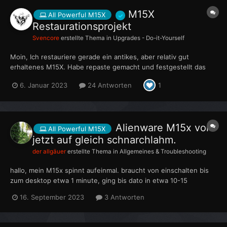
M15X
All Powerful M15X
Restaurationsprojekt
Svencore
erstellte Thema in
Upgrades - Do-it-Yourself
Moin, Ich restauriere gerade ein antikes, aber relativ gut
erhaltenes M15X. Habe repaste gemacht und festgestellt das
die ab Werk verbaute GTX 460M ne Macke hat, ständig
6. Januar 2023
24 Antworten
1
wechselnde Bluescreens nach n paar Minuten. Im Abgesicherten
Modus, auch mit Netzwerktreibern ist nix. Was ich bisher
gemacht...
Alienware M15x von
All Powerful M15X
jetzt auf gleich schnarchlahm.
der allgäuer
erstellte Thema in
Allgemeines & Troubleshooting
hallo, mein M15x spinnt aufeinmal. braucht von einschalten bis
zum desktop etwa 1 minute, ging bis dato in etwa 10-15
sekunden. firefox öffnen etwa 20 sekunden, youtuvideos laufen
16. September 2023
3 Antworten
garnicht mehr. ich schau mir gerne sowas an: Liefen in 1080p
völlig problemlos, bleiben...