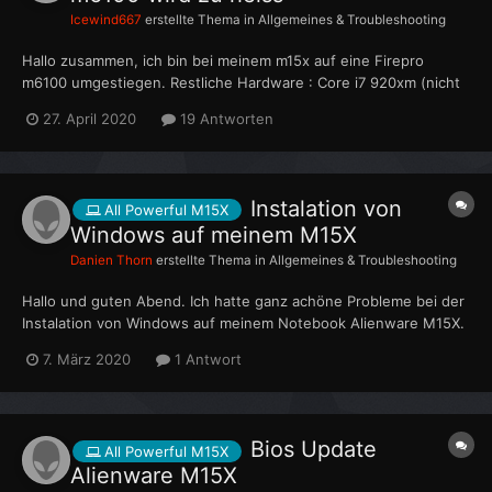
Icewind667
erstellte Thema in
Allgemeines & Troubleshooting
Hallo zusammen, ich bin bei meinem m15x auf eine Firepro
m6100 umgestiegen. Restliche Hardware : Core i7 920xm (nicht
übertaktet) 16GB Ram 512 GB ssd Die Grafikkarte habe ich ohne
27. April 2020
19 Antworten
Probleme eingebaut und die Dell Treiber installiert. Leider wird
das Gerät innerhalb...
Instalation von
All Powerful M15X
Windows auf meinem M15X
Danien Thorn
erstellte Thema in
Allgemeines & Troubleshooting
Hallo und guten Abend. Ich hatte ganz achöne Probleme bei der
Instalation von Windows auf meinem Notebook Alienware M15X.
Das Gerät ist schon älter und das interne Laufwerk ist leider
7. März 2020
1 Antwort
auch nicht mehr in Ordnung. Habe mir jetzt ein Externes
Laufwerk besorgt, damit hat es zum Glück auch...
Bios Update
All Powerful M15X
Alienware M15X