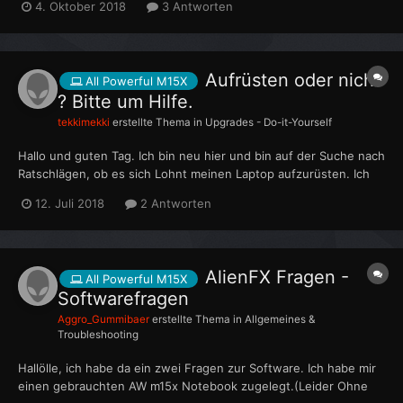
4. Oktober 2018
3 Antworten
hochfahren blieb er mit weißen Display stehen . Startet erneut
bis kurz vor Abschluss wied...
Aufrüsten oder nicht
All Powerful M15X
? Bitte um Hilfe.
tekkimekki
erstellte Thema in
Upgrades - Do-it-Yourself
Hallo und guten Tag. Ich bin neu hier und bin auf der Suche nach
Ratschlägen, ob es sich Lohnt meinen Laptop aufzurüsten. Ich
besitze einen M15x mit der Mode No. P08G. So steht es
12. Juli 2018
2 Antworten
jedenfalls unten drunter. Momentan verbaut sind: Intel Core i3
M370 2,4GHz 6GB DDR3 GeForc...
AlienFX Fragen -
All Powerful M15X
Softwarefragen
Aggro_Gummibaer
erstellte Thema in
Allgemeines &
Troubleshooting
Hallölle, ich habe da ein zwei Fragen zur Software. Ich habe mir
einen gebrauchten AW m15x Notebook zugelegt.(Leider Ohne