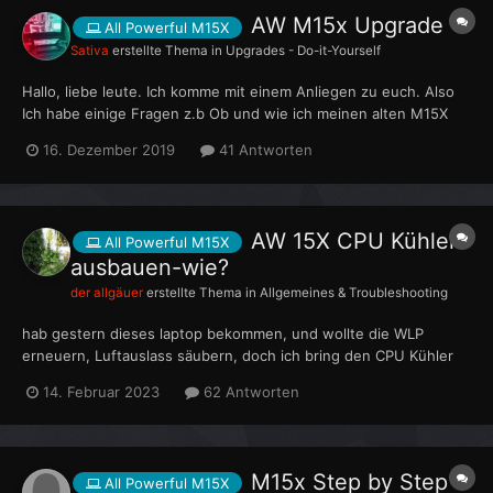
AW M15x Upgrade
All Powerful M15X
Sativa
erstellte Thema in
Upgrades - Do-it-Yourself
Hallo, liebe leute. Ich komme mit einem Anliegen zu euch. Also
Ich habe einige Fragen z.b Ob und wie ich meinen alten M15X
zum thema Grafik, Ram und Cpu oder Gpu usw. upgrade damit
16. Dezember 2019
41 Antworten
ich auf die leistung zu Mass Effect Andromeda komme falls das
überhaupt noch möglich ist. Ich habe bei einem...
AW 15X CPU Kühler
All Powerful M15X
ausbauen-wie?
der allgäuer
erstellte Thema in
Allgemeines & Troubleshooting
hab gestern dieses laptop bekommen, und wollte die WLP
erneuern, Luftauslass säubern, doch ich bring den CPU Kühler
nicht heraus. das ding klemmt an der plastikverblendung am
14. Februar 2023
62 Antworten
luftauslass. hab hier ein video gesehen, da wird die
halteschraube gelöst, und diese blende konnte einfach
abgenomm...
M15x Step by Step
All Powerful M15X