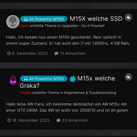
M15X welche SSD
All Powerful M15X
Geert
erstellte Thema in
Upgrades - Do-it-Yourself
Hallo, ich bekam nun einen M15X geschenkt. Rein optisch in
einem super Zustand. Er hat wohl den i7 mit 1,60GHz, 4 GB Ram,
GeForce GTX 260M und leider keine Festplatte. Würd gern eine
4. Dezember 2023
13 Antworten
1TB SSD verbauen, kann ich da jede nehmen oder muss ich auf
irgendwas achten? Danke
M15x welche
All Powerful M15X
Graka?
Thalita
erstellte Thema in
Allgemeines & Troubleshooting
Hallo liebe AW Fans, ich bekomme demnächst ein AW M15x mit
einer GTX 240M. Das AW ist wohl von 2009/10 und ist im guten
Zustand. Ich würde es gerne für meine Tochter herrichten mit
18. November 2023
23 Antworten
neuerer Grafikkarte und evtl CPU(insofern machbar), da sie
gerne Roblox spielen möchte. Wir haben z...