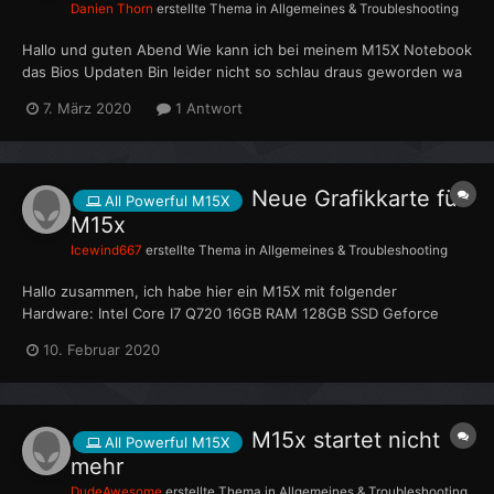
Danien Thorn
erstellte Thema in
Allgemeines & Troubleshooting
Hallo und guten Abend Wie kann ich bei meinem M15X Notebook
das Bios Updaten Bin leider nicht so schlau draus geworden wa
im Internet so alles steht. Hat jemand einen Tip für mich.
7. März 2020
1 Antwort
Neue Grafikkarte für
All Powerful M15X
M15x
Icewind667
erstellte Thema in
Allgemeines & Troubleshooting
Hallo zusammen, ich habe hier ein M15X mit folgender
Hardware: Intel Core I7 Q720 16GB RAM 128GB SSD Geforce
GTX670m mit 1,5GB (defekt) Ich würde gerne die Grafikkarte
10. Februar 2020
aufrüsten: Ich hatte mir eine GTX880m mit 8GB besorgt (Clevo).
Leider machte die Karte im M15x kein Bi...
M15x startet nicht
All Powerful M15X
mehr
DudeAwesome
erstellte Thema in
Allgemeines & Troubleshooting