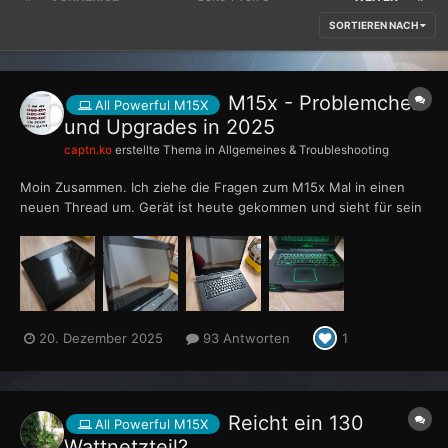
SORTIEREN NACH
M15x - Problemchen
All Powerful M15X
und Upgrades in 2025
captn.ko
erstellte Thema in
Allgemeines & Troubleshooting
Moin Zusammen. Ich ziehe die Fragen zum M15x Mal in einen
neuen Thread um. Gerät ist heute gekommen und sieht für sein
Alter sehr gut aus (mMn) Klar, hier und da ein Kratzerchen auf
dem Deckel und ne Druckstelle auf dem Display (das haben sie ja
alle unweigerlich), aber in Summe ein Top Zu...
20. Dezember 2025
93 Antworten
1
Reicht ein 130
All Powerful M15X
Wattnetzteil?