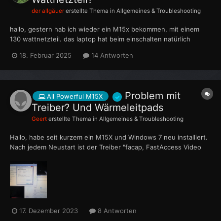
der allgäuer
erstellte Thema in
Allgemeines & Troubleshooting
hallo, gestern hab ich wieder ein M15x bekommen, mit einem
130 wattnetzteil. das laptop hat beim einschalten natürlich
gemeckert, dass es ein stärkeres haben möchte. diesen
18. Februar 2025
14 Antworten
warnton hab ich im bios abgestellt. die frage ist jetzt, reicht das
130 wattnetzteil auf dauer, oder soll ein stärke...
Problem mit
All Powerful M15X
Treiber? Und Wärmeleitpads
Geert
erstellte Thema in
Allgemeines & Troubleshooting
Hallo, habe seit kurzem ein M15X und Windows 7 neu installiert.
Nach jedem Neustart ist der Treiber "facap, FastAccess Video
Capture" deaktiviert. Weiß jemand wofür der genau ist und
warum er sich deaktiviert? Außerdem möchte ich ihn demnächst
neue Wärmeleitpaste und Wärmeleitpads ver...
17. Dezember 2023
8 Antworten