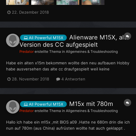
22. Dezember 2018
Alienware M15X, alte
All Powerful M15X
Version des CC aufgespielt
Predator
erstellte Thema in
Allgemeines & Troubleshooting
Habe ein alten x15m bekommen wollte den neu aufbauen Hobby
habe ausversehen das alte cc draufgespielt weil keine
beleuchtung ging ... Wüste nicht das man den fx chip
28. November 2018
4 Antworten
überschreiben kann und keine alte Version drauf spielen darf
BIOS ist 09a .. Was tue ich nun gibt's keine manuelle Lösung
kabel a...
M15x mit 780m
All Powerful M15X
Predator
erstellte Thema in
Allgemeines & Troubleshooting
Hallo ich habe ein m15x ,mit BIOS a09 .Hatte ne 680m drin die ich
nun auf 780m (aus China) aufrüsten wollte hat auch geklappt .
Bis auf 2 Problem. 1. Könnte win 7 installieren bis auf erste mal