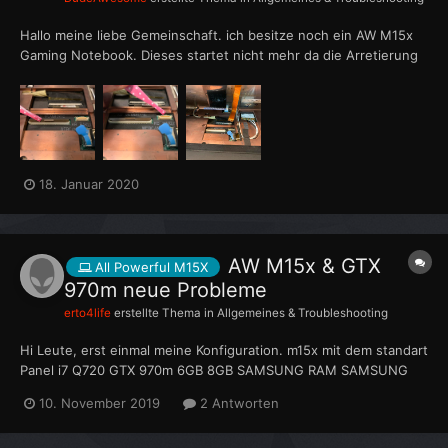
Hallo meine liebe Gemeinschaft. ich besitze noch ein AW M15x
Gaming Notebook. Dieses startet nicht mehr da die Arretierung
zu den Kabeln der Tastatur weggebrochen ist. (Fragt bitte nicht
wieso??)auf den Bildern mit der Pinzette gekennzeichnet Bilder
folgen... die Frage ist:...
18. Januar 2020
AW M15x & GTX
All Powerful M15X
970m neue Probleme
erto4life
erstellte Thema in
Allgemeines & Troubleshooting
Hi Leute, erst einmal meine Konfiguration. m15x mit dem standart
Panel i7 Q720 GTX 970m 6GB 8GB SAMSUNG RAM SAMSUNG
EVO850 500GB WIN 10 Pro Ver. 1903 Mein Problem sieht wie
10. November 2019
2 Antworten
folgt aus: Habe den RAM aufgerüstet und läuft noch im Single
Modus u...