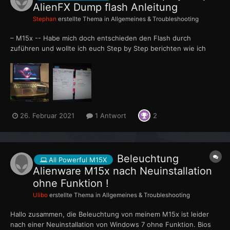
AlienFX Dump flash Anleitung
Stephan
erstellte Thema in
Allgemeines & Troubleshooting
– M15x -- Habe mich doch entschieden den Flash durch
zuführen und wollte ich euch Step by Step berichten wie ich
zum Erfolg kam …. Keine Ahnung ob meine Vorgehensweiße
richtig ist , kann nur sagen MEIN AlienFX Beleuchtung
funktioniert wieder wie man auf Bild erkennen ka...
26. Februar 2021
1 Antwort
2
Beleuchtung
All Powerful M15X
Alienware M15x nach Neuinstallation
ohne Funktion !
Ulibo
erstellte Thema in
Allgemeines & Troubleshooting
Hallo zusammen, die Beleuchtung von meinem M15x ist leider
nach einer Neuinstallation von Windows 7 ohne Funktion. Bios