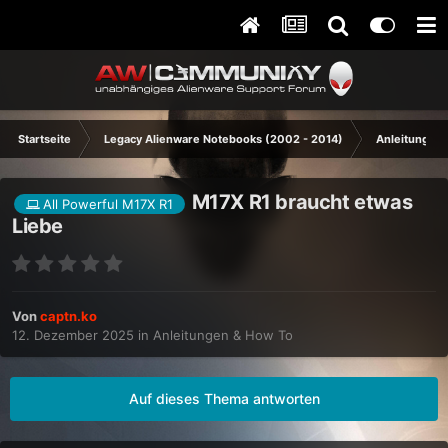
Startseite
Legacy Alienware Notebooks (2002 - 2014)
Anleitungen 
M17X R1 braucht etwas
All Powerful M17X R1
Liebe
Von
captn.ko
12. Dezember 2025
in
Anleitungen & How To
Auf dieses Thema antworten