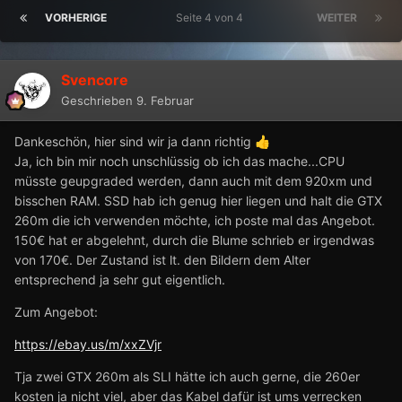
VORHERIGE
Seite 4 von 4
WEITER
Svencore
Geschrieben
9. Februar
Dankeschön, hier sind wir ja dann richtig
👍
Ja, ich bin mir noch unschlüssig ob ich das mache...CPU
müsste geupgraded werden, dann auch mit dem 920xm und
bisschen RAM. SSD hab ich genug hier liegen und halt die GTX
260m die ich verwenden möchte, ich poste mal das Angebot.
150€ hat er abgelehnt, durch die Blume schrieb er irgendwas
von 170€. Der Zustand ist lt. den Bildern dem Alter
entsprechend ja sehr gut eigentlich.
Zum Angebot:
https://ebay.us/m/xxZVjr
Tja zwei GTX 260m als SLI hätte ich auch gerne, die 260er
kosten ja nicht viel, aber das Kabel dafür ist ums verrecken