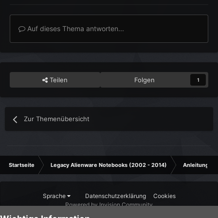
Auf dieses Thema antworten...
Teilen
Folgen
1
Zur Themenübersicht
Startseite
Legacy Alienware Notebooks (2002 - 2014)
Anleitungen 
Sprache
Datenschutzerklärung
Cookies
Powered by Invision Community