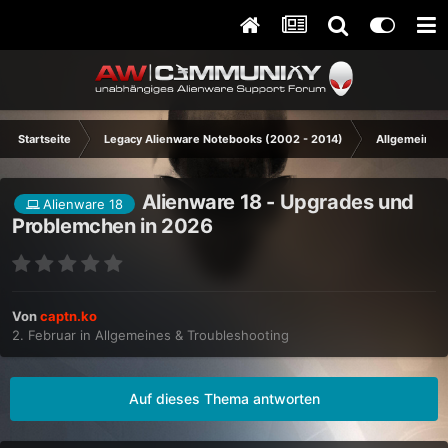
Startseite
Legacy Alienware Notebooks (2002 - 2014)
Allgemeines 
Alienware 18 - Upgrades und
Alienware 18
Problemchen in 2026
Von
captn.ko
2. Februar
in
Allgemeines & Troubleshooting
Auf dieses Thema antworten