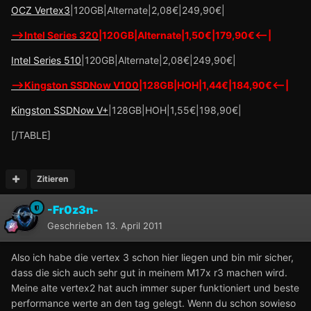
OCZ Vertex3
|120GB|Alternate|2,08€|249,90€|
-->Intel Series 320
|120GB|Alternate|1,50€|179,90€<--|
Intel Series 510
|120GB|Alternate|2,08€|249,90€|
-->Kingston SSDNow V100
|128GB|HOH|1,44€|184,90€<--|
Kingston SSDNow V+
|128GB|HOH|1,55€|198,90€|
[/TABLE]
Zitieren
-Fr0z3n-
Geschrieben
13. April 2011
Also ich habe die vertex 3 schon hier liegen und bin mir sicher,
dass die sich auch sehr gut in meinem M17x r3 machen wird.
Meine alte vertex2 hat auch immer super funktioniert und beste
performance werte an den tag gelegt. Wenn du schon sowieso