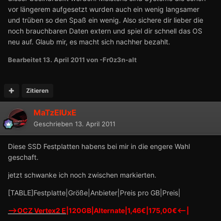
vor längerem aufgesetzt wurden auch ein wenig langsamer
und trüben so den Spaß ein wenig. Also sichere dir lieber die
noch brauchbaren Daten extern und spiel dir schnell das OS
neu auf. Glaub mir, es macht sich nachher bezahlt.
Bearbeitet
13. April 2011
von -Fr0z3n-alt
Zitieren
MaTzElUxE
Geschrieben
13. April 2011
Diese SSD Festplatten habens bei mir in die engere Wahl
geschaft.
jetzt schwanke ich noch zwischen markierten.
[TABLE]Festplatte|Größe|Anbieter|Preis pro GB|Preis|
-->OCZ Vertex2 E
|120GB|Alternate|1,46€|175,00€<--|