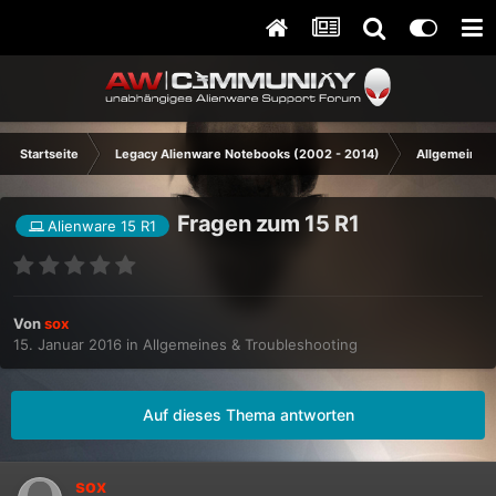
Startseite
Legacy Alienware Notebooks (2002 - 2014)
Allgemeines 
Fragen zum 15 R1
Alienware 15 R1
Von
sox
15. Januar 2016
in
Allgemeines & Troubleshooting
Auf dieses Thema antworten
sox