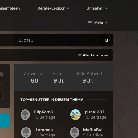
eihenfolgen
Geräte-Lexikon
Umsehen
Mehr
Alle Aktivitäten
Antworten
Erstellt
Letzte Antwort
60
9 Jr.
9 Jr.
TOP-BENUTZER IN DIESEM THEMA
SlipKornDown
pitha1337
16 Beiträge
15 Beiträge
Loramas
MuffinBulldog
6 Beiträge
5 Beiträge