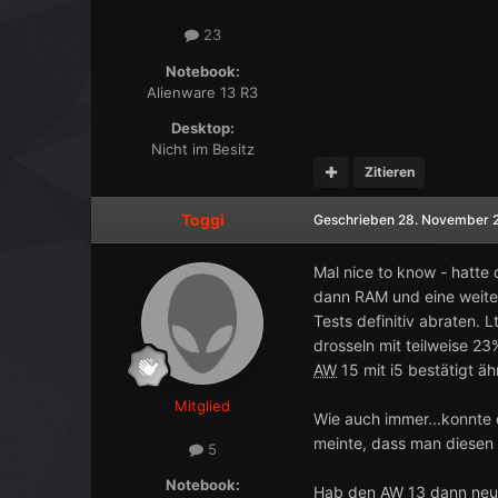
23
Notebook:
Alienware 13 R3
Desktop:
Nicht im Besitz
Zitieren
Toggi
Geschrieben
28. November 
Mal nice to know - hatte
dann RAM und eine weiter
Tests definitiv abraten. 
drosseln mit teilweise 23
AW
15 mit i5 bestätigt äh
Mitglied
Wie auch immer...konnte
meinte, dass man diesen 
5
Notebook:
Hab den
AW
13 dann neu 