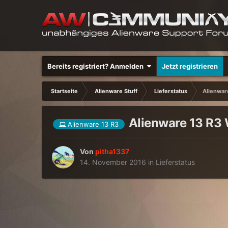
Bereits registriert? Anmelden
Jetzt registrieren
Startseite
Alienware Stuff
Lieferstatus
Alienwar
Alienware 13 R3
Alienware 13 R3
Von
pitha1337
14. November 2016
in
Lieferstatus