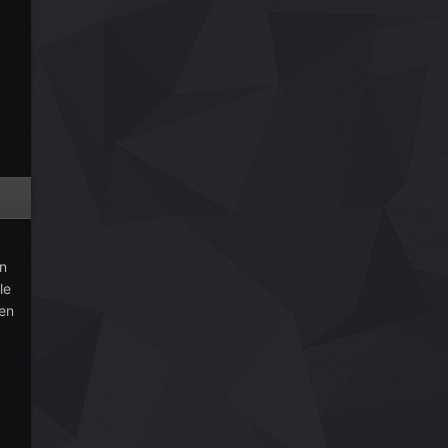
en
le
den