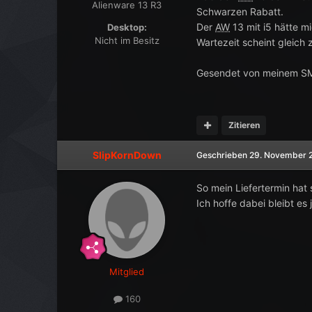
Alienware 13 R3
Schwarzen Rabatt.
Der
AW
13 mit i5 hätte m
Desktop:
Nicht im Besitz
Wartezeit scheint gleich 
Gesendet von meinem SM
Zitieren
SlipKornDown
Geschrieben
29. November 
So mein Liefertermin hat
Ich hoffe dabei bleibt es
Mitglied
160