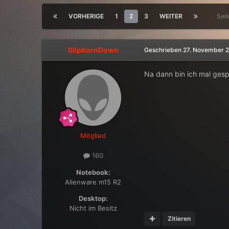
VORHERIGE
1
2
3
WEITER
Sei
SlipKornDown
Geschrieben
27. November 
Na dann bin ich mal gesp
Mitglied
160
Notebook:
Alienware m15 R2
Desktop:
Nicht im Besitz
Zitieren