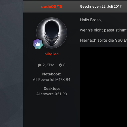
dude08/15
Geschrieben
22. Juli 2017
Hallo Broso,
wenn's nicht passt stimmt
Hiernach sollte die 960 E
Mitglied
2,3Tsd
8
Notebook:
All Powerful M17X R4
Desktop:
Alienware X51 R3