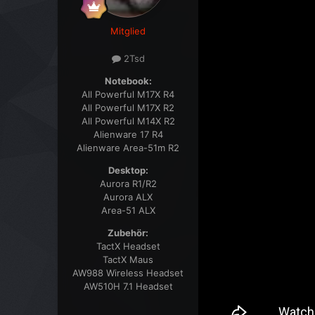
Mitglied
2Tsd
Notebook:
All Powerful M17X R4
All Powerful M17X R2
All Powerful M14X R2
Alienware 17 R4
Alienware Area-51m R2
Desktop:
Aurora R1/R2
Aurora ALX
Area-51 ALX
Zubehör:
TactX Headset
TactX Maus
AW988 Wireless Headset
AW510H 7.1 Headset