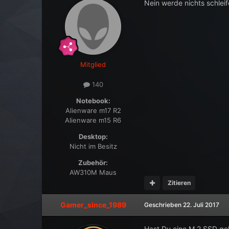
Nein werde nichts schleif
Mitglied
140
Notebook:
Alienware m17 R2
Alienware m15 R6
Desktop:
Nicht im Besitz
Zubehör:
AW310M Maus
Zitieren
Gamer_since_1989
Geschrieben
22. Juli 2017
Hast Du eine M.2 SSD ge