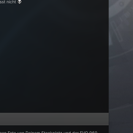
sst nicht
 nen Foto von Deinem Steckplatz und der EVO 960.