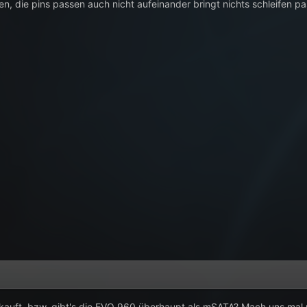
en, die pins passen auch nicht aufeinander bringt nichts schleifen pa
kauft, bzw. gibt's die EVO 960 überhaupt als mSATA? Mach uns mal