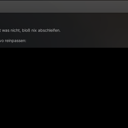
 was nicht, bloß nix abschleifen.
vo reinpassen: