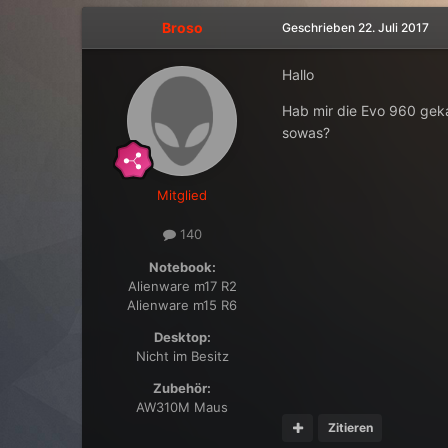
Broso
Geschrieben
22. Juli 2017
Hallo
Hab mir die Evo 960 gekau
sowas?
Mitglied
140
Notebook:
Alienware m17 R2
Alienware m15 R6
Desktop:
Nicht im Besitz
Zubehör:
AW310M Maus
Zitieren