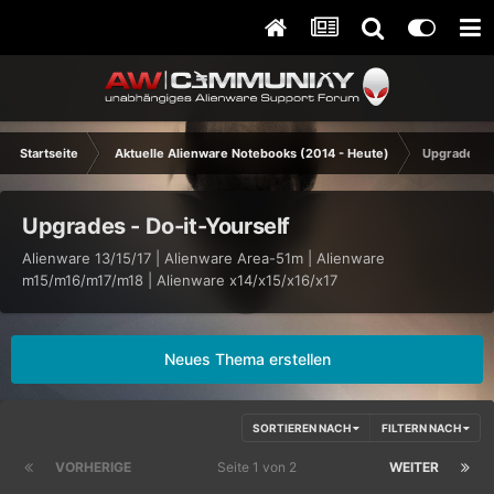
Startseite
Aktuelle Alienware Notebooks (2014 - Heute)
Upgrades - 
Upgrades - Do-it-Yourself
Alienware 13/15/17 | Alienware Area-51m | Alienware
m15/m16/m17/m18 | Alienware x14/x15/x16/x17
Neues Thema erstellen
SORTIEREN NACH
FILTERN NACH
VORHERIGE
Seite 1 von 2
WEITER