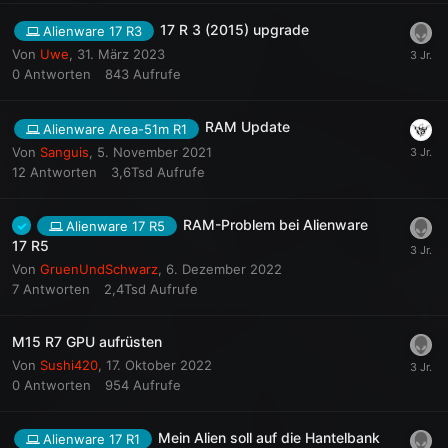
17 R 3 (2015) upgrade
Alienware 17 R3
Von
Uwe
,
31. März 2023
0
Antworten
843
Aufrufe
RAM Update
Alienware Area-51m R1
Von
Sanguis
,
5. November 2021
12
Antworten
3,6Tsd
Aufrufe
RAM-Problem bei Alienware
Alienware 17 R5
17 R5
Von
GruenUndSchwarz
,
6. Dezember 2022
7
Antworten
2,4Tsd
Aufrufe
M15 R7 GPU aufrüsten
Von
Sushi420
,
17. Oktober 2022
0
Antworten
954
Aufrufe
Mein Alien soll auf die Hantelbank
Alienware 17 R1