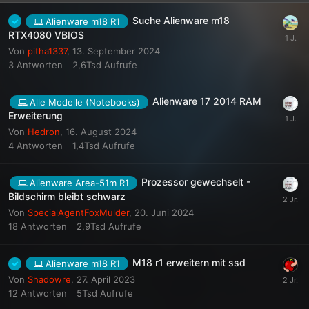
Suche Alienware m18
Alienware m18 R1
RTX4080 VBIOS
Von
pitha1337
,
13. September 2024
3
Antworten
2,6Tsd
Aufrufe
Alienware 17 2014 RAM
Alle Modelle (Notebooks)
Erweiterung
Von
Hedron
,
16. August 2024
4
Antworten
1,4Tsd
Aufrufe
Prozessor gewechselt -
Alienware Area-51m R1
Bildschirm bleibt schwarz
Von
SpecialAgentFoxMulder
,
20. Juni 2024
18
Antworten
2,9Tsd
Aufrufe
M18 r1 erweitern mit ssd
Alienware m18 R1
Von
Shadowre
,
27. April 2023
12
Antworten
5Tsd
Aufrufe