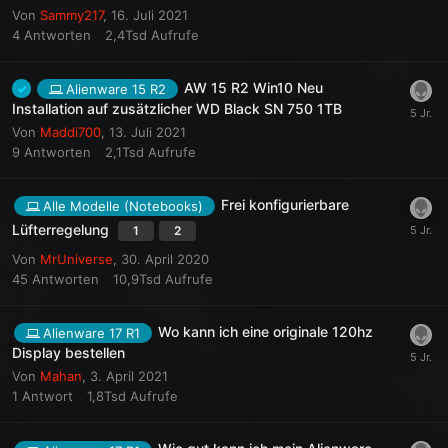
Von
Sammy217
,
16. Juli 2021
4
Antworten
2,4Tsd
Aufrufe
AW 15 R2 Win10 Neu
Alienware 15 R2
Installation auf zusätzlicher WD Black SN 750 1TB
Von
Maddi700
,
13. Juli 2021
9
Antworten
2,1Tsd
Aufrufe
Frei konfigurierbare
Alle Modelle (Notebooks)
Lüfterregelung
1
2
Von
MrUniverse
,
30. April 2020
45
Antworten
10,9Tsd
Aufrufe
Wo kann ich eine originale 120hz
Alienware 17 R1
Display bestellen
Von
Mahan
,
3. April 2021
1
Antwort
1,8Tsd
Aufrufe