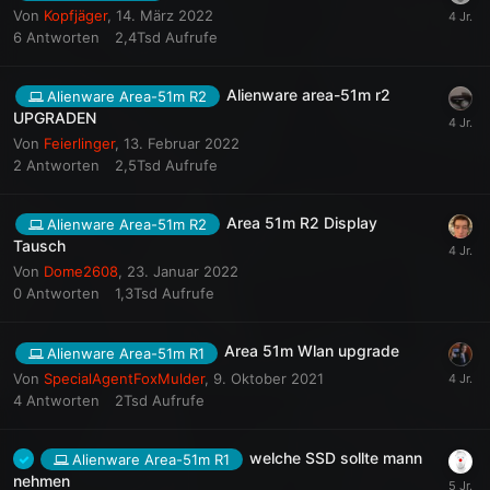
Von
Kopfjäger
,
14. März 2022
6
Antworten
2,4Tsd
Aufrufe
Alienware area-51m r2
Alienware Area-51m R2
UPGRADEN
Von
Feierlinger
,
13. Februar 2022
2
Antworten
2,5Tsd
Aufrufe
Area 51m R2 Display
Alienware Area-51m R2
Tausch
Von
Dome2608
,
23. Januar 2022
0
Antworten
1,3Tsd
Aufrufe
Area 51m Wlan upgrade
Alienware Area-51m R1
Von
SpecialAgentFoxMulder
,
9. Oktober 2021
4
Antworten
2Tsd
Aufrufe
welche SSD sollte mann
Alienware Area-51m R1
nehmen