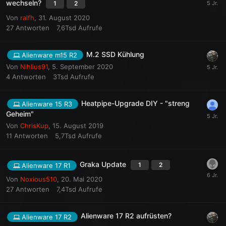
wechseln?
1
2
Von
ralfh
,
31. August 2020
27
Antworten
7,6Tsd
Aufrufe
M.2 SSD Kühlung
Alienware m15 R2
Von
Nihlius91
,
5. September 2020
4
Antworten
3Tsd
Aufrufe
Heatpipe-Upgrade DIY - "streng
Alienware 15 R3
Geheim"
Von
ChrisKup
,
15. August 2019
11
Antworten
5,7Tsd
Aufrufe
Graka Update
1
2
Alienware 17 R1
Von
Noxious510
,
20. Mai 2020
27
Antworten
7,4Tsd
Aufrufe
Alienware 17 R2 aufrüsten?
Alienware 17 R2