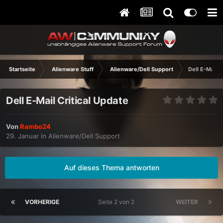
Startseite
Alienware Stuff
Alienware/Dell Support
Dell E-Mail C
Dell E-Mail Critical Update
Von
Rambo24
29. Januar
in
Alienware/Dell Support
Auf dieses Thema antworten
VORHERIGE
Seite 2 von 2
WEITER