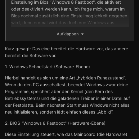
Einstellung im Bios "Windows 8 Fastboot", die aktiviert
oder deaktiviert werden kann. Ich frage mich, warum im
Bios nochmal zusätzlich eine Einstellmöglichkeit gegeben
wird, denn normal wird das doch von Windows aus
geregelt. Was passiert denn, wenn ich in Windows den
Aufklappen
Schnellstart aktiviere, es im Bios aber deaktiviere?
Kurz gesagt: Das eine bereitet die Hardware vor, das andere
bereitet die Software vor.
1. Windows Schnellstart (Software-Ebene)
Hierbei handelt es sich um eine Art „hybriden Ruhezustand“.
Wenn du den PC ausschaltest, beendet Windows zwar deine
Programme, speichert aber den Kernel (den Kern des
Betriebssystems) und die geladenen Treiber in einer Datei auf
der Festplatte. Beim nächsten Start muss Windows nicht alles
neu initialisieren, sondern lädt einfach dieses „Abbild“.
2. BIOS "Windows 8 Fastboot" (Hardware-Ebene)
Diese Einstellung steuert, wie das Mainboard (die Hardware)