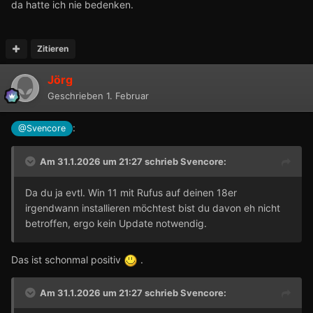
da hatte ich nie bedenken.
Zitieren
Jörg
Geschrieben
1. Februar
:
@Svencore
Am 31.1.2026 um 21:27 schrieb
Svencore
:
Da du ja evtl. Win 11 mit Rufus auf deinen 18er
irgendwann installieren möchtest bist du davon eh nicht
betroffen, ergo kein Update notwendig.
Das ist schonmal positiv
.
Am 31.1.2026 um 21:27 schrieb
Svencore
: