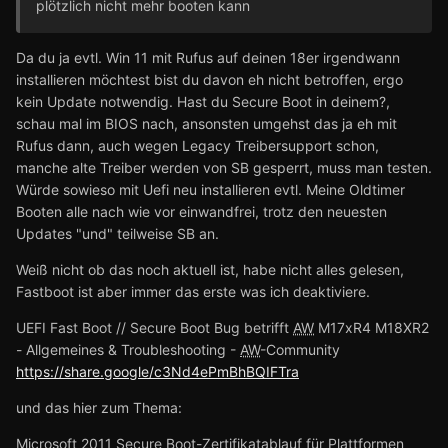
plötzlich nicht mehr booten kann
Da du ja evtl. Win 11 mit Rufus auf deinen 18er irgendwann
installieren möchtest bist du davon eh nicht betroffen, ergo
kein Update notwendig. Hast du Secure Boot in deinem?,
schau mal im BIOS nach, ansonsten umgehst das ja eh mit
Rufus dann, auch wegen Legacy Treibersupport schon,
manche alte Treiber werden von SB gesperrt, muss man testen.
Würde sowieso mit Uefi neu installieren evtl. Meine Oldtimer
Booten alle nach wie vor einwandfrei, trotz den neuesten
Updates "und" teilweise SB an.
Weiß nicht ob das noch aktuell ist, habe nicht alles gelesen,
Fastboot ist aber immer das erste was ich deaktiviere.
UEFI Fast Boot // Secure Boot Bug betrifft
AW
M17xR4 M18XR2
- Allgemeines & Troubleshooting -
AW
-Community
https://share.google/c3Nd4ePmBhBQIFTra
und das hier zum Thema:
Microsoft 2011 Secure Boot-Zertifikatablauf für Plattformen