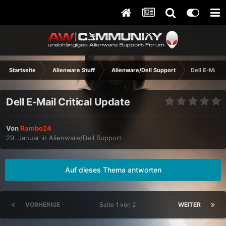
Startseite
Alienware Stuff
Alienware/Dell Support
Dell E-Mail C
Dell E-Mail Critical Update
Von
Rambo24
29. Januar
in
Alienware/Dell Support
Auf dieses Thema antworten
VORHERIGE
Seite 1 von 2
WEITER