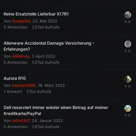
Keine Ersatzteile Lieferbar X17R1
Von
Kuddel69
,
23. Mai 2022
0
Antworten
1,5Tsd
Aufrufe
Alienware Accidental Damage Versicherung -
Erfahrungen?
Von
ARRAndy
,
7. April 2022
0
Antworten
1,5Tsd
Aufrufe
Aurora R10
Von
bastian0986
,
18. März 2022
1
Antwort
2Tsd
Aufrufe
Dell reserviert immer wieder einen Betrag auf meiner
Kreditkarte/PayPal
Von
pitha1337
,
24. Januar 2022
0
Antworten
1,6Tsd
Aufrufe