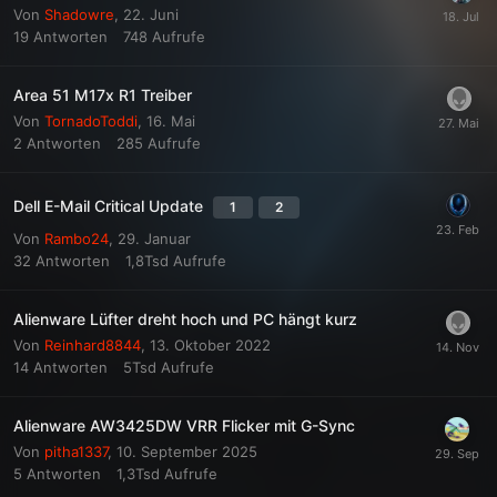
Von
Shadowre
,
22. Juni
19
Antworten
748
Aufrufe
Area 51 M17x R1 Treiber
Von
TornadoToddi
,
16. Mai
2
Antworten
285
Aufrufe
Dell E-Mail Critical Update
1
2
Von
Rambo24
,
29. Januar
32
Antworten
1,8Tsd
Aufrufe
Alienware Lüfter dreht hoch und PC hängt kurz
Von
Reinhard8844
,
13. Oktober 2022
14
Antworten
5Tsd
Aufrufe
Alienware AW3425DW VRR Flicker mit G-Sync
Von
pitha1337
,
10. September 2025
5
Antworten
1,3Tsd
Aufrufe