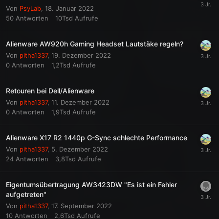
Von
PsyLab
,
18. Januar 2022
50
Antworten
10Tsd
Aufrufe
Alienware AW920h Gaming Headset Lautstäke regeln?
Von
pitha1337
,
19. Dezember 2022
0
Antworten
1,2Tsd
Aufrufe
Retouren bei Dell/Alienware
Von
pitha1337
,
11. Dezember 2022
0
Antworten
1,9Tsd
Aufrufe
Alienware X17 R2 1440p G-Sync schlechte Performance
Von
pitha1337
,
5. Dezember 2022
24
Antworten
3,8Tsd
Aufrufe
Eigentumsübertragung AW3423DW "Es ist ein Fehler
aufgetreten"
Von
pitha1337
,
17. September 2022
10
Antworten
2,6Tsd
Aufrufe