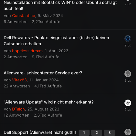
Neuinstallation mit Bootstick WIN10 oder Ubuntu schlägt
auch fehl!
Von
Constantine
,
9. März 2024
6
Antworten
2,2Tsd
Aufrufe
Dell Rewards - Punkte eingelöst aber (bisher) keinen
Gutschein erhalten
Von
hopeless.dream
,
1. April 2023
2
Antworten
9,1Tsd
Aufrufe
Alienware- schlechtester Service ever?
Von
Vitex83
,
11. Januar 2024
22
Antworten
4,1Tsd
Aufrufe
"Alienware Update" wird nicht mehr erkannt?
Von
DTalon
,
25. August 2023
12
Antworten
2,6Tsd
Aufrufe
Dell Support (Alienware) nicht gut!!!!
1
2
3