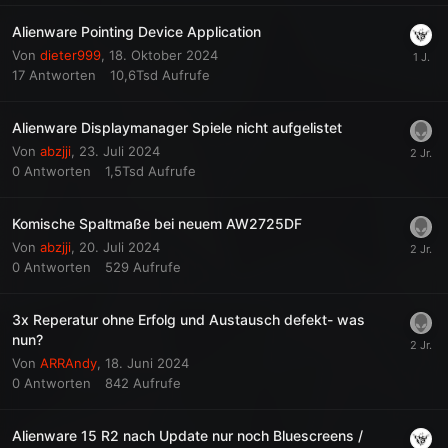
Alienware Pointing Device Application
Von
dieter999
,
18. Oktober 2024
17
Antworten
10,6Tsd
Aufrufe
Alienware Displaymanager Spiele nicht aufgelistet
Von
abzjji
,
23. Juli 2024
0
Antworten
1,5Tsd
Aufrufe
Komische Spaltmaße bei neuem AW2725DF
Von
abzjji
,
20. Juli 2024
0
Antworten
529
Aufrufe
3x Reperatur ohne Erfolg und Austausch defekt- was
nun?
Von
ARRAndy
,
18. Juni 2024
0
Antworten
842
Aufrufe
Alienware 15 R2 nach Update nur noch Bluescreens /