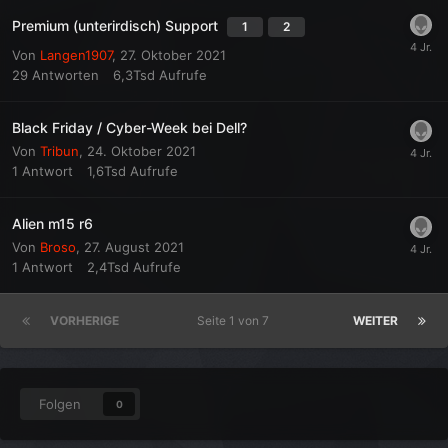
Premium (unterirdisch) Support
1
2
Von
Langen1907
,
27. Oktober 2021
29
Antworten
6,3Tsd
Aufrufe
Black Friday / Cyber-Week bei Dell?
Von
Tribun
,
24. Oktober 2021
1
Antwort
1,6Tsd
Aufrufe
Alien m15 r6
Von
Broso
,
27. August 2021
1
Antwort
2,4Tsd
Aufrufe
VORHERIGE
Seite 1 von 7
WEITER
Folgen
0