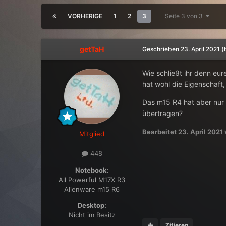
VORHERIGE
1
2
3
Seite 3 von 3
getTaH
Geschrieben
23. April 2021
(
Wie schließt ihr denn eu
hat wohl die Eigenschaft,
Das m15 R4 hat aber nur 
übertragen?
Bearbeitet
23. April 2021
Mitglied
448
Notebook:
All Powerful M17X R3
Alienware m15 R6
Desktop:
Nicht im Besitz
Zitieren