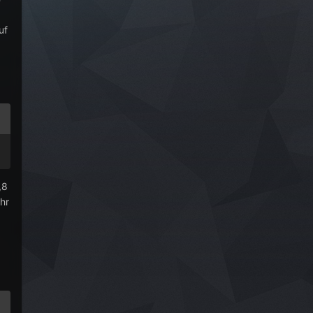
uf
,8
hr