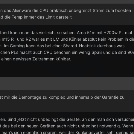
ran das Alienware die CPU praktisch unbegrenzt Strom zum boosten
nd die Temp immer das Limit darstellt
stand kann man das vielleicht so sehen. Area 51m mit +200w PL mal
 m15 R1 und R2 war es mit LM und Kühler absolut kein Problem in di
en. Im Gaming kann das bei einer Shared-Heatsink durchaus was
solchen PLs macht auch CPU benchen ein wenig Spaß und da sind 90
r einen gewissen Zeitrahmen kühlbar.
. ist mir die Demontage zu komplex und innerhalb der Garantie zu
hen. Sind jetzt nicht unbedingt die Geräte, an den man sich versuche
 ist das bei den neuen Geräten auch nicht unbedingt notwendig. Wenn
 man's sich eigentlich sparen, weil der Kühlungsvorteil sehr gering se