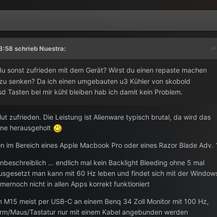
3:58 schrieb
Nuestra
:
du sonst zufrieden mit dem Gerät? Wirst du einen repaste machen
zu senken? Da ich einen umgebauten u3 Kühler von skobold
 Tasten bei mir kühl bleiben hab ich damit kein Problem.
lut zufrieden. Die Leistung ist Alienware typisch brutal, da wird das
ne herausgeholt
hon im Bereich eines Apple Macbook Pro oder eines Razor Blade Adv. 
nbeschreiblich ... endlich mal kein Backlight Bleeding ohne 5 mal
usgesetzt man kann mit 60 Hz leben und findet sich mit der Window
mernoch nicht in allen Apps korrekt funktioniert
en M15 meist per USB-C an einem Benq 34 Zoll Monitor mit 100 Hz,
chirm/Maus/Tastatur nur mit einem Kabel angebunden werden