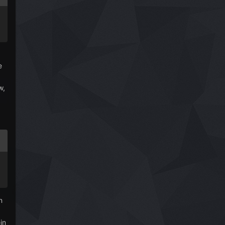
e
w,
n
in