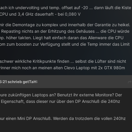
h ich undervolting und temp. offset auf -20 ... dann läuft die Kiste
 CPU und 3,4 GHz dauerhaft - bei 0,080 V
st mir die Demontage zu komplex und innerhalb der Garantie zu heikel.
Repasting nichts an der Erhitzung des Gehäuses ... die CPU würde
mp. höher takten. Liegt halt einfach daran das Alienware die CPU
om zum boosten zur Verfügung stellt und die Temp immer das Limit
chwer wirkliche Kritikpunkte finden ... selbst die Lüfter sind nicht
erinner mich noch an meinen alten Clevo Laptop mit 2x GTX 980m
5:21 schrieb
getTaH
:
 eure zukünftigen Laptops an? Benutzt ihr externe Monitore? Der
Eigenschaft, dass dieser nur über den DP Anschluß die 240hz
ur einen Mini DP Anschluß. Werden da trotzdem die vollen 240hz