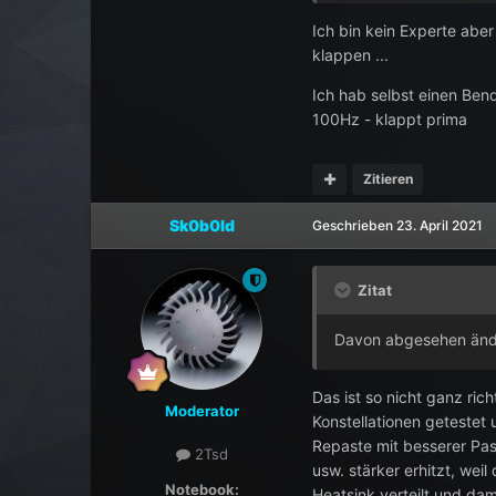
Ich bin kein Experte abe
klappen ...
Ich hab selbst einen Be
100Hz - klappt prima
Zitieren
Sk0b0ld
Geschrieben
23. April 2021
Zitat
Davon abgesehen änder
Das ist so nicht ganz ric
Moderator
Konstellationen getestet
Repaste mit besserer Pas
2Tsd
usw. stärker erhitzt, wei
Notebook:
Heatsink verteilt und d