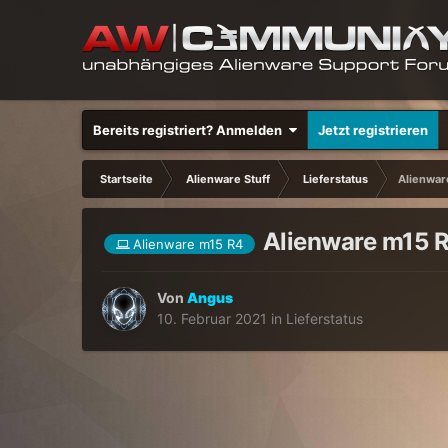
Bereits registriert? Anmelden
Jetzt registrieren
Startseite
Alienware Stuff
Lieferstatus
Alienwar
Alienware m15 
Alienware m15 R4
Von
Angus
10. Februar 2021
in
Lieferstatus