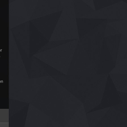
er
e
.
en