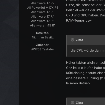
Alienware 17 R2
Hitze, die sonst bei der
All Powerful M17X R4
Beispiel war da der AW1
Alienware 17 R3
CPU und GPU haben. Das h
Alienware 17 R4
RAM-Temps usw.
Alienware 17 R5
Alienware m15 R1
Desktop:
Nicht im Besitz
Zitat
Zubehör:
AW768 Tastatur
die CPU würde dann nu
Höher takten allein entsc
Ghz im idle laufen habe 
Kühlleistung erlaubt ein
eine bessere Kühlung (z.B
leiseren Betrieb.
Zitat