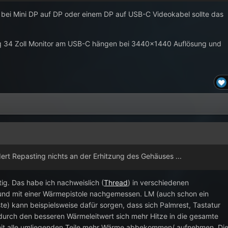
r bei Mini DP auf DP oder einem DP auf USB-C Videokabel sollte das
nq 34 Zoll Monitor am USB-C hängen bei 3440x1440 Auflösung und
t Repasting nichts an der Erhitzung des Gehäuses ...
htig. Das habe ich nachweislich (
Thread
) in verschiedenen
 und mit einer Wärmepistole nachgemessen. LM (auch schon ein
te) kann beispielsweise dafür sorgen, dass sich Palmrest, Tastatur
l durch den besseren Wärmeleitwert sich mehr Hitze in die gesamte
amit alle umliegenden Teile mehr Wärme abbekommen/ aufnehmen. Di