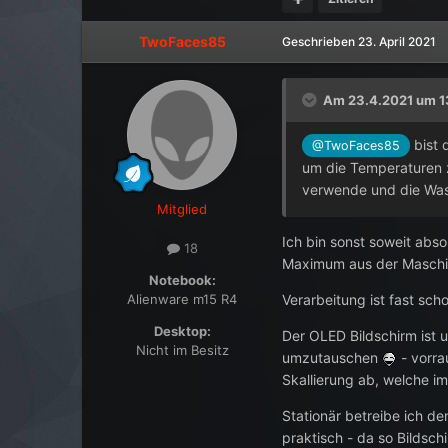
TwoFaces85
Geschrieben
23. April 2021
Am 23.4.2021 um 1
bist 
@TwoFaces85
um die Temperaturen 
verwende und die Wasd
Mitglied
Ich bin sonst soweit abso
18
Maximum aus der Maschi
Notebook:
Alienware m15 R4
Verarbeitung ist fast sc
Desktop:
Der OLED Bildschirm ist u
Nicht im Besitz
umzutauschen
- vorra
Skallierung ab, welche im
Stationär betreibe ich d
praktisch - da so Bilds