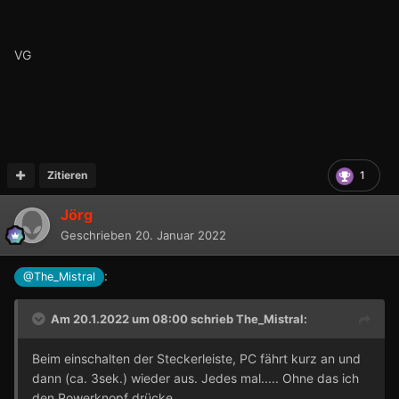
VG
Zitieren
1
Jörg
Geschrieben
20. Januar 2022
:
@The_Mistral
Am 20.1.2022 um 08:00 schrieb
The_Mistral
:
Beim einschalten der Steckerleiste, PC fährt kurz an und
dann (ca. 3sek.) wieder aus. Jedes mal..... Ohne das ich
den Powerknopf drücke.