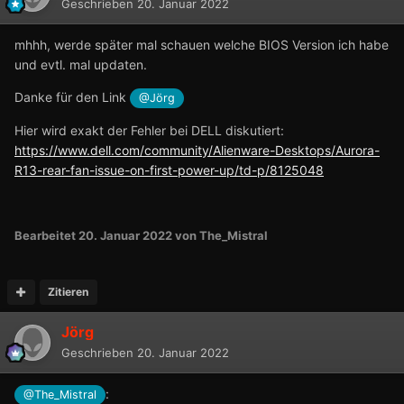
Geschrieben
20. Januar 2022
mhhh, werde später mal schauen welche BIOS Version ich habe
und evtl. mal updaten.
Danke für den Link
@Jörg
Hier wird exakt der Fehler bei DELL diskutiert:
https://www.dell.com/community/Alienware-Desktops/Aurora-
R13-rear-fan-issue-on-first-power-up/td-p/8125048
Bearbeitet
20. Januar 2022
von The_Mistral
Zitieren
Jörg
Geschrieben
20. Januar 2022
:
@The_Mistral