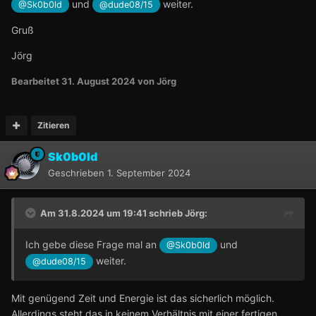
und
weiter.
@Sk0b0ld
@dude08/15
Gruß
Jörg
Bearbeitet
31. August 2024
von Jörg
Zitieren
Sk0b0ld
Geschrieben
1. September 2024
Am 31.8.2024 um 19:41 schrieb
Jörg
:
Ich gebe diese Frage mal an
und
@Sk0b0ld
weiter.
@dude08/15
Mit genügend Zeit und Energie ist das sicherlich möglich.
Allerdings steht das in keinem Verhältnis mit einer fertigen