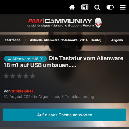
Startseite
Aktuelle Alienware Notebooks (2014 - Heute)
Allgemeine
Die Tastatur vom Alienware
Alienware m18 R1
18 m1 auf USB umbauen.....
Von
tribblejoker
31. August 2024
in
Allgemeines & Troubleshooting
Auf dieses Thema antworten