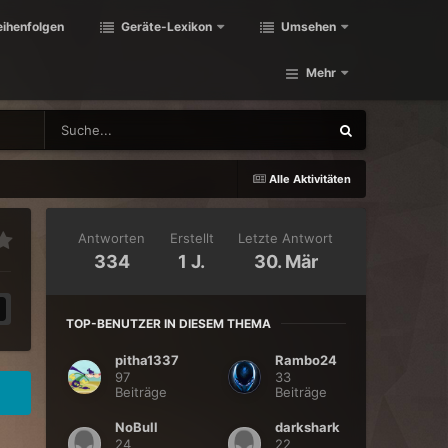
eihenfolgen
Geräte-Lexikon
Umsehen
Mehr
Alle Aktivitäten
Antworten
Erstellt
Letzte Antwort
334
1 J.
30. Mär
TOP-BENUTZER IN DIESEM THEMA
pitha1337
Rambo24
97
33
Beiträge
Beiträge
NoBull
darkshark
24
22