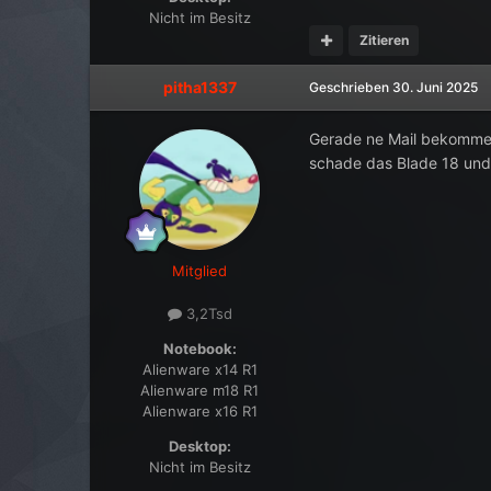
Nicht im Besitz
Zitieren
pitha1337
Geschrieben
30. Juni 2025
Gerade ne Mail bekommen 
schade das Blade 18 und
Mitglied
3,2Tsd
Notebook:
Alienware x14 R1
Alienware m18 R1
Alienware x16 R1
Desktop:
Nicht im Besitz