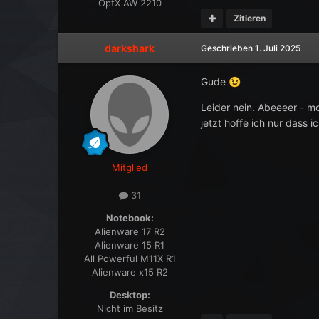
OptX AW 2210
Zitieren
darkshark
Geschrieben
1. Juli 2025
Gude
😉
Leider nein. Abeeeer - 
jetzt hoffe ich nur dass 
Mitglied
31
Notebook:
Alienware 17 R2
Alienware 15 R1
All Powerful M11X R1
Alienware x15 R2
Desktop:
Nicht im Besitz