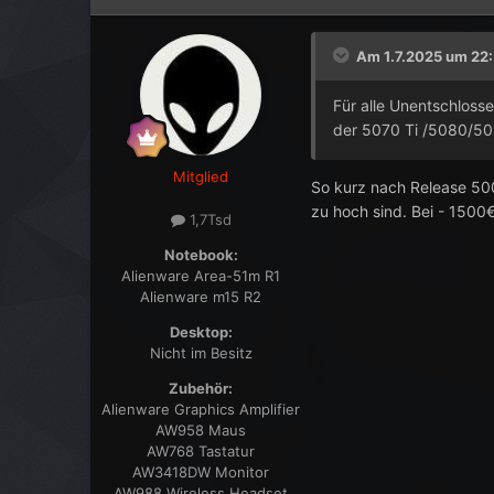
Am 1.7.2025 um 22
Für alle Unentschlosse
der 5070 Ti /5080/5
Mitglied
So kurz nach Release 500
zu hoch sind. Bei - 1500
1,7Tsd
Notebook:
Alienware Area-51m R1
Alienware m15 R2
Desktop:
Nicht im Besitz
Zubehör:
Alienware Graphics Amplifier
AW958 Maus
AW768 Tastatur
AW3418DW Monitor
AW988 Wireless Headset