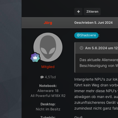
Zitieren
Jörg
Geschrieben
5. Juni 2024
:
@Shadowre
Am 5.6.2024 um 12
Das aktuelle Alienware
Beschleunigung von Wi
Mitglied
4,5Tsd
Intergrierte NPU's zur lo
führt kein Weg dran vorb
Notebook:
Alienware 18
immer mehr diese NPU's 
All Powerful M18X R2
abwägen ob man evtl. auf
zukunftsichereres Gerät
Desktop:
zumindest nicht ganz fal
Nicht im Besitz
Zubehör:
Gruß