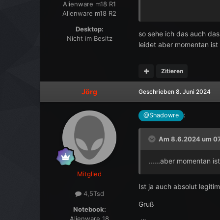
Alienware m18 R1
Alienware m18 R2
Jörg
Desktop:
so sehe ich das auch da
Nicht im Besitz
leidet aber momentan ist 
Zitieren
Jörg
Geschrieben
8. Juni 2024
:
@Shadowre
Am 8.6.2024 um 07
......aber momentan ist
Mitglied
Ist ja auch absolut legit
4,5Tsd
Gruß
Notebook:
Alienware 18