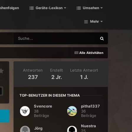
eihenfolgen
Geräte-Lexikon
Umsehen
Mehr
Alle Aktivitäten
Antworten
Erstellt
Letzte Antwort
237
2 Jr.
1 J.
TOP-BENUTZER IN DIESEM THEMA
Svencore
pitha1337
38
36
Beiträge
Beiträge
Nuestra
Jörg
25