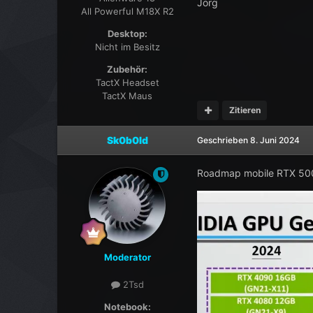
Jörg
All Powerful M18X R2
Desktop:
Nicht im Besitz
Zubehör:
TactX Headset
TactX Maus
Zitieren
Sk0b0ld
Geschrieben
8. Juni 2024
Roadmap mobile RTX 500
Moderator
2Tsd
Notebook: