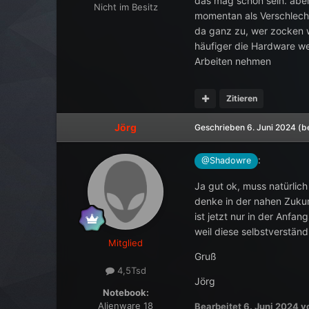
das mag schon sein. aber 
Jörg
Nicht im Besitz
momentan als Verschlech
da ganz zu, wer zocken w
häufiger die Hardware we
Arbeiten nehmen
Zitieren
Jörg
Geschrieben
6. Juni 2024
(b
:
@Shadowre
Ja gut ok, muss natürlich 
denke in der nahen Zukun
ist jetzt nur in der Anf
weil diese selbstverständ
Mitglied
Gruß
4,5Tsd
Jörg
Notebook:
Alienware 18
Bearbeitet
6. Juni 2024
vo