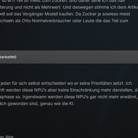
so ei n Teil ist meist zum Zocken. und daher sehe ich das halt
terung und nicht als Mehrwert. Und deswegen stimme ich dem Artik
ill soll das Vorgänger Modell kaufen. Da Zocker ja sowieso meist
chseln als Otto Normalverbraucher oder Leute die das Teil zum
earbeitet)
jeder für sich selbst entscheiden wo er seine Prioritäten setzt. Ich
ft werden diese NPU's aber keine Einschränkung mehr darstellen, d
angsphase so. Irgendwann werden diese NPU's gar nicht mehr erwähnt,
lich geworden sind, genau wie die KI.
n Jörg