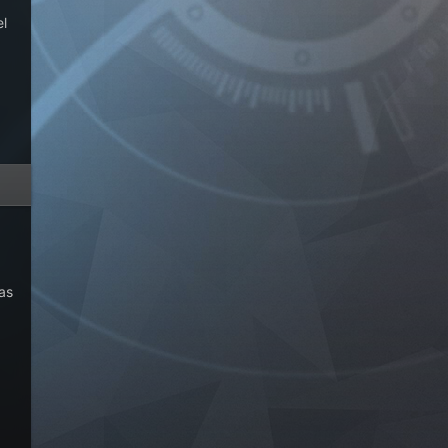
el
as