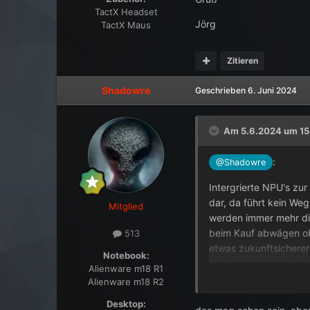
TactX Headset
Jörg
TactX Maus
Zitieren
Shadowre
Geschrieben
6. Juni 2024
Am 5.6.2024 um 15
:
@Shadowre
Intergrierte NPU's zu
dar, da führt kein We
Mitglied
werden immer mehr di
beim Kauf abwägen ob 
513
etwas zukunftsichere
Notebook:
Sicht daher zumindest
Alienware m18 R1
Alienware m18 R2
Gruß
Desktop: