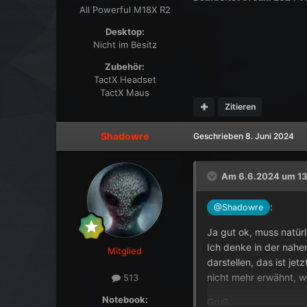
All Powerful M18X R2
Desktop:
Nicht im Besitz
Zubehör:
TactX Headset
TactX Maus
Zitieren
Shadowre
Geschrieben
8. Juni 2024
Am 6.6.2024 um 13
:
@Shadowre
Ja gut ok, muss natürli
Ich denke in der nah
Mitglied
darstellen, das ist j
nicht mehr erwähnt, we
513
Notebook:
Gruß