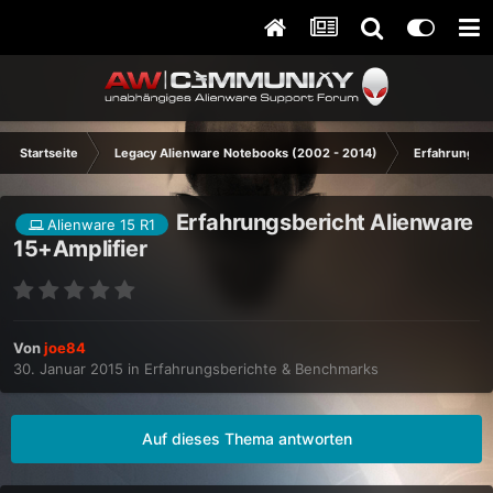
Startseite
Legacy Alienware Notebooks (2002 - 2014)
Erfahrungsb
Erfahrungsbericht Alienware
Alienware 15 R1
15+Amplifier
Von
joe84
30. Januar 2015
in
Erfahrungsberichte & Benchmarks
Auf dieses Thema antworten