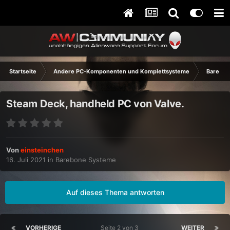
Startseite
Andere PC-Komponenten und Komplettsysteme
Barebon
Steam Deck, handheld PC von Valve.
Von
einsteinchen
16. Juli 2021
in
Barebone Systeme
Auf dieses Thema antworten
VORHERIGE
Seite 2 von 3
WEITER