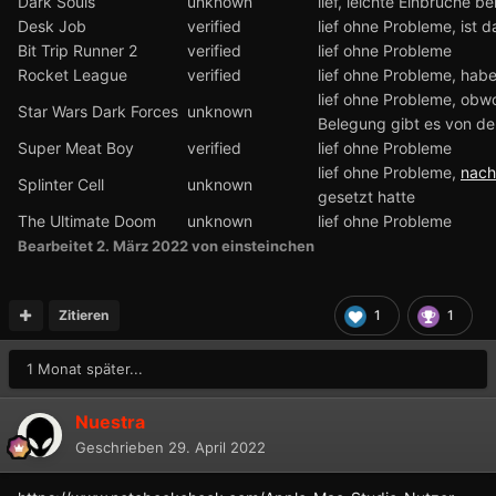
Dark Souls
unknown
lief, leichte Einbrüche 
Desk Job
verified
lief ohne Probleme, ist 
Bit Trip Runner 2
verified
lief ohne Probleme
Rocket League
verified
lief ohne Probleme, habe
lief ohne Probleme, obwo
Star Wars Dark Forces
unknown
Belegung gibt es von d
Super Meat Boy
verified
lief ohne Probleme
lief ohne Probleme,
nach
Splinter Cell
unknown
gesetzt hatte
The Ultimate Doom
unknown
lief ohne Probleme
Bearbeitet
2. März 2022
von einsteinchen
Zitieren
1
1
1 Monat später...
Nuestra
Geschrieben
29. April 2022