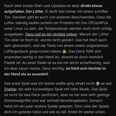
Nach dem ersten Start und Updates ist aber
direkt etwas
aufgefallen. Der Lüfter.
Er läuft fast immer mit einem schrillen
Ton. Darüber gibt es auch von anderen Beschwerden. Dass die
Lüfter ständig laufen scheint ein Problem mit Zen CPUs/APUs
unter Linux zu sein, die Temperaturen werden wohl nicht richtig
ausgelesen.
Dazu soll es ein Update geben
. Warum der Lüfter
Ton aber so hoch ist, wurde nicht geklärt. Das hat mich auch
sehr gewundert, weil die Tests von einem relativ angenehmen
Lüftergeräuch gesprochen haben
. Das Deck fühlt sich
🤷‍♂️
ansonsten wertig in der Hand an, obwohl es doch merklich
Plastik ist. An einer Stelle ist es bei mir leicht scharfkantig, was
ich aber kaum merke. Ganz wichtig:
es fühlt sich leichter in
der Hand als es aussieht!
Das erste Spiel was ich testen wollte ging direkt nicht
es war
Shatter
, ein sehr kurzweiliges Spiel mit toller Musik. Das Spiel
ist nicht für das Deck zertifiziert, aber es hat eine sehr geringe
Downloadgröße und war schnell heruntergeladen. Danach
habe ich ein paar andere Spiele geladen. Eine Liste der Spiele,
dich ich geteste habe und wie es lief, findet ihr weiter unten.