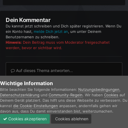
Dein Kommentar
Du kannst jetzt schreiben und Dich später registrieren. Wenn Du
ein Konto hast,
melde Dich jetzt an
, um unter Deinem
Benutzernamen zu schreiben.
Hinweis:
Dein Beitrag muss vom Moderator freigeschaltet
werden, bevor er sichtbar wird.
Auf dieses Thema antworten...
Wichtige Information
Bitte beachten Sie folgende Informationen:
Nutzungsbedingungen
,
Datenschutzerklärung
und
Community-Regeln
. Wir haben
Cookies
auf
Deinem Gerät platziert. Das hilft uns diese Webseite zu verbessern. Du
Teilen
Folgen
0
kannst
die Cookie-Einstellungen
anpassen, andernfalls gehen wir
davon aus, dass Du damit einverstanden bist, weiterzumachen.
Cookies akzeptieren
Cookies ablehnen
Forum
Ungelesen
Anmelden
Jetzt registrieren
Mehr
Zur Themenübersicht