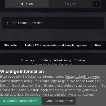
Teilen
Folgen
0
Zur Themenübersicht
Startseite
Andere PC-Komponenten und Komplettsysteme
Barebon
Sprache
Datenschutzerklärung
Cookies
Powered by Invision Community
Wichtige Information
Bitte beachten Sie folgende Informationen:
Nutzungsbedingungen
,
Datenschutzerklärung
und
Community-Regeln
. Wir haben
Cookies
auf
Deinem Gerät platziert. Das hilft uns diese Webseite zu verbessern. Du
kannst
die Cookie-Einstellungen
anpassen, andernfalls gehen wir
davon aus, dass Du damit einverstanden bist, weiterzumachen.
Cookies akzeptieren
Cookies ablehnen
Forum
Ungelesen
Anmelden
Jetzt registrieren
Mehr