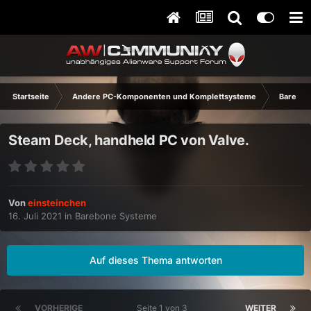
Startseite
Andere PC-Komponenten und Komplettsysteme
Barebon
Steam Deck, handheld PC von Valve.
Von
einsteinchen
16. Juli 2021
in
Barebone Systeme
Auf dieses Thema antworten
VORHERIGE
Seite 1 von 3
WEITER